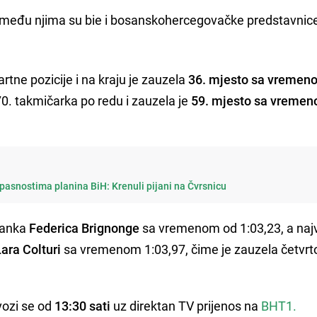
, a među njima su bie i bosanskohercegovačke predstavnic
rtne pozicije i na kraju je zauzela
36. mjesto sa vremen
 70. takmičarka po redu i zauzela je
59. mjesto sa vreme
opasnostima planina BiH: Krenuli pijani na Čvrsnicu
ijanka
Federica Brignonge
sa vremenom od 1:03,23, a naj
Lara Colturi
sa vremenom 1:03,97, čime je zauzela četvrt
vozi se od
13:30 sati
uz direktan TV prijenos na
BHT1.