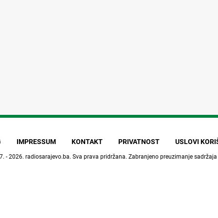
G
IMPRESSUM
KONTAKT
PRIVATNOST
USLOVI KOR
7. - 2026.
radiosarajevo.ba
. Sva prava pridržana. Zabranjeno preuzimanje sadržaja