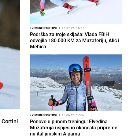
/
ZIMSKI SPORTOVI
I
16.07.26. 15:57
Podrška za troje skijaša: Vlada FBiH
odvojila 180.000 KM za Muzaferiju, Alić i
Mehića
/
ZIMSKI SPORTOVI
I
16.06.26. 17:06
 Cortini
Ponovo u punom treningu: Elvedina
Muzaferija uspješno okončala pripreme
na italijanskim Alpama