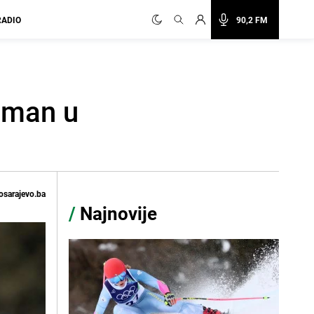
RADIO
90,2 FM
asman u
osarajevo.ba
/
Najnovije