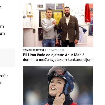
e
om
nom
/
ZIMSKI SPORTOVI
I
10.04.26. 15:00
BiH ima čudo od djeteta: Anur Mehić
dominira među svjetskom konkurencijom
veće
o