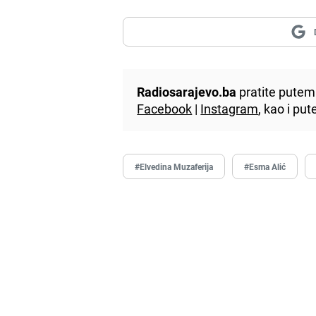
Radiosarajevo.ba
pratite putem 
Facebook
|
Instagram
, kao i p
#Elvedina Muzaferija
#Esma Alić