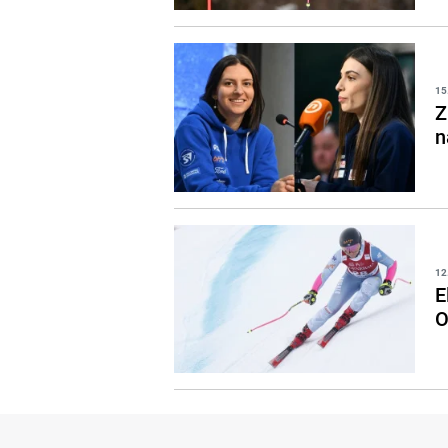
15
Z
n
12
E
O