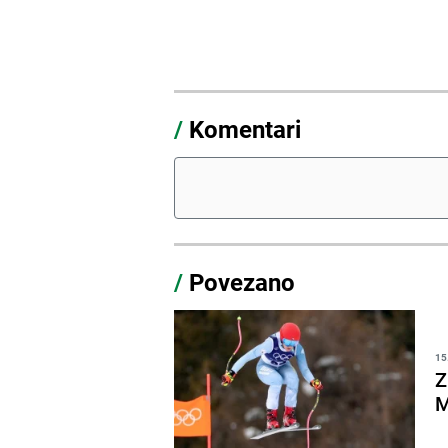
/
Komentari
/
Povezano
15
Z
M