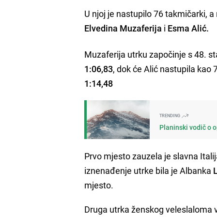
U njoj je nastupilo 76 takmičarki
Elvedina Muzaferija
i
Esma Alić.
Muzaferija utrku započinje s 48. sta
1:06,83
, dok će Alić nastupila kao
1:14,48
TRENDING
Planinski vodič o 
Prvo mjesto zauzela je slavna Ital
iznenađenje utrke bila je Albanka
mjesto.
Druga utrka ženskog veleslaloma 