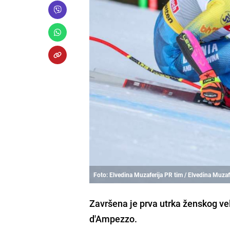
Foto: Elvedina Muzaferija PR tim / Elvedina Muzaf
Završena je prva utrka ženskog ve
d'Ampezzo.