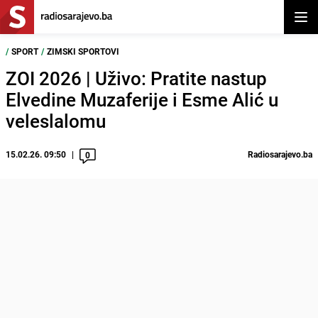
Otvor
/
SPORT
/
ZIMSKI SPORTOVI
ZOI 2026 | Uživo: Pratite nastup
Elvedine Muzaferije i Esme Alić u
veleslalomu
15.02.26. 09:50
Radiosarajevo.ba
0