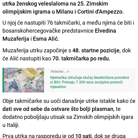
utrka ženskog veleslaloma na 25. Zimskim
olimpijskim igrama u Milanu i Cortini d'Ampezzo.
U njoj će nastupiti 76 takmičarki, a među njima će biti i
bosanskohercegovačke predstavnice
Elvedina
Muzaferija
i
Esma Alić.
Muzaferija utrku započinje s
48. startne pozicije
, dok
će Alić nastupiti kao
70. takmičarka po redu.
TRENDING
Njemačka istražuje slučaj desetočlane porodice
iz BiH: Primaju 7.300 eura socijalne pomoći
mjesečno
Obje takmičarke su uoči današnje utrke istakle kako će
dati sve od sebe da ostvare što bolji plasman
, te
dodatno poboljšaju utisak sa Zimskih olimpijskih igara
u Italiji.
Prva utrka na rasporedu je od
10 sati
, dok se druga