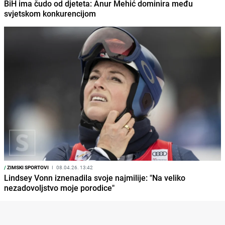
BiH ima čudo od djeteta: Anur Mehić dominira među
svjetskom konkurencijom
/
ZIMSKI SPORTOVI
I
08.04.26. 13:42
Lindsey Vonn iznenadila svoje najmilije: "Na veliko
nezadovoljstvo moje porodice"