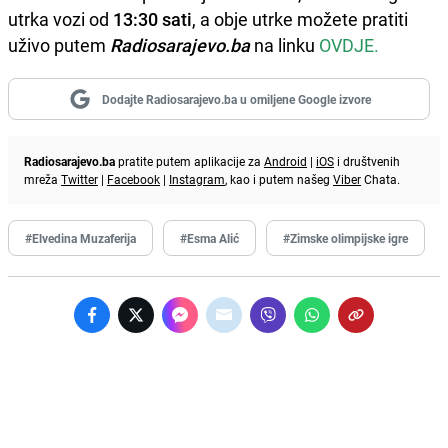
utrka vozi od
13:30 sati
, a obje utrke možete pratiti
uživo putem
Radiosarajevo.ba
na linku
OVDJE.
Dodajte Radiosarajevo.ba u omiljene Google izvore
Radiosarajevo.ba
pratite putem aplikacije za
Android
|
iOS
i društvenih
mreža
Twitter
|
Facebook
|
Instagram
, kao i putem našeg
Viber
Chata.
#Elvedina Muzaferija
#Esma Alić
#Zimske olimpijske igre