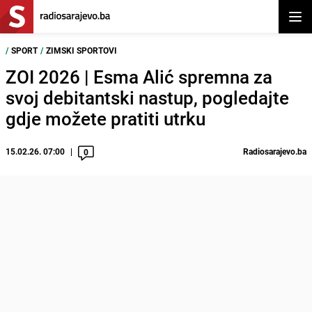
Otvor
/
SPORT
/
ZIMSKI SPORTOVI
ZOI 2026 | Esma Alić spremna za
svoj debitantski nastup, pogledajte
gdje možete pratiti utrku
15.02.26. 07:00
Radiosarajevo.ba
0