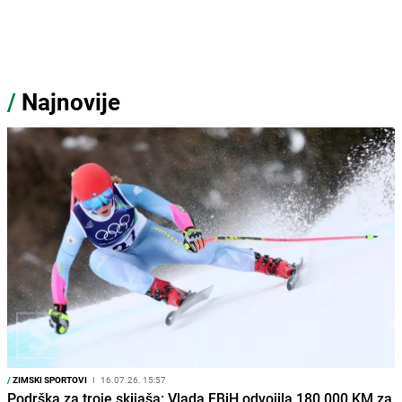
/
Najnovije
/
ZIMSKI SPORTOVI
I
16.07.26. 15:57
Podrška za troje skijaša: Vlada FBiH odvojila 180.000 KM za