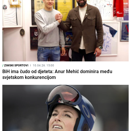
/
ZIMSKI SPORTOVI
I
10.04.26. 15:00
BiH ima čudo od djeteta: Anur Mehić dominira među
svjetskom konkurencijom