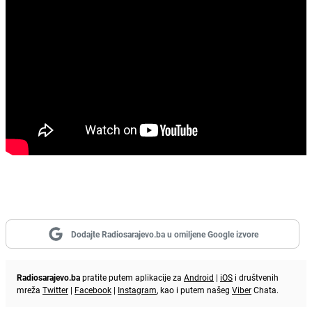
Dodajte Radiosarajevo.ba u omiljene Google izvore
Radiosarajevo.ba
pratite putem aplikacije za
Android
|
iOS
i društvenih
mreža
Twitter
|
Facebook
|
Instagram
, kao i putem našeg
Viber
Chata.