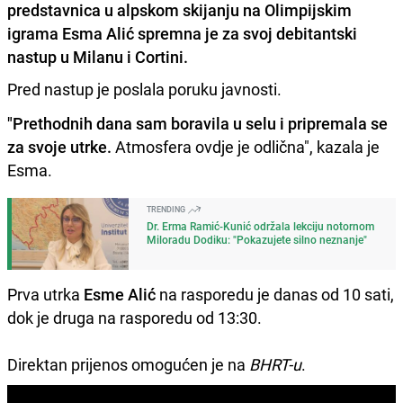
predstavnica u alpskom skijanju na Olimpijskim
igrama Esma Alić spremna je za svoj debitantski
nastup u Milanu i Cortini.
Pred nastup je poslala poruku javnosti.
"Prethodnih dana sam boravila u selu i pripremala se
za svoje utrke.
Atmosfera ovdje je odlična", kazala je
Esma.
TRENDING
Dr. Erma Ramić-Kunić održala lekciju notornom
Miloradu Dodiku: "Pokazujete silno neznanje"
Prva utrka
Esme Alić
na rasporedu je danas od 10 sati,
dok je druga na rasporedu od 13:30.
Direktan prijenos omogućen je na
BHRT-u
.