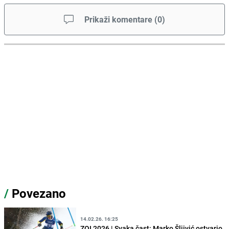
Prikaži komentare
(
0
)
/
Povezano
14.02.26. 16:25
ZOI 2026 | Svaka čast: Marko Šljivić ostvario