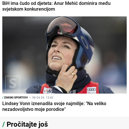
BiH ima čudo od djeteta: Anur Mehić dominira među
svjetskom konkurencijom
/
ZIMSKI SPORTOVI
I
08.04.26. 13:42
Lindsey Vonn iznenadila svoje najmilije: "Na veliko
nezadovoljstvo moje porodice"
/
Pročitajte još