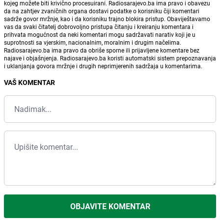
kojeg možete biti krivično procesuirani. Radiosarajevo.ba ima pravo i obavezu
da na zahtjev zvaničnih organa dostavi podatke o korisniku čiji komentari
sadrže govor mržnje, kao i da korisniku trajno blokira pristup. Obaviještavamo
vas da svaki čitatelj dobrovoljno pristupa čitanju i kreiranju komentara i
prihvata mogućnost da neki komentari mogu sadržavati narativ koji je u
suprotnosti sa vjerskim, nacionalnim, moralnim i drugim načelima.
Radiosarajevo.ba ima pravo da obriše sporne ili prijavljene komentare bez
najave i objašnjenja. Radiosarajevo.ba koristi automatski sistem prepoznavanja
i uklanjanja govora mržnje i drugih neprimjerenih sadržaja u komentarima.
VAŠ KOMENTAR
OBJAVITE KOMENTAR