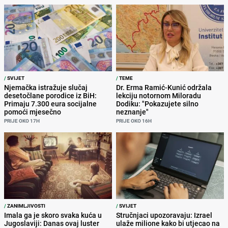
/
SVIJET
/
TEME
Njemačka istražuje slučaj
Dr. Erma Ramić-Kunić održala
desetočlane porodice iz BiH:
lekciju notornom Miloradu
Primaju 7.300 eura socijalne
Dodiku: "Pokazujete silno
pomoći mjesečno
neznanje"
PRIJE OKO 17H
PRIJE OKO 16H
/
ZANIMLJIVOSTI
/
SVIJET
Imala ga je skoro svaka kuća u
Stručnjaci upozoravaju: Izrael
Jugoslaviji: Danas ovaj luster
ulaže milione kako bi utjecao na