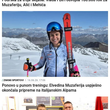
Muzaferiju, Alić i Mehića
/
ZIMSKI SPORTOVI
I
16.06.26. 17:06
Ponovo u punom treningu: Elvedina Muzaferija uspješno
okončala pripreme na italijanskim Alpama