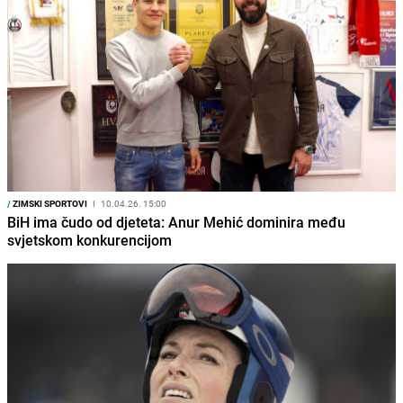
/
ZIMSKI SPORTOVI
I
10.04.26. 15:00
BiH ima čudo od djeteta: Anur Mehić dominira među
svjetskom konkurencijom