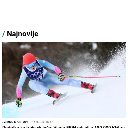
/
Najnovije
/
ZIMSKI SPORTOVI
I
16.07.26. 15:57
Podrška za troje skijaša: Vlada FBiH odvojila 180.000 KM za