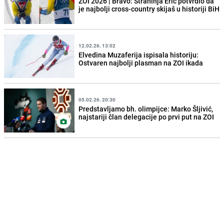
ZOI 2026 | Bravo: Strahinja Erić potvrdio da
je najbolji cross-country skijaš u historiji BiH
12.02.26. 13:02
Elvedina Muzaferija ispisala historiju:
Ostvaren najbolji plasman na ZOI ikada
05.02.26. 20:30
Predstavljamo bh. olimpijce: Marko Šljivić,
najstariji član delegacije po prvi put na ZOI