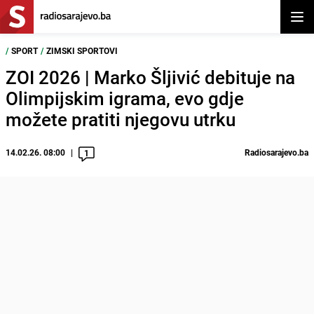
Otvor
/
SPORT
/
ZIMSKI SPORTOVI
ZOI 2026 | Marko Šljivić debituje na
Olimpijskim igrama, evo gdje
možete pratiti njegovu utrku
14.02.26. 08:00
Radiosarajevo.ba
1