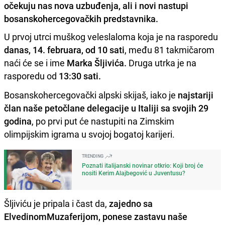
očekuju nas nova uzbuđenja, ali i novi nastupi
bosanskohercegovačkih predstavnika.
U prvoj utrci muškog veleslaloma koja je na rasporedu
danas, 14. februara, od 10 sati
, među 81 takmičarom
naći će se i ime
Marka Šljivića.
Druga utrka je na
rasporedu od
13:30 sati.
Bosanskohercegovački alpski skijaš, iako je
najstariji
član naše petočlane delegacije u Italiji sa svojih 29
godina
, po prvi put će nastupiti na Zimskim
olimpijskim igrama u svojoj bogatoj karijeri.
TRENDING
Poznati italijanski novinar otkrio: Koji broj će
nositi Kerim Alajbegović u Juventusu?
Šljiviću je pripala i čast da,
zajedno sa
ElvedinomMuzaferijom, ponese zastavu naše