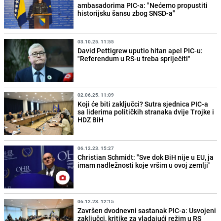
ambasadorima PIC-a: "Nećemo propustiti
historijsku šansu zbog SNSD-a"
03.10.25. 11:55
David Pettigrew uputio hitan apel PIC-u:
"Referendum u RS-u treba spriječiti"
02.06.25. 11:09
Koji će biti zaključci? Sutra sjednica PIC-a
sa liderima političkih stranaka dvije Trojke i
HDZ BiH
06.12.23. 15:27
Christian Schmidt: "Sve dok BiH nije u EU, ja
imam nadležnosti koje vršim u ovoj zemlji"
06.12.23. 12:15
Završen dvodnevni sastanak PIC-a: Usvojeni
zaključci, kritike za vladajući režim u RS