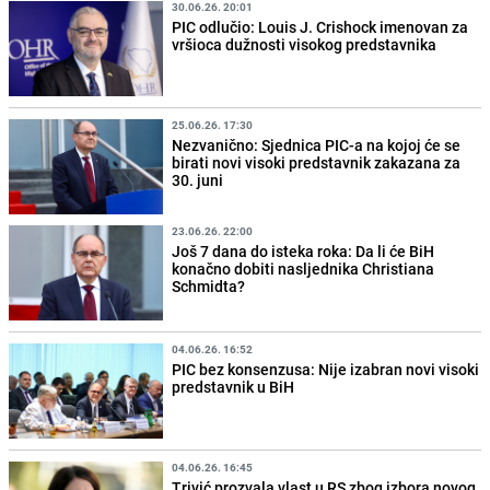
30.06.26. 20:01
PIC odlučio: Louis J. Crishock imenovan za
vršioca dužnosti visokog predstavnika
25.06.26. 17:30
Nezvanično: Sjednica PIC-a na kojoj će se
birati novi visoki predstavnik zakazana za
30. juni
23.06.26. 22:00
Još 7 dana do isteka roka: Da li će BiH
konačno dobiti nasljednika Christiana
Schmidta?
04.06.26. 16:52
PIC bez konsenzusa: Nije izabran novi visoki
predstavnik u BiH
04.06.26. 16:45
Trivić prozvala vlast u RS zbog izbora novog