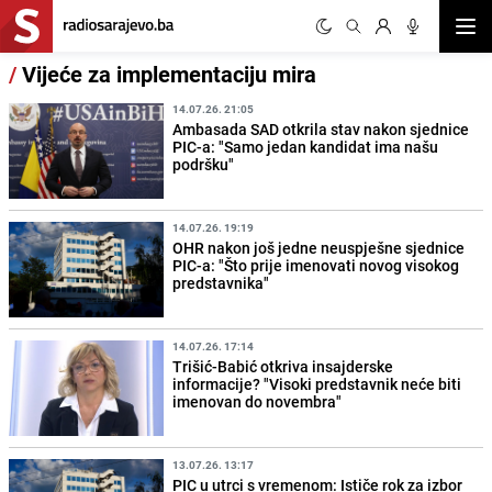
Otvor
/
Vijeće za implementaciju mira
14.07.26. 21:05
Ambasada SAD otkrila stav nakon sjednice
PIC-a: "Samo jedan kandidat ima našu
podršku"
14.07.26. 19:19
OHR nakon još jedne neuspješne sjednice
PIC-a: "Što prije imenovati novog visokog
predstavnika"
14.07.26. 17:14
Trišić-Babić otkriva insajderske
informacije? "Visoki predstavnik neće biti
imenovan do novembra"
13.07.26. 13:17
PIC u utrci s vremenom: Ističe rok za izbor