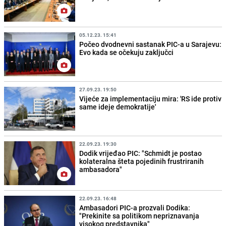
05.12.23. 15:41
Počeo dvodnevni sastanak PIC-a u Sarajevu:
Evo kada se očekuju zaključci
27.09.23. 19:50
Vijeće za implementaciju mira: 'RS ide protiv
same ideje demokratije'
22.09.23. 19:30
Dodik vrijeđao PIC: "Schmidt je postao
kolateralna šteta pojedinih frustriranih
ambasadora"
22.09.23. 16:48
Ambasadori PIC-a prozvali Dodika:
"Prekinite sa politikom nepriznavanja
visokog predstavnika"