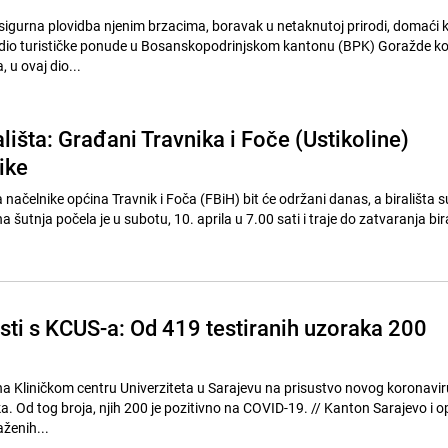
i sigurna plovidba njenim brzacima, boravak u netaknutoj prirodi, domaći k
je dio turističke ponude u Bosanskopodrinjskom kantonu (BPK) Goražde ko
 u ovaj dio...
lišta: Građani Travnika i Foče (Ustikoline)
ike
a načelnike općina Travnik i Foča (FBiH) bit će održani danas, a birališta 
na šutnja počela je u subotu, 10. aprila u 7.00 sati i traje do zatvaranja bi
esti s KCUS-a: Od 419 testiranih uzoraka 200
 na Kliničkom centru Univerziteta u Sarajevu na prisustvo novog koronavir
broja, njih 200 je pozitivno na COVID-19. // Kanton Sarajevo i opet bilježi
ženih...