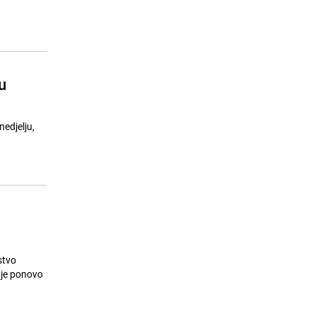
Vatrogasci izvlačili povrijeđene
24.07.26. 10:06
|
CRNA HRONIKA
u
nedjelju,
stvo