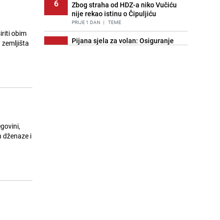
6
Zbog straha od HDZ-a niko Vučiću
nije rekao istinu o Čipuljiću
PRIJE 1 DAN
|
TEME
iriti obim
Pijana sjela za volan: Osiguranje
 zemljišta
7
odbilo isplatu štete na vozilu koje je
slupala Anja Ljubojević
PRIJE 2 DANA
|
BOSNA I HERCEGOVINA
Znate li šta Dino Merlin pojede prije
8
izlaska na scenu? Njegov ritual
iznenadio mnoge
PRIJE 1 DAN
|
SHOWBIZ
govini,
Akcija na Dobrinji: Specijalci MUP-a
n dženaze i
9
KS opkolili zgradu
PRIJE 2 DANA
|
LOKALNE TEME
Nastavak provokacija: MUP RS
10
oduzeo zastavu s ljiljanima i
sankcionisao vozača iz Bosanskog
Novog
PRIJE 1 DAN
|
BOSNA I HERCEGOVINA
Pojavili su vam se mravi u kući? Bez