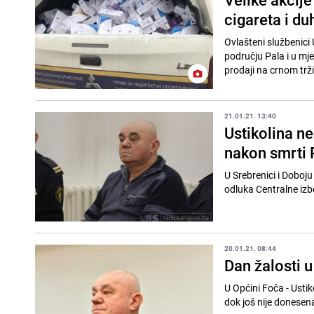
cigareta i d
Ovlašteni službenici 
području Pala i u mje
prodaji na crnom trži
21.01.21. 13:40
Ustikolina ne
nakon smrti 
U Srebrenici i Doboju pon
odluka Centralne izbo
20.01.21. 08:44
Dan žalosti 
U Općini Foča - Ustik
dok još nije donesena