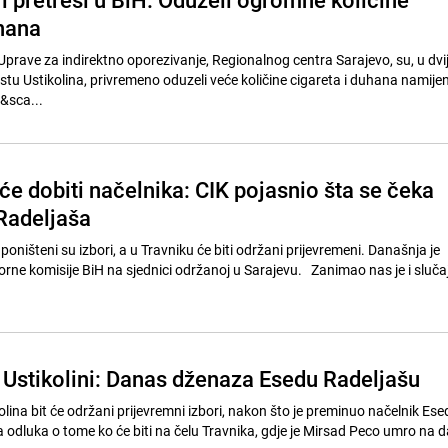
uhana
Uprave za indirektno oporezivanje, Regionalnog centra Sarajevo, su, u dvij
stu Ustikolina, privremeno oduzeli veće količine cigareta i duhana namije
&sca...
će dobiti načelnika: CIK pojasnio šta se čeka
Radeljaša
išteni su izbori, a u Travniku će biti održani prijevremeni. Današnja je
rne komisije BiH na sjednici održanoj u Sarajevu. Zanimao nas je i slučaj 
u Ustikolini: Danas dženaza Esedu Radeljašu
olina bit će održani prijevremni izbori, nakon što je preminuo načelnik Ese
 odluka o tome ko će biti na čelu Travnika, gdje je Mirsad Peco umro na d