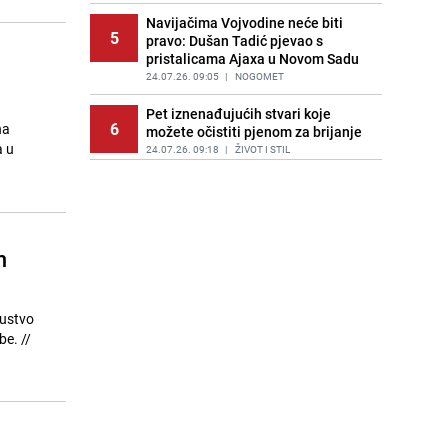
Navijačima Vojvodine neće biti
5
pravo: Dušan Tadić pjevao s
pristalicama Ajaxa u Novom Sadu
24.07.26. 09:05
|
NOGOMET
Pet iznenađujućih stvari koje
6
na
možete očistiti pjenom za brijanje
a u
24.07.26. 09:18
|
ŽIVOT I STIL
Kerim Alajbegović sve bliži
7
Chelseaju, bh. igrač se već oprostio
od Bayer Leverkusena
24.07.26. 09:19
|
NOGOMET
m
Pomozi.ba uputio apel: Hrabra
8
Badema Alić treba pomoć dobrih
ljudi
sustvo
24.07.26. 09:26
|
MANJINE.BA
. //
Jak zemljotres pogodio područje
9
oko Beča, treslo se tlo i u Sloveniji
24.07.26. 09:40
|
SVIJET
Svaki potres u Volkswagenu zatrese