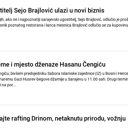
itelj Sejo Brajlović ulazi u novi biznis
, ako ne i najpoznatiji sarajevski ugostitelj, Sejo Brajlović, odlučio je proš
snik poznatog restorana i lanca mesnica Brajlović odlučio se za kupovinu
eme i mjesto dženaze Hasanu Čengiću
ću, bivšem predsjedniku Sabora Islamske zajednice (IZ) u Bosni i Herce
u haremu Gazi Husrev-begove džamije u Sarajevu u 11.00 sati. Drugi termi
i na por...
jte rafting Drinom, netaknutu prirodu, vožnju