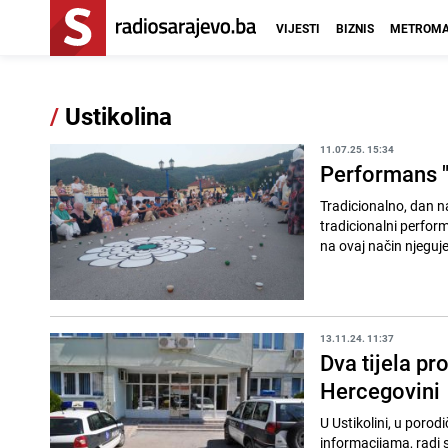
VIJESTI
BIZNIS
METROMA
/
Ustikolina
11.07.25. 15:34
Performans "
Tradicionalno, dan n
tradicionalni perfor
na ovaj način njeguje
13.11.24. 11:37
Dva tijela pr
Hercegovini
U Ustikolini, u poro
informacijama, radi 