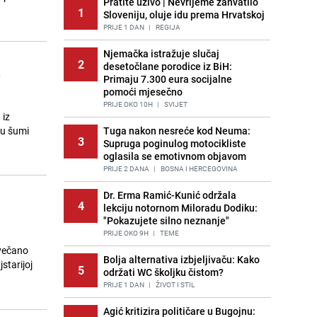
Pratite uživo | Nevrijeme zahvatilo
1
Sloveniju, oluje idu prema Hrvatskoj
PRIJE 1 DAN
|
REGIJA
Njemačka istražuje slučaj
2
desetočlane porodice iz BiH:
e
Primaju 7.300 eura socijalne
pomoći mjesečno
PRIJE OKO 10H
|
SVIJET
 iz
 u šumi
Tuga nakon nesreće kod Neuma:
3
Supruga poginulog motocikliste
oglasila se emotivnom objavom
PRIJE 2 DANA
|
BOSNA I HERCEGOVINA
Dr. Erma Ramić-Kunić održala
4
lekciju notornom Miloradu Dodiku:
"Pokazujete silno neznanje"
PRIJE OKO 9H
|
TEME
svečano
Bolja alternativa izbjeljivaču: Kako
starijoj
5
održati WC školjku čistom?
PRIJE 1 DAN
|
ŽIVOT I STIL
Agić kritizira političare u Bugojnu: