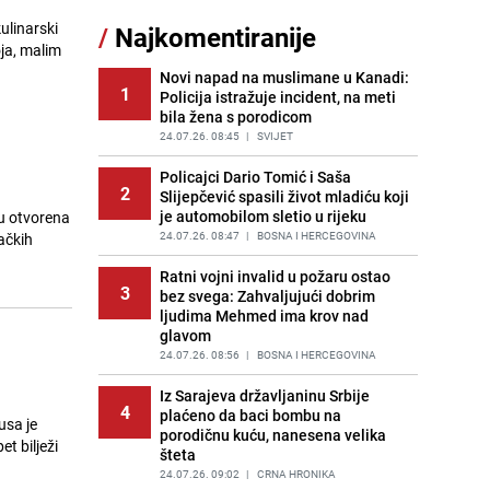
11
brige, ovo su najbolji načini da ih se
ulinarski
/
Najkomentiranije
riješite
ja, malim
PRIJE 2 DANA
|
ŽIVOT I STIL
Novi napad na muslimane u Kanadi:
1
Policija istražuje incident, na meti
Kao iz slastičarne: Rolada od
12
bila žena s porodicom
čokolade i kokosa bez pečenja,
jednostavan desert bez imalo muke
24.07.26. 08:45
|
SVIJET
PRIJE 2 DANA
|
RECEPTI
Policajci Dario Tomić i Saša
2
Slijepčević spasili život mladiću koji
Stručnjaci upozoravaju: Izrael ulaže
13
je automobilom sletio u rijeku
su otvorena
milione kako bi utjecao na
odgovore ChatGPT-a o Gazi
24.07.26. 08:47
|
BOSNA I HERCEGOVINA
račkih
PRIJE OKO 13H
|
SVIJET
Ratni vojni invalid u požaru ostao
3
bez svega: Zahvaljujući dobrim
Tajna savršenog makedonskog
14
ljudima Mehmed ima krov nad
ajvara: Stari recept za kremast i
glavom
bogat okus
24.07.26. 08:56
|
BOSNA I HERCEGOVINA
PRIJE 1 DAN
|
RECEPTI
Iz Sarajeva državljaninu Srbije
Kako izgleda travnjak stadiona
4
15
plaćeno da baci bombu na
Koševo nakon tri koncerta Dine
usa je
porodičnu kuću, nanesena velika
Merlina
šteta
PRIJE 2 DANA
|
FOTO
24.07.26. 09:02
|
CRNA HRONIKA