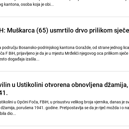
 kantona, osoba koja je obi...
H: Muškarca (65) usmrtilo drvo prilikom sječ
a području Bosansko-podrinjskog kantona Goražde, od strane jednog lica
a F BiH, prijavljeno je da je u mjestu Mrđelići njegovog oca prilikom sječe
esto događaja izašla...
ilin u Ustikolini otvorena obnovljena džamija,
41.
tikolini u Općini Foča, FBiH, u prisustvu velikog broja vjernika, danas je 
žamija, porušena 1941. godine. Pretpostavlja se da je riječ možda i o naj
bila dio...