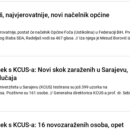
, najvjerovatnije, novi načelnik općine
rovatnije, postat će načelnik Općine Foča (Ustikolina) u Federaciji BiH. P
, Radeljaš vodi sa 467 glasa. // Iza njega je Mesud Borović iz SDA sa
jek s KCUS-a: Novi skok zaraženih u Sarajevu,
lučaja
niverziteta u Sarajevu (KCUS) testirana su još 399 uzorka na
osobe. // Generalna direktorica KCUS-a prof. dr. Sebija
sjek s KCUS-a: 16 novozaraženih osoba, opet