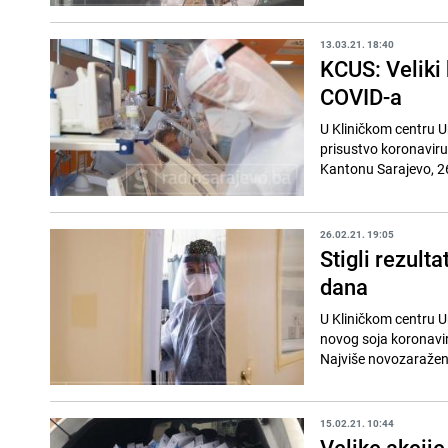
13.03.21. 18:40
KCUS: Veliki 
COVID-a
U Kliničkom centru U
prisustvo koronaviru
Kantonu Sarajevo, 2
26.02.21. 19:05
Stigli rezult
dana
U Kliničkom centru Un
novog soja koronavir
Najviše novozaraženi
15.02.21. 10:44
Velike akcije