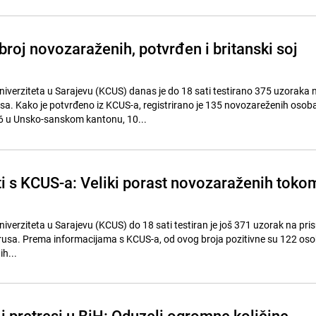
broj novozaraženih, potvrđen i britanski soj
niverziteta u Sarajevu (KCUS) danas je do 18 sati testirano 375 uzoraka 
sa. Kako je potvrđeno iz KCUS-a, registrirano je 135 novozareženih osob
6 u Unsko-sanskom kantonu, 10...
ati s KCUS-a: Veliki porast novozaraženih toko
iverziteta u Sarajevu (KCUS) do 18 sati testiran je još 371 uzorak na pri
usa. Prema informacijama s KCUS-a, od ovog broja pozitivne su 122 osobe
h...
 i pretresi u BiH: Oduzeli ogromne količine