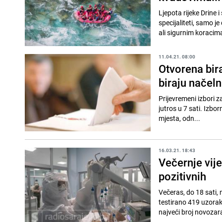
Ljepota rijeke Drine 
specijaliteti, samo 
ali sigurnim koracima,
11.04.21. 08:00
Otvorena bira
biraju načeln
Prijevremeni izbori z
jutros u 7 sati. Izbor
mjesta, odn...
16.03.21. 18:43
Večernje vij
pozitivnih
Večeras, do 18 sati,
testirano 419 uzoraka. Od tog 
najveći broj novozara