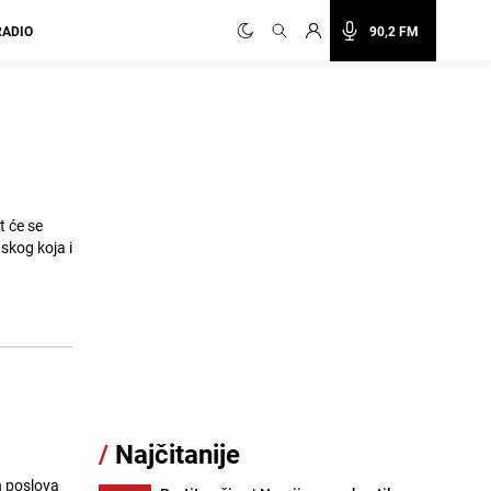
RADIO
90,2 FM
t će se
skog koja i
/
Najčitanije
h poslova