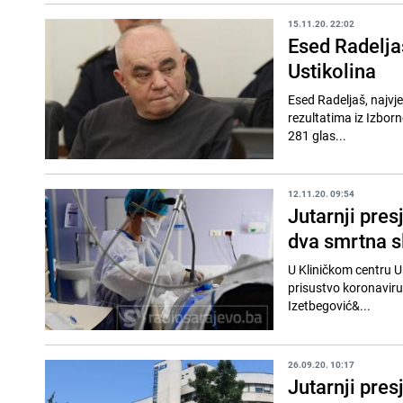
15.11.20. 22:02
Esed Radeljaš
Ustikolina
Esed Radeljaš, najvje
rezultatima iz Izbornog štaba SDA
281 glas...
12.11.20. 09:54
Jutarnji pres
dva smrtna s
U Kliničkom centru U
prisustvo koronavirusa. Pozitivne su 161 
Izetbegović&...
26.09.20. 10:17
Jutarnji pre