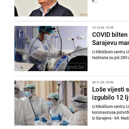
n...
13.12.20. 10:45
COVID bilten
Sarajevu man
U Kliničkom centru Un
testirana su još 285 
28.11.20. 10:40
Loše vijesti 
izgubilo 12 l
U Kliničkom centru U
koronavirusa potvrđeno je kod 93 osobe. // Kako je 
iz Sarajeva - 69. Nada