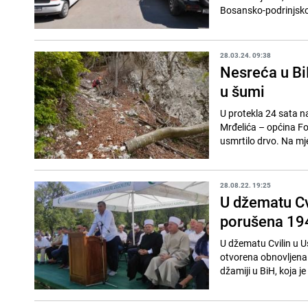
Bosansko-podrinjskog
28.03.24. 09:38
Nesreća u Bi
u šumi
U protekla 24 sata n
Mrđelića – općina Foč
usmrtilo drvo. Na mj
28.08.22. 19:25
U džematu Cv
porušena 19
U džematu Cvilin u Us
otvorena obnovljena d
džamiji u BiH, koja je 