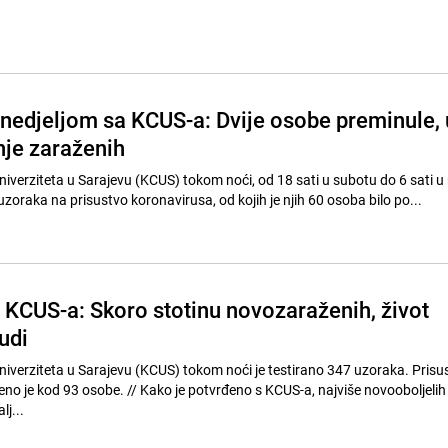
 nedjeljom sa KCUS-a: Dvije osobe preminule, 
je zaraženih
iverziteta u Sarajevu (KCUS) tokom noći, od 18 sati u subotu do 6 sati u 
uzoraka na prisustvo koronavirusa, od kojih je njih 60 osoba bilo po...
s KCUS-a: Skoro stotinu novozaraženih, život
judi
niverziteta u Sarajevu (KCUS) tokom noći je testirano 347 uzoraka. Prisu
potvrđeno s KCUS-a, najviše novooboljelih je ponovo
lj...