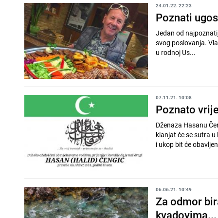
24.01.22. 22:23
Poznati ugost
Jedan od najpoznatijih
svog poslovanja. Vla
u rodnoj Us...
07.11.21. 10:08
Poznato vrij
Dženaza Hasanu Čengi
klanjat će se sutra 
i ukop bit će obavljen
06.06.21. 10:49
Za odmor bira
kvadovima...