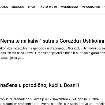
HALA
MAGAZIN
SPORT
AUTO-MOTO
MULTIMEDIA
INFOGRAFIKE
Nema te na kahvi" sutra u Goraždu i Ustikolini
akon dženaze žrtvama genocida u Srebrenici, u Goraždu i Ustikolini održa
mans "Nema te na kahvi". Organizaor je Mreža mladih Muftijstva goraždan
 sjećanje na ge...
onađena u porodičnoj kući u Bosni i
dičnoj kući, pronađena su dva tijela 12. novembra 2024. godine. Prema
se o starijem bračnom paru. Prema saopćenju iz Ministarstva unutrašnji