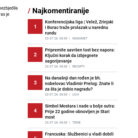
Akcija na Dobrinji: Specijalci MUP-a
bezbjedila
/
Najkomentiranije
11
KS opkolili zgradu
as je
PRIJE 1 DAN
|
LOKALNE TEME
Konferencijska liga | Velež, Zrinjski
1
i Borac traže prolazak u narednu
Šta se dešava u sarajevskom
12
rundu
naselju Vraca? Policija zaprimila
dojavu, izašli na teren
23.07.26. 06:30
|
NOGOMET
PRIJE 2 DANA
|
CRNA HRONIKA
Pripremite savršen tost bez napora:
2
Ključni korak da izbjegnete
Pijana sjela za volan: Osiguranje
13
sagorijevanje
odbilo isplatu štete na vozilu koje je
slupala Anja Ljubojević
23.07.26. 06:30
|
RECEPTI
PRIJE 1 DAN
|
BOSNA I HERCEGOVINA
Na današnji dan rođen je bh.
3
nobelovac Vladimir Prelog: Znate li
Meteorolozi za danas podigli
14
za šta je dobio nagradu?
upozorenja za 3 regije: Objavljena
prognoza do petka - stiže kiša?
23.07.26. 06:30
|
LICA
PRIJE 2 DANA
|
BOSNA I HERCEGOVINA
Simbol Mostara i nade u bolje sutra:
4
Prije 22 godine obnovljen je Stari
Uklonite kamenac sa slavina u
15
most
kupatilu: Dovoljna je ova smjesa
23.07.26. 06:30
|
TEME
PRIJE 2 DANA
|
ŽIVOT I STIL
Francuska: Službenici u vladi dobili