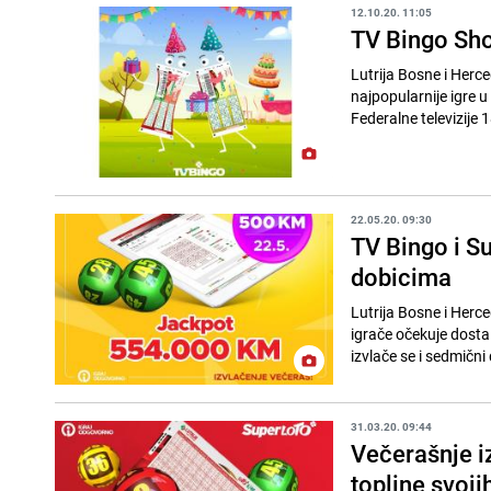
12.10.20. 11:05
TV Bingo Sho
Lutrija Bosne i Herc
najpopularnije igre u
Federalne televizije 
22.05.20. 09:30
TV Bingo i S
dobicima
Lutrija Bosne i Herc
igrače očekuje dosta
izvlače se i sedmični 
31.03.20. 09:44
Večerašnje i
topline svoj