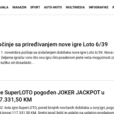
HALA
MAGAZIN
SPORT
AUTO-MOTO
MULTIMEDIA
INFOGRAFIKE
očinje sa priređivanjem nove igre Loto 6/39
a 1. novembra počinje sa izvlačenjem dobitaka nove igre Loto 6/39. Nova 
 željama igrača i ono što ovu igru čini posebnom jeste veća mogućnost z
razliku od dosadašn...
igre SuperLOTO pogođen JOKER JACKPOT u
17.331,50 KM
52. kolu igre SuperLOTO, pored brojnih novčanih dobitaka u ovoj igri, pogo
znosi 117.331,50 KM. Sretni igrač listić je uplatio na uplatno-prodajno