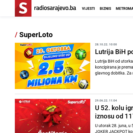
VIJESTI
BIZNIS
METROMA
/
SuperLoto
28.10.22. 10:00
Lutrija BiH p
Lutrija BiH od utork
koncipirana je prema
glavnog dobitka. Za 
29.06.22. 11:04
U 52. kolu 
iznosu od 1
U utorak 28. juna, u 
JOKER JACKPOT koji i