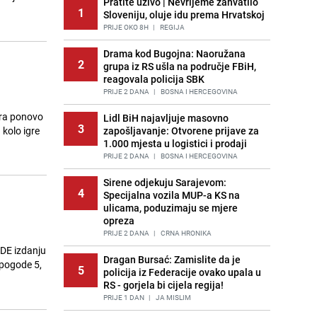
Pratite uživo | Nevrijeme zahvatilo
1
Sloveniju, oluje idu prema Hrvatskoj
PRIJE OKO 8H
|
REGIJA
Drama kod Bugojna: Naoružana
2
grupa iz RS ušla na područje FBiH,
reagovala policija SBK
PRIJE 2 DANA
|
BOSNA I HERCEGOVINA
ara ponovo
Lidl BiH najavljuje masovno
3
 kolo igre
zapošljavanje: Otvorene prijave za
1.000 mjesta u logistici i prodaji
PRIJE 2 DANA
|
BOSNA I HERCEGOVINA
Sirene odjekuju Sarajevom:
4
Specijalna vozila MUP-a KS na
ulicama, poduzimaju se mjere
opreza
PRIJE 2 DANA
|
CRNA HRONIKA
NDE izdanju
Dragan Bursać: Zamislite da je
 pogode 5,
5
policija iz Federacije ovako upala u
RS - gorjela bi cijela regija!
PRIJE 1 DAN
|
JA MISLIM