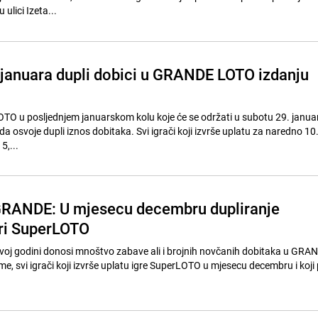
 ulici Izeta...
 januara dupli dobici u GRANDE LOTO izdanju
rLOTO u posljednjem januarskom kolu koje će se održati u subotu 29. janu
da osvoje dupli iznos dobitaka. Svi igrači koji izvrše uplatu za naredno 10.
,...
RANDE: U mjesecu decembru dupliranje
gri SuperLOTO
ovoj godini donosi mnoštvo zabave ali i brojnih novčanih dobitaka u GRA
e, svi igrači koji izvrše uplatu igre SuperLOTO u mjesecu decembru i koji