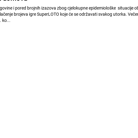
egovine i pored brojnih izazova zbog cjelokupne epidemiološke situacije o
lačenje brojeva igre SuperLOTO koje će se održavati svakog utorka. Večer
 ko...