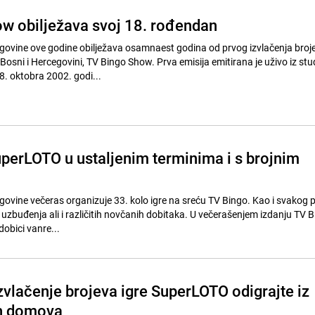
w obilježava svoj 18. rođendan
egovine ove godine obilježava osamnaest godina od prvog izvlačenja broj
 Bosni i Hercegovini, TV Bingo Show. Prva emisija emitirana je uživo iz stu
18. oktobra 2002. godi...
uperLOTO u ustaljenim terminima i s brojnim
egovine večeras organizuje 33. kolo igre na sreću TV Bingo. Kao i svakog 
 uzbuđenja ali i različitih novčanih dobitaka. U večerašenjem izdanju TV 
dobici vanre...
zvlačenje brojeva igre SuperLOTO odigrajte iz
ih domova