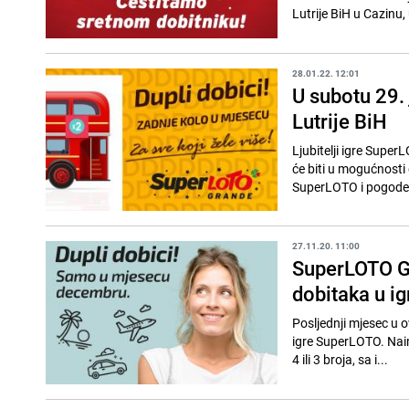
Lutrije BiH u Cazinu, u
28.01.22. 12:01
U subotu 29.
Lutrije BiH
Ljubitelji igre Supe
će biti u mogućnosti 
SuperLOTO i pogode 5
27.11.20. 11:00
SuperLOTO G
dobitaka u i
Posljednji mjesec u 
igre SuperLOTO. Naim
4 ili 3 broja, sa i...