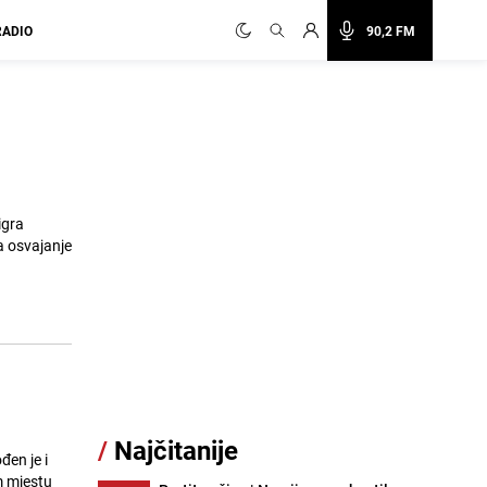
RADIO
90,2 FM
igra
a osvajanje
/
Najčitanije
đen je i
m mjestu