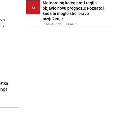
Meteorolog kojeg prati regija
6
objavio novu prognozu: Poznato i
kada bi moglo stići pravo
osvježenje
eva
PRIJE 2 DANA
|
REGIJA
dija
Tuga nakon nesreće kod Neuma:
7
Supruga poginulog motocikliste
oglasila se emotivnom objavom
PRIJE 1 DAN
|
BOSNA I HERCEGOVINA
Lice Sarajeva koje ne smijemo
8
ignorisati: Ispod mosta pronađen
improvizovani dom
PRIJE 2 DANA
|
LOKALNE TEME
petka
Ubistvo u Sarajevu, uhapšen 47-
Binga
9
godišnjak
PRIJE 2 DANA
|
CRNA HRONIKA
Agić kritizira političare u Bugojnu:
10
Zbog straha od HDZ-a niko Vučiću
nije rekao istinu o Čipuljiću
PRIJE OKO 13H
|
TEME