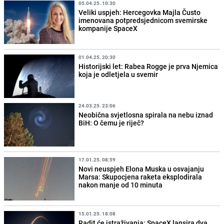
05.04.25. 10:30
Veliki uspjeh: Hercegovka Majla Čusto
imenovana potpredsjednicom svemirske
kompanije SpaceX
01.04.25. 20:30
Historijski let: Rabea Rogge je prva Njemica
koja je odletjela u svemir
24.03.25. 23:06
Neobična svjetlosna spirala na nebu iznad
BiH: O čemu je riječ?
17.01.25. 08:59
Novi neuspjeh Elona Muska u osvajanju
Marsa: Skupocjena raketa eksplodirala
nakon manje od 10 minuta
15.01.25. 18:08
Radit će istraživanja: SpaceX lansira dva