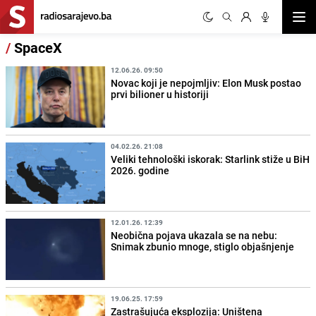
Otvor
/
SpaceX
12.06.26. 09:50
Novac koji je nepojmljiv: Elon Musk postao
prvi bilioner u historiji
04.02.26. 21:08
Veliki tehnološki iskorak: Starlink stiže u BiH
2026. godine
12.01.26. 12:39
Neobična pojava ukazala se na nebu:
Snimak zbunio mnoge, stiglo objašnjenje
19.06.25. 17:59
Zastrašujuća eksplozija: Uništena