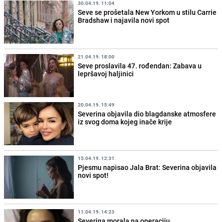
30.04.19. 11:04
Seve se prošetala New Yorkom u stilu Carrie
Bradshaw i najavila novi spot
21.04.19. 18:00
Seve proslavila 47. rođendan: Zabava u
lepršavoj haljinici
20.04.19. 15:49
Severina objavila dio blagdanske atmosfere
iz svog doma kojeg inače krije
15.04.19. 12:31
Pjesmu napisao Jala Brat: Severina objavila
novi spot!
11.04.19. 14:23
Severina morala na operaciju