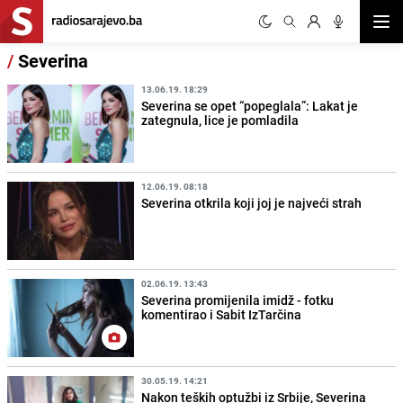
Otvor
/
Severina
13.06.19. 18:29
Severina se opet “popeglala”: Lakat je
zategnula, lice je pomladila
12.06.19. 08:18
Severina otkrila koji joj je najveći strah
02.06.19. 13:43
Severina promijenila imidž - fotku
komentirao i Sabit IzTarčina
30.05.19. 14:21
Nakon teških optužbi iz Srbije, Severina