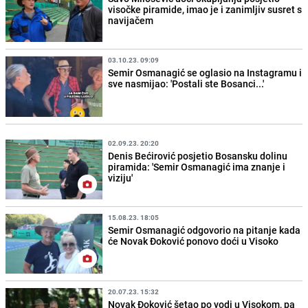
visočke piramide, imao je i zanimljiv susret s
navijačem
03.10.23. 09:09
Semir Osmanagić se oglasio na Instagramu i
sve nasmijao: 'Postali ste Bosanci...'
02.09.23. 20:20
Denis Bećirović posjetio Bosansku dolinu
piramida: 'Semir Osmanagić ima znanje i
viziju'
15.08.23. 18:05
Semir Osmanagić odgovorio na pitanje kada
će Novak Đoković ponovo doći u Visoko
20.07.23. 15:32
Novak Đoković šetao po vodi u Visokom, pa