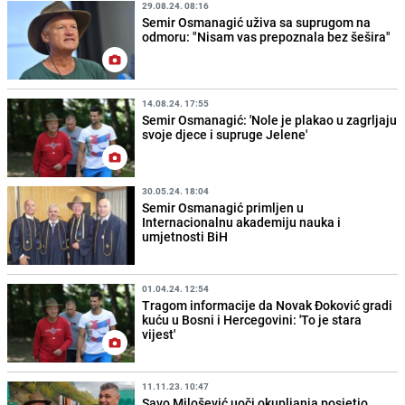
29.08.24. 08:16
Semir Osmanagić uživa sa suprugom na
odmoru: "Nisam vas prepoznala bez šešira"
14.08.24. 17:55
Semir Osmanagić: 'Nole je plakao u zagrljaju
svoje djece i supruge Jelene'
30.05.24. 18:04
Semir Osmanagić primljen u
Internacionalnu akademiju nauka i
umjetnosti BiH
01.04.24. 12:54
Tragom informacije da Novak Đoković gradi
kuću u Bosni i Hercegovini: 'To je stara
vijest'
11.11.23. 10:47
Savo Milošević uoči okupljanja posjetio