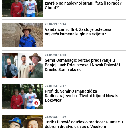
završio na naslovnoj strani: "Šta li to rade?
Obred?"
25.04.23. 13:44
Vandalizam u BiH: Zašto je oštećena
najveća kamena kugla na svijetu?
21.04.23. 13:00
Semir Osmanagić održao predavanje u
Banjoj Luci: Prisustvovali Novak Đoković i
Draško Stanivuković
29.01.23. 13:17
Prof. dr. Semir Osmanagić za
Radiosarajevo.ba: 'Životni trijumf Novaka
Đokovića'
21.09.22. 11:30
Tarik Filipović oduševio pratioce: Glumac u
dobrom društvu uživao u Visokom