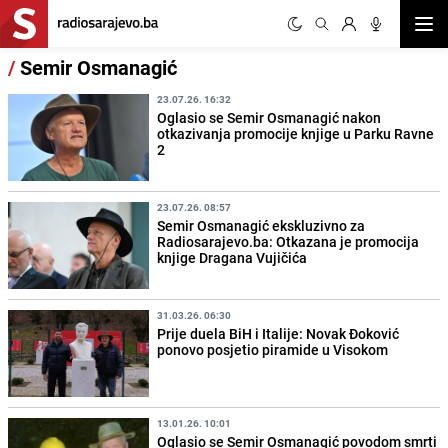
Otvor
/
Semir Osmanagić
23.07.26. 16:32
Oglasio se Semir Osmanagić nakon
otkazivanja promocije knjige u Parku Ravne
2
23.07.26. 08:57
Semir Osmanagić ekskluzivno za
Radiosarajevo.ba: Otkazana je promocija
knjige Dragana Vujičića
31.03.26. 06:30
Prije duela BiH i Italije: Novak Đoković
ponovo posjetio piramide u Visokom
13.01.26. 10:01
Oglasio se Semir Osmanagić povodom smrti