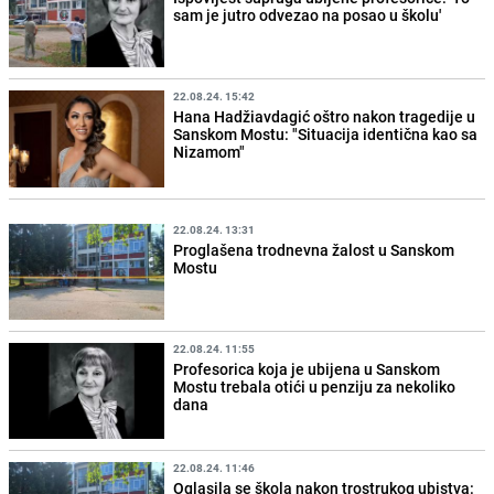
sam je jutro odvezao na posao u školu'
22.08.24. 15:42
Hana Hadžiavdagić oštro nakon tragedije u
Sanskom Mostu: "Situacija identična kao sa
Nizamom"
22.08.24. 13:31
Proglašena trodnevna žalost u Sanskom
Mostu
22.08.24. 11:55
Profesorica koja je ubijena u Sanskom
Mostu trebala otići u penziju za nekoliko
dana
22.08.24. 11:46
Oglasila se škola nakon trostrukog ubistva: