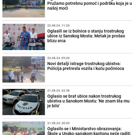
Pružamo potrebnu pomoć i podršku koja je u
našoj moći
22.08.24. 11:20
Oglasili se iz bolnice o stanju trostrukog
ubice iz Sanskog Mosta: Metak je prošao
blizu srca
22.08.24. 09:43
Novi detalji istrage trostrukog ubistva:
Policija pretresla vozila i kuću počinioca
21.08.24. 22:38
Oglasio se brat ubice nakon trostrukog
ubistva u Sanskom Mostu: 'Ne znam šta mu
je bilo'
21.08.24. 20:43
Oglasilo se i Ministarstvo obrazovanja:
Škole u Unsko-sanskom kantonu neće raditi