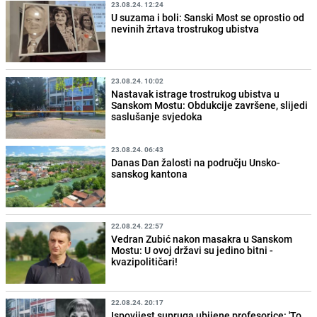
23.08.24. 12:24
U suzama i boli: Sanski Most se oprostio od
nevinih žrtava trostrukog ubistva
23.08.24. 10:02
Nastavak istrage trostrukog ubistva u
Sanskom Mostu: Obdukcije završene, slijedi
saslušanje svjedoka
23.08.24. 06:43
Danas Dan žalosti na području Unsko-
sanskog kantona
22.08.24. 22:57
Vedran Zubić nakon masakra u Sanskom
Mostu: U ovoj državi su jedino bitni -
kvazipolitičari!
22.08.24. 20:17
Ispovijest supruga ubijene profesorice: 'To