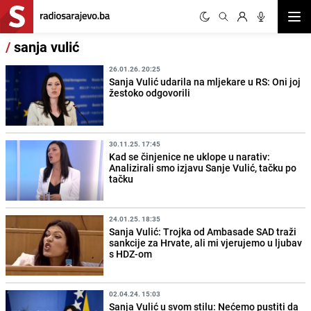
Otvor
/
sanja vulić
26.01.26. 20:25
Sanja Vulić udarila na mljekare u RS: Oni joj
žestoko odgovorili
30.11.25. 17:45
Kad se činjenice ne uklope u narativ:
Analizirali smo izjavu Sanje Vulić, tačku po
tačku
24.01.25. 18:35
Sanja Vulić: Trojka od Ambasade SAD traži
sankcije za Hrvate, ali mi vjerujemo u ljubav
s HDZ-om
02.04.24. 15:03
Sanja Vulić u svom stilu: Nećemo pustiti da