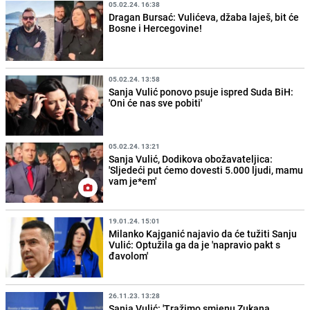
05.02.24. 16:38
Dragan Bursać: Vulićeva, džaba laješ, bit će
Bosne i Hercegovine!
05.02.24. 13:58
Sanja Vulić ponovo psuje ispred Suda BiH:
'Oni će nas sve pobiti'
05.02.24. 13:21
Sanja Vulić, Dodikova obožavateljica:
'Sljedeći put ćemo dovesti 5.000 ljudi, mamu
vam je*em'
19.01.24. 15:01
Milanko Kajganić najavio da će tužiti Sanju
Vulić: Optužila ga da je 'napravio pakt s
đavolom'
26.11.23. 13:28
Sanja Vulić: 'Tražimo smjenu Zukana