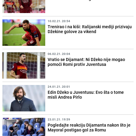
10.02.21. 20:54
Trenirao i na kiši: Italijanski mediji prizivaju
Džekine golove za vikend
06.02.21. 20:04
Vratio se Dijamant: Ni Džeko nije mogao
pomoći Romi protiv Juventusa
24.01.21. 20:01
Edin Džeko u Juventusu: Evo šta o tome
misli Andrea Pirlo
23.01.21. 19:59
Pogledajte reakciju Dijamanta nakon što je
Mayoral postigao gol za Romu