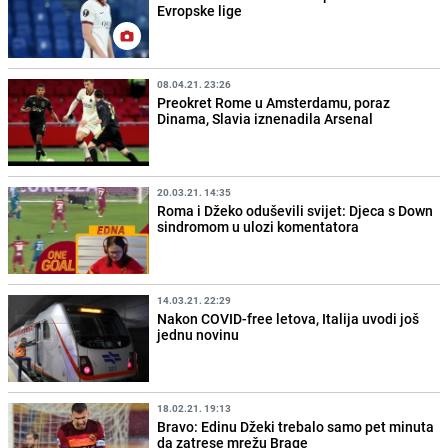
Evropske lige
08.04.21. 23:26
Preokret Rome u Amsterdamu, poraz
Dinama, Slavia iznenadila Arsenal
20.03.21. 14:35
Roma i Džeko oduševili svijet: Djeca s Down
sindromom u ulozi komentatora
14.03.21. 22:29
Nakon COVID-free letova, Italija uvodi još
jednu novinu
18.02.21. 19:13
Bravo: Edinu Džeki trebalo samo pet minuta
da zatrese mrežu Brage