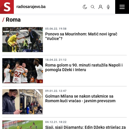
Otvor
/
Roma
05.06.22. 19:58
Ponovo sa Mourinhom: Matić novi igrač
"Vučice"?
18.04.22. 21:12
Roma golom u 90. minuti rastužila Napoli i
pomogla Džeki i Interu
09.01.22. 12:47
Golman Milana se nakon utakmice sa
Romom kući vraćao - javnim prevozom
04.12.21. 18:22
Sjaji, sjaji Dijamantu: Edin Džeko strijelac za