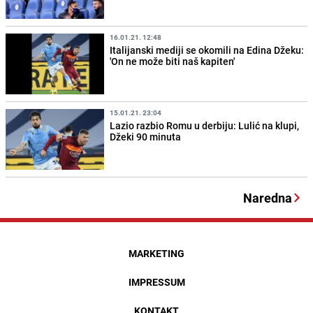
16.01.21. 12:48
Italijanski mediji se okomili na Edina Džeku:
'On ne može biti naš kapiten'
15.01.21. 23:04
Lazio razbio Romu u derbiju: Lulić na klupi,
Džeki 90 minuta
Naredna
MARKETING
IMPRESSUM
KONTAKT