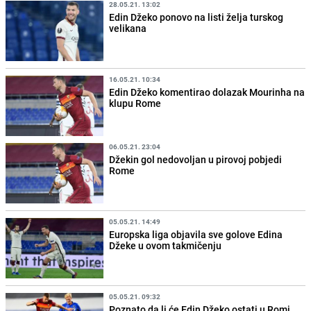
28.05.21. 13:02
Edin Džeko ponovo na listi želja turskog
velikana
16.05.21. 10:34
Edin Džeko komentirao dolazak Mourinha na
klupu Rome
06.05.21. 23:04
Džekin gol nedovoljan u pirovoj pobjedi
Rome
05.05.21. 14:49
Europska liga objavila sve golove Edina
Džeke u ovom takmičenju
05.05.21. 09:32
Poznato da li će Edin Džeko ostati u Romi