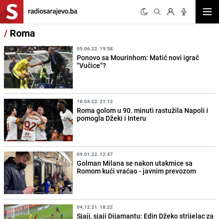
Otvor
/
Roma
05.06.22. 19:58
Ponovo sa Mourinhom: Matić novi igrač
"Vučice"?
18.04.22. 21:12
Roma golom u 90. minuti rastužila Napoli i
pomogla Džeki i Interu
09.01.22. 12:47
Golman Milana se nakon utakmice sa
Romom kući vraćao - javnim prevozom
04.12.21. 18:22
Sjaji, sjaji Dijamantu: Edin Džeko strijelac za