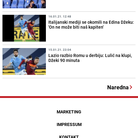
16.01.21. 12:48
Italijanski mediji se okomili na Edina Džeku:
'On ne može biti naš kapiten'
15.01.21. 23:04
Lazio razbio Romu u derbiju: Lulić na klupi,
Džeki 90 minuta
Naredna
MARKETING
IMPRESSUM
KONTAKT