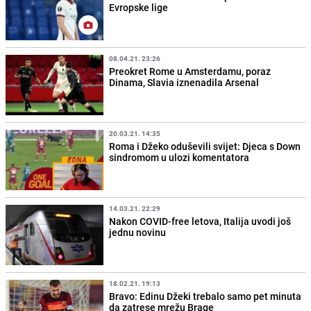
Evropske lige
08.04.21. 23:26
Preokret Rome u Amsterdamu, poraz
Dinama, Slavia iznenadila Arsenal
20.03.21. 14:35
Roma i Džeko oduševili svijet: Djeca s Down
sindromom u ulozi komentatora
14.03.21. 22:29
Nakon COVID-free letova, Italija uvodi još
jednu novinu
18.02.21. 19:13
Bravo: Edinu Džeki trebalo samo pet minuta
da zatrese mrežu Brage