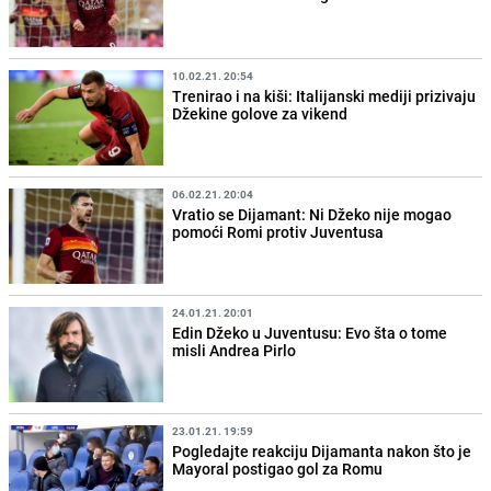
10.02.21. 20:54
Trenirao i na kiši: Italijanski mediji prizivaju
Džekine golove za vikend
06.02.21. 20:04
Vratio se Dijamant: Ni Džeko nije mogao
pomoći Romi protiv Juventusa
24.01.21. 20:01
Edin Džeko u Juventusu: Evo šta o tome
misli Andrea Pirlo
23.01.21. 19:59
Pogledajte reakciju Dijamanta nakon što je
Mayoral postigao gol za Romu