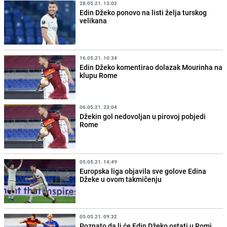
28.05.21. 13:02
Edin Džeko ponovo na listi želja turskog
velikana
16.05.21. 10:34
Edin Džeko komentirao dolazak Mourinha na
klupu Rome
06.05.21. 23:04
Džekin gol nedovoljan u pirovoj pobjedi
Rome
05.05.21. 14:49
Europska liga objavila sve golove Edina
Džeke u ovom takmičenju
05.05.21. 09:32
Poznato da li će Edin Džeko ostati u Romi