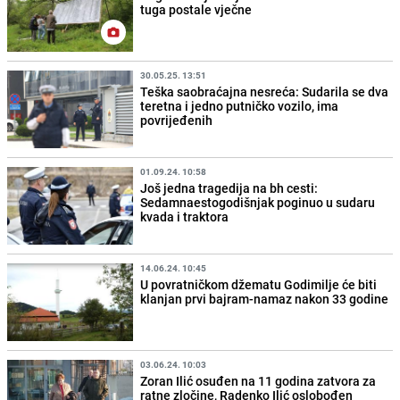
tuga postale vječne
30.05.25. 13:51
Teška saobraćajna nesreća: Sudarila se dva
teretna i jedno putničko vozilo, ima
povrijeđenih
01.09.24. 10:58
Još jedna tragedija na bh cesti:
Sedamnaestogodišnjak poginuo u sudaru
kvada i traktora
14.06.24. 10:45
U povratničkom džematu Godimilje će biti
klanjan prvi bajram-namaz nakon 33 godine
03.06.24. 10:03
Zoran Ilić osuđen na 11 godina zatvora za
ratne zločine, Radenko Ilić oslobođen