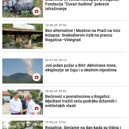
Fondacija "Čuvari baštine" pokreće
istraživanje
10.08.25. 07:52
Bez alternative | Mostovi na Prači na ivici
kolapsa: Svakodnevni rizik na pravcu
Rogatica–Višegrad
02.07.25. 20:12
Još jedan požar u BiH: Aktivirane mine,
eksplozije se čuju i u okolnim mjestima
28.06.25. 09:02
Bećirović s povratnicima u Rogatici:
Mještani tražili veću podršku državnih i
entitetskih vlasti
19.06.25. 19:31
Rogatica: Sjećanje na dan kada su tišina i