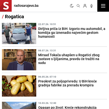
Otvor
/
Rogatica
22.07.26. 10:51
Dirljiva priča iz BiH: Izgorio mu automobil, a
komšija ga iznenadio najvećim gestom
humanosti
08.07.26. 13:31
Mirsad Tokača uhapšen u Rogatici zbog
zastave s ljiljanima, pravdu će tražiti na
sudu
06.05.26. 07:10
Preokret za poljoprivredu: U BiH kreće
gradnja fabrike za preradu krompira
10.03.26. 12:40
Opasan po život: Kreće rekonstrukcija