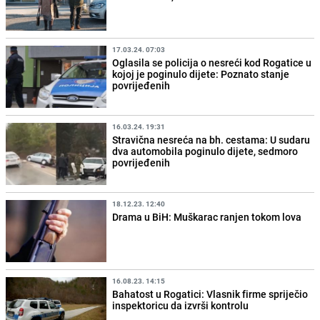
17.03.24. 07:03
Oglasila se policija o nesreći kod Rogatice u
kojoj je poginulo dijete: Poznato stanje
povrijeđenih
16.03.24. 19:31
Stravična nesreća na bh. cestama: U sudaru
dva automobila poginulo dijete, sedmoro
povrijeđenih
18.12.23. 12:40
Drama u BiH: Muškarac ranjen tokom lova
16.08.23. 14:15
Bahatost u Rogatici: Vlasnik firme spriječio
inspektoricu da izvrši kontrolu