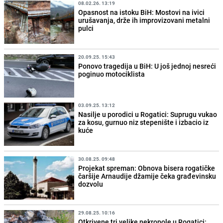
08.02.26. 13:19
Opasnost na istoku BiH: Mostovi na ivici
urušavanja, drže ih improvizovani metalni
pulci
20.09.25. 15:43
Ponovo tragedija u BiH: U još jednoj nesreći
poginuo motociklista
03.09.25. 13:12
Nasilje u porodici u Rogatici: Suprugu vukao
za kosu, gurnuo niz stepenište i izbacio iz
kuće
30.08.25. 09:48
Projekat spreman: Obnova bisera rogatičke
čaršije Arnaudije džamije čeka građevinsku
dozvolu
29.08.25. 10:16
Otkrivene tri velike nekropole u Rogatici: