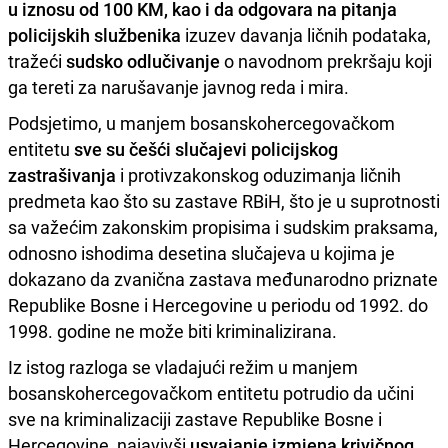
u iznosu od 100 KM, kao i da odgovara na pitanja
policijskih službenika
izuzev davanja ličnih podataka,
tražeći
sudsko odlučivanje
o navodnom prekršaju koji
ga tereti za narušavanje javnog reda i mira.
Podsjetimo, u manjem bosanskohercegovačkom
entitetu
sve su češći slučajevi policijskog
zastrašivanja
i protivzakonskog oduzimanja ličnih
predmeta kao što su zastave RBiH, što je u suprotnosti
sa važećim zakonskim propisima i sudskim praksama,
odnosno ishodima desetina slučajeva u kojima je
dokazano da zvanična zastava međunarodno priznate
Republike Bosne i Hercegovine u periodu od 1992. do
1998. godine ne može biti kriminalizirana.
Iz istog razloga se vladajući režim u manjem
bosanskohercegovačkom entitetu potrudio da učini
sve na kriminalizaciji zastave Republike Bosne i
Hercegovine, najavivši
usvajanje izmjena krivičnog