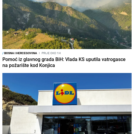
/
BOSNA I HERCEGOVINA
I
PRIJE OKO 1H
Pomoć iz glavnog grada BiH: Vlada KS uputila vatrogasce
na požarište kod Konjica