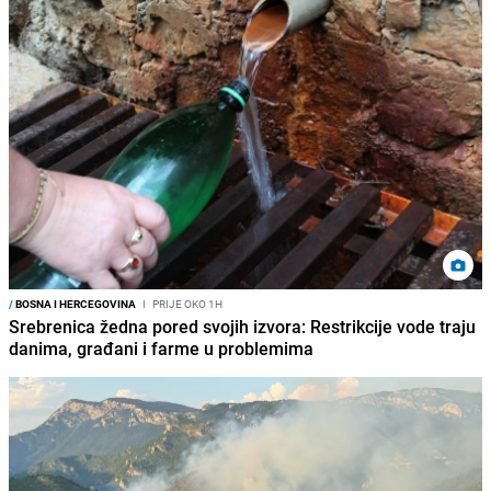
/
BOSNA I HERCEGOVINA
I
PRIJE OKO 1H
Srebrenica žedna pored svojih izvora: Restrikcije vode traju
danima, građani i farme u problemima