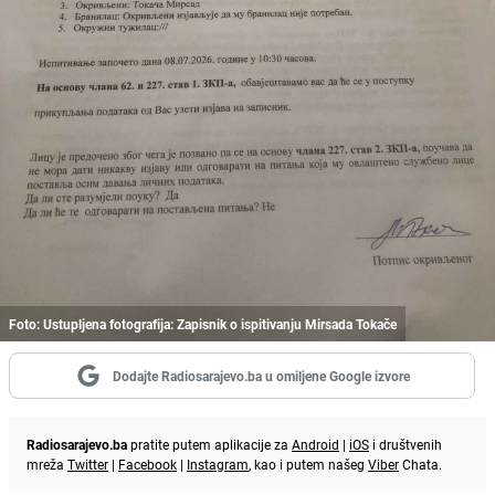
Foto: Ustupljena fotografija: Zapisnik o ispitivanju Mirsada Tokače
Dodajte Radiosarajevo.ba u omiljene Google izvore
Radiosarajevo.ba
pratite putem aplikacije za
Android
|
iOS
i društvenih
mreža
Twitter
|
Facebook
|
Instagram
, kao i putem našeg
Viber
Chata.