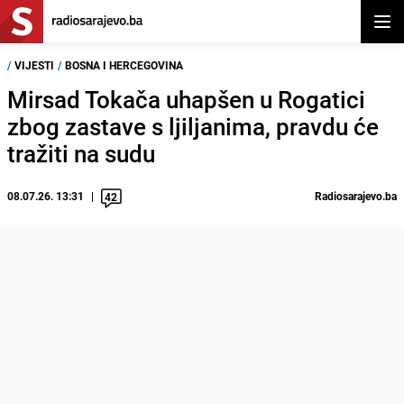
Otvor
/
VIJESTI
/
BOSNA I HERCEGOVINA
Mirsad Tokača uhapšen u Rogatici
zbog zastave s ljiljanima, pravdu će
tražiti na sudu
08.07.26. 13:31
Radiosarajevo.ba
42