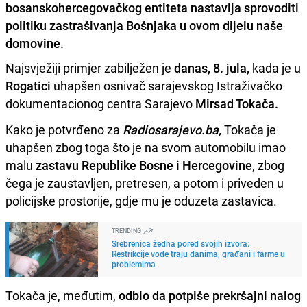
bosanskohercegovačkog entiteta nastavlja sprovoditi
politiku zastrašivanja Bošnjaka u ovom dijelu naše
domovine.
Najsvježiji primjer zabilježen je
danas, 8. jula,
kada je u
Rogatici
uhapšen osnivač sarajevskog Istraživačko
dokumentacionog centra Sarajevo
Mirsad Tokača.
Kako je potvrđeno za
Radiosarajevo.ba,
Tokača je
uhapšen zbog toga što je na svom automobilu imao
malu
zastavu Republike Bosne i Hercegovine,
zbog
čega je zaustavljen, pretresen, a potom i priveden u
policijske prostorije, gdje mu je oduzeta zastavica.
TRENDING
Srebrenica žedna pored svojih izvora:
Restrikcije vode traju danima, građani i farme u
problemima
Tokača je, međutim,
odbio da potpiše prekršajni nalog