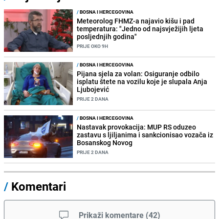
/
BOSNA I HERCEGOVINA
Meteorolog FHMZ-a najavio kišu i pad
temperatura: "Jedno od najsvježijih ljeta
posljednjih godina"
PRIJE OKO 9H
/
BOSNA I HERCEGOVINA
Pijana sjela za volan: Osiguranje odbilo
isplatu štete na vozilu koje je slupala Anja
Ljubojević
PRIJE 2 DANA
/
BOSNA I HERCEGOVINA
Nastavak provokacija: MUP RS oduzeo
zastavu s ljiljanima i sankcionisao vozača iz
Bosanskog Novog
PRIJE 2 DANA
/
Komentari
Prikaži komentare
(
42
)