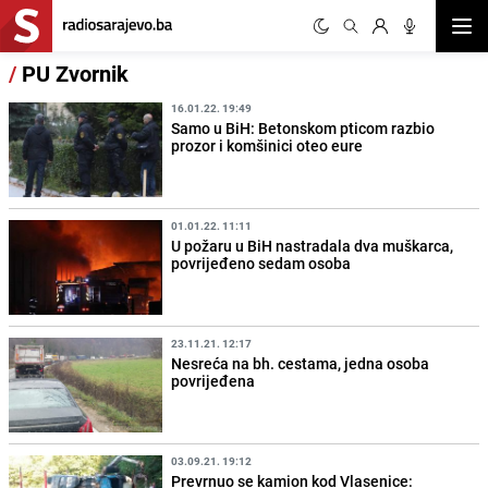
Otvor
/
PU Zvornik
16.01.22. 19:49
Samo u BiH: Betonskom pticom razbio
prozor i komšinici oteo eure
01.01.22. 11:11
U požaru u BiH nastradala dva muškarca,
povrijeđeno sedam osoba
23.11.21. 12:17
Nesreća na bh. cestama, jedna osoba
povrijeđena
03.09.21. 19:12
Prevrnuo se kamion kod Vlasenice: