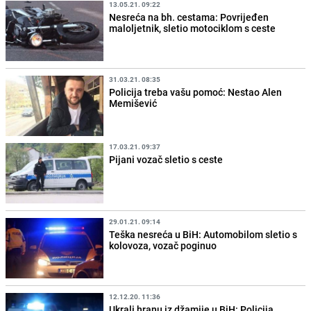
13.05.21. 09:22
Nesreća na bh. cestama: Povrijeđen
maloljetnik, sletio motociklom s ceste
31.03.21. 08:35
Policija treba vašu pomoć: Nestao Alen
Memišević
17.03.21. 09:37
Pijani vozač sletio s ceste
29.01.21. 09:14
Teška nesreća u BiH: Automobilom sletio s
kolovoza, vozač poginuo
12.12.20. 11:36
Ukrali hranu iz džamije u BiH: Policija