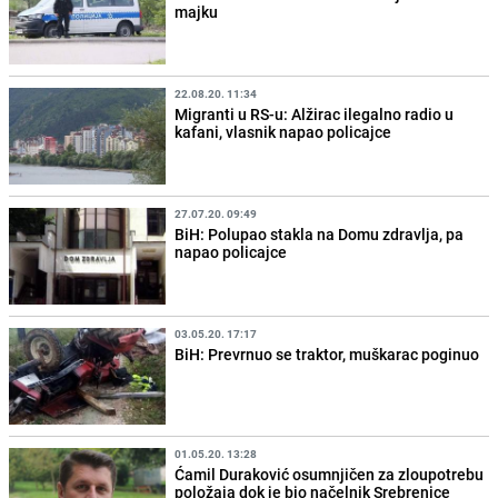
majku
22.08.20. 11:34
Migranti u RS-u: Alžirac ilegalno radio u
kafani, vlasnik napao policajce
27.07.20. 09:49
BiH: Polupao stakla na Domu zdravlja, pa
napao policajce
03.05.20. 17:17
BiH: Prevrnuo se traktor, muškarac poginuo
01.05.20. 13:28
Ćamil Duraković osumnjičen za zloupotrebu
položaja dok je bio načelnik Srebrenice