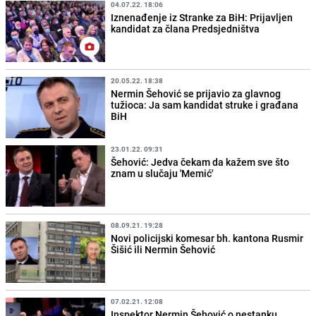
04.07.22. 18:06
Iznenađenje iz Stranke za BiH: Prijavljen
kandidat za člana Predsjedništva
20.05.22. 18:38
Nermin Šehović se prijavio za glavnog
tužioca: Ja sam kandidat struke i građana
BiH
23.01.22. 09:31
Šehović: Jedva čekam da kažem sve što
znam u slučaju 'Memić'
08.09.21. 19:28
Novi policijski komesar bh. kantona Rusmir
Šišić ili Nermin Šehović
07.02.21. 12:08
Inspektor Nermin Šehović o nestanku