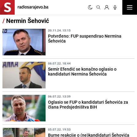
Otvor
/
Nermin Šehović
20.11.24. 15:15
Potvrđeno: FUP suspendirao Nermina
Šehovića
06.07.22. 18:44
Semir Efendić se konačno oglasio o
kandidaturi Nermina Šehovića
06.07.22. 13:39
Oglasio se FUP o kandidaturi Šehovića za
člana Predsjedništva BiH
05.07.22. 19:53
Burne reakcije o (ne)kandidaturi Šehovića