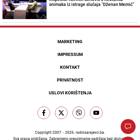
snimaka iz istrage slučaja “Dženan Memić”
MARKETING
IMPRESSUM
KONTAKT
PRIVATNOST
USLOVI KORIŠTENJA
Copyright 2007. - 2026.
radiosarajevo.ba
.
Sva prava pridržana. Zabranjeno preuzimanje sadržaja bez dozvole