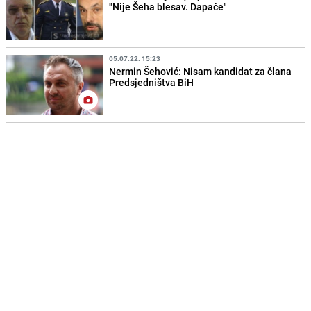
"Nije Šeha blesav. Dapače"
05.07.22. 15:23
Nermin Šehović: Nisam kandidat za člana
Predsjedništva BiH