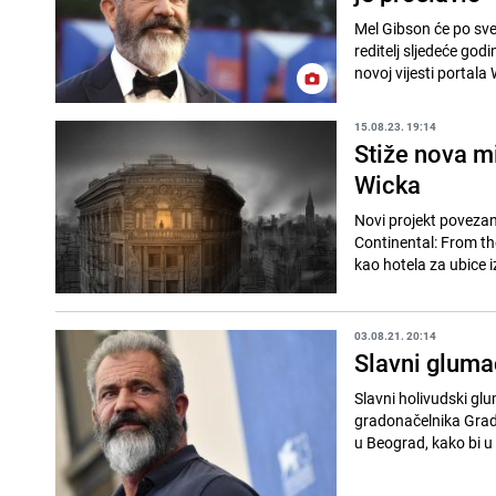
Mel Gibson će po sve
reditelj sljedeće god
novoj vijesti portala 
15.08.23. 19:14
Stiže nova mi
Wicka
Novi projekt povezan
Continental: From th
kao hotela za ubice i
03.08.21. 20:14
Slavni gluma
Slavni holivudski gl
gradonačelnika Grad
u Beograd, kako bi u