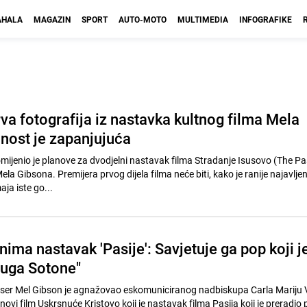
HALA
MAGAZIN
SPORT
AUTO-MOTO
MULTIMEDIA
INFOGRAFIKE
va fotografija iz nastavka kultnog filma Mela
čnost je zapanjujuća
mijenio je planove za dvodjelni nastavak filma Stradanje Isusovo (The Pa
Mela Gibsona. Premijera prvog dijela filma neće biti, kako je ranije najavlje
ja iste go...
ima nastavak 'Pasije': Savjetuje ga pop koji j
luga Sotone"
žiser Mel Gibson je agnažovao eskomuniciranog nadbiskupa Carla Mariju 
novi film Uskrsnuće Kristovo koji je nastavak filma Pasija koji je preradio 