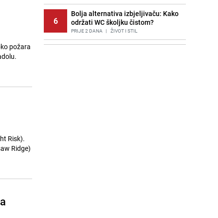
Bolja alternativa izbjeljivaču: Kako
6
održati WC školjku čistom?
PRIJE 2 DANA
|
ŽIVOT I STIL
 oko požara
Potresna poruka imama nakon
7
adolu.
smrti Aldine Ljubunčić: "Dunjaluk
ne vrijedi ni koliko krilo komarca"
PRIJE OKO 13H
|
BOSNA I HERCEGOVINA
Stručnjaci upozoravaju: Izrael ulaže
8
milione kako bi utjecao na
odgovore ChatGPT-a o Gazi
PRIJE 1 DAN
|
SVIJET
Cijela regija čeka njegovu
ht Risk).
9
progonozu: Poznati meteorolog
ksaw Ridge)
najavljuje veću promjenu vremena
PRIJE OKO 20H
|
REGIJA
Borba trajala satima: Pogledajte
10
'grdosiju' od skoro tri metra koju su
ga
braća izvukla iz mora
PRIJE 2 DANA
|
SVIJET