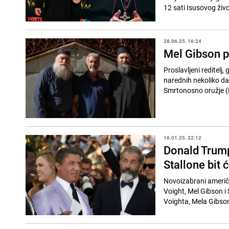
12 sati Isusovog život
28.06.25. 16:24
Mel Gibson po
Proslavljeni reditelj
narednih nekoliko da
Smrtonosno oružje (
16.01.25. 22:12
Donald Trump
Stallone bit ć
Novoizabrani američk
Voight, Mel Gibson i 
Voighta, Mela Gibsona