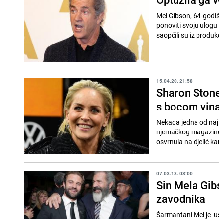
Mel Gibson, 64-godiš
ponoviti svoju ulog
saopćili su iz produkc
15.04.20. 21:58
Sharon Stone 
s bocom vina
Nekada jedna od najl
njemačkog magazine V
osvrnula na djelić kari
07.03.18. 08:00
Sin Mela Gib
zavodnika
Šarmantani Mel je usp