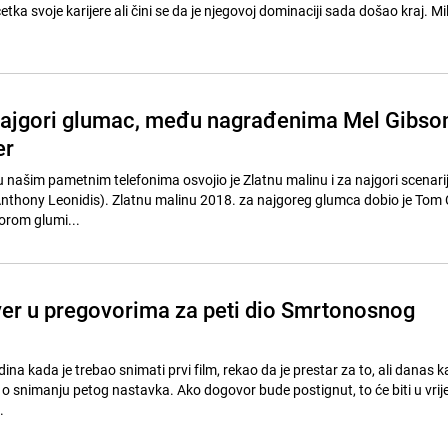
a svoje karijere ali čini se da je njegovoj dominaciji sada došao kraj. Milo se
najgori glumac, među nagrađenima Mel Gibso
er
 našim pametnim telefonima osvojio je Zlatnu malinu i za najgori scenarij
Anthony Leonidis). Zlatnu malinu 2018. za najgoreg glumca dobio je Tom 
orom glumi...
ver u pregovorima za peti dio Smrtonosnog
odina kada je trebao snimati prvi film, rekao da je prestar za to, ali danas 
o snimanju petog nastavka. Ako dogovor bude postignut, to će biti u vrij
.