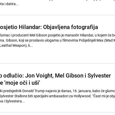
a i datira...
sjetio Hilandar: Objavljena fotografija
, glumac i producent Mel Gibson posjetio je manastir Hilandar, u kojem će bo
na. Gibson, koji se proslavio ulogama u filmovima Pobješnjeli Max (Mad 
Leathal Weapon), k...
 odlučio: Jon Voight, Mel Gibson i Sylvester
e 'moje oči i uši'
i predsjednik Donald Trump najavio je danas, 16. januara, kako će glumc
Sylvester Stallone biti specijalni ambasadori za Hollywood. "Čast mi je obj
 i Sylvestera...