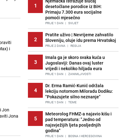
Njemačka istražuje slučaj
1
desetočlane porodice iz BiH:
Primaju 7.300 eura socijalne
pomoći mjesečno
PRIJE 1 DAN
|
SVIJET
Pratite uživo | Nevrijeme zahvatilo
2
Sloveniju, oluje idu prema Hrvatskoj
raviti
PRIJE 2 DANA
|
REGIJA
Max) i
Imala ga je skoro svaka kuća u
3
Jugoslaviji: Danas ovaj luster
vrijedi i nekoliko hiljada eura
PRIJE 1 DAN
|
ZANIMLJIVOSTI
Dr. Erma Ramić-Kunić održala
4
lekciju notornom Miloradu Dodiku:
"Pokazujete silno neznanje"
PRIJE 1 DAN
|
TEME
i Jon
Meteorolog FHMZ-a najavio kišu i
aviti Jona
5
pad temperatura: "Jedno od
najsvježijih ljeta posljednjih
godina"
PRIJE 1 DAN
|
BOSNA I HERCEGOVINA