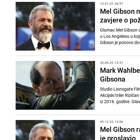
15.01.25. 06:57
Mel Gibson na
zavjere o po
Glumac Mel Gibson iz
u Los Angelesu u koj
Gibson je ponovo doš
30.06.24. 12:37
Mark Wahlberg
Gibsona
Studio Lionsgate Film
Akcijski triler Rizič
iz 2016. godine. Glav
09.12.23. 12:06
Mel Gibson r
je proslavio