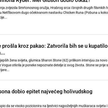
nja zvijezda Smrtonosnog oružja, Hrabrog srca i brojnih drugih filsmkih h
u u Netflixovom dugo očekivanom nastavku Chicken Runa (Pobuna u kokoš
ije...
prošla kroz pakao: Zatvorila bih se u kupatilo
...
jepših žena svijeta, glumica Sharon Stone (62) prilikom intervjuu za novo
ogue otkrila je poneke nepoznate detelje iz svog života. Stone se prije 
jere...
sona dobio epitet najvećeg holivudskog
io da se visoko pozicionira na ljestvici najpoželjnijih muškaraca svijeta i 