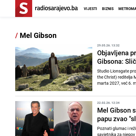
VIJESTI
BIZNIS
METROMA
/
Mel Gibson
29.05.26. 13:32
Objavljena pr
Gibsona: Sli
Studio Lionsgate pro
the Christ) reditelja 
marta 2027, već 6. ma
22.02.26. 12:34
Mel Gibson sn
papu zvao "s
Poznati glumac i re
savjetnika za njegov 