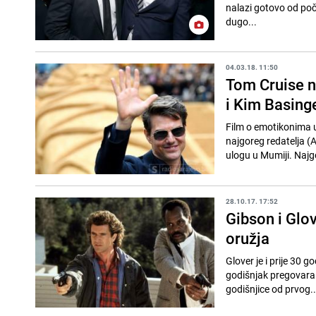
nalazi gotovo od početk
dugo...
04.03.18. 11:50
Tom Cruise 
i Kim Basing
Film o emotikonima u
najgoreg redatelja (
ulogu u Mumiji. Najg
28.10.17. 17:52
Gibson i Glo
oružja
Glover je i prije 30 g
godišnjak pregovara 
godišnjice od prvog..