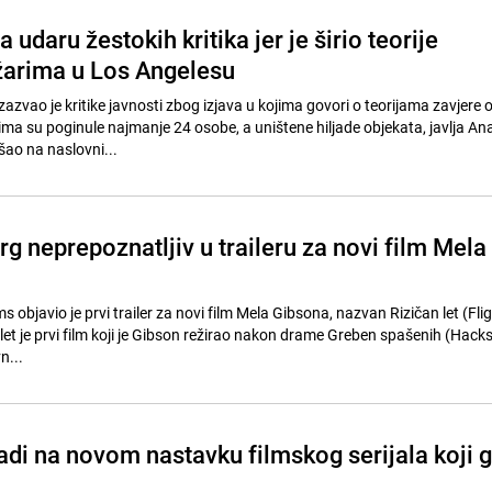
 udaru žestokih kritika jer je širio teorije
žarima u Los Angelesu
azvao je kritike javnosti zbog izjava u kojima govori o teorijama zavjere
ima su poginule najmanje 24 osobe, a uništene hiljade objekata, javlja An
ao na naslovni...
 neprepoznatljiv u traileru za novi film Mela
s objavio je prvi trailer za novi film Mela Gibsona, nazvan Rizičan let (Flig
an let je prvi film koji je Gibson režirao nakon drame Greben spašenih (Hac
n...
adi na novom nastavku filmskog serijala koji 