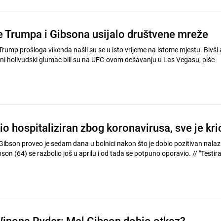
 Trumpa i Gibsona usijalo društvene mreže
Trump prošloga vikenda našli su se u isto vrijeme na istome mjestu. Bivši 
rni holivudski glumac bili su na UFC-ovom dešavanju u Las Vegasu, piše
o hospitaliziran zbog koronavirusa, sve je kri
ibson proveo je sedam dana u bolnici nakon što je dobio pozitivan nalaz
(64) se razbolio još u aprilu i od tada se potpuno oporavio. // "Testiran je
Winona Ryder: Mel Gibson dobio otkaz?