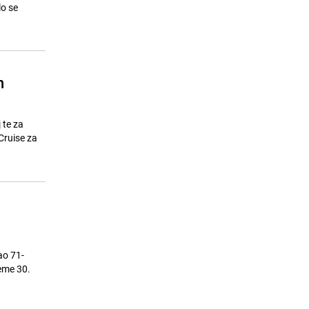
Prepisivao na testu pa završio na
sudu
25.07.26. 14:29
|
CRNA HRONIKA
n
 te za
Cruise za
kao 71-
eme 30.