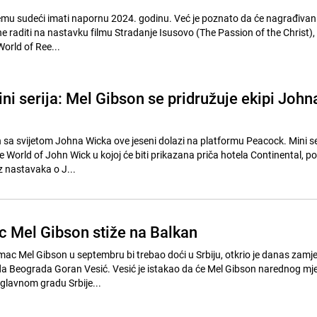
mu sudeći imati napornu 2024. godinu. Već je poznato da će nagrađivani
ine raditi na nastavku filmu Stradanje Isusovo (The Passion of the Christ)
World of Ree...
ni serija: Mel Gibson se pridružuje ekipi John
 sa svijetom Johna Wicka ove jeseni dolazi na platformu Peacock. Mini se
e World of John Wick u kojoj će biti prikazana priča hotela Continental, 
z nastavaka o J...
c Mel Gibson stiže na Balkan
umac Mel Gibson u septembru bi trebao doći u Srbiju, otkrio je danas zamj
a Beograda Goran Vesić. Vesić je istakao da će Mel Gibson narednog mj
 glavnom gradu Srbije...