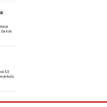
ia
ema je
Da li će
 sa 5,5
n je kuću