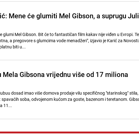
ić: Mene će glumiti Mel Gibson, a suprugu Jul
e glumi Mel Gibson. Bit će to fantastičan film kakav nije viđen u Evropi. T
tna, a pregovore s glumcima vode menadžeri", izjavio je Karić za Novosti. 
atnu biti u...
lu Mela Gibsona vrijednu više od 17 miliona
iubuu dosad imao više domova prodaje vilu specifičnog "starinskog" stila,
et spavaćih soba, odvojenom kućom za goste, bazenom i teretanom. Gibso
a 11...