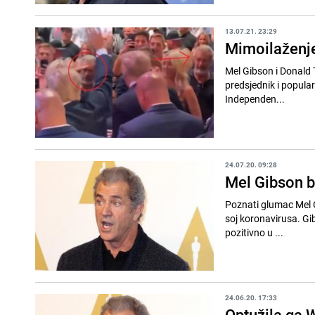
13.07.21. 23:29
Mimoilaženje
Mel Gibson i Donald 
predsjednik i popula
Independen...
24.07.20. 09:28
Mel Gibson bi
Poznati glumac Mel G
soj koronavirusa. Gibson 
pozitivno u ...
24.06.20. 17:33
Optužila ga 