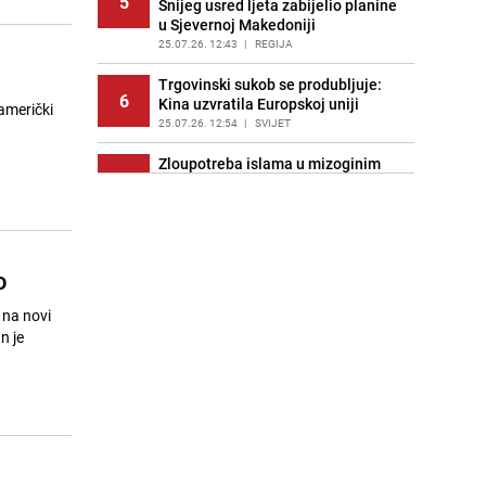
5
Snijeg usred ljeta zabijelio planine
u Sjevernoj Makedoniji
25.07.26. 12:43
|
REGIJA
Trgovinski sukob se produbljuje:
6
Kina uzvratila Europskoj uniji
američki
25.07.26. 12:54
|
SVIJET
Zloupotreba islama u mizoginim
7
ideologijama: Znate li šta su
Minceli?
25.07.26. 12:58
|
SVIJET
Zaigrajte besplatno ovog vikenda:
o
8
Vraća se legendarni Metal Gear
Solid
 na novi
25.07.26. 13:11
|
TECH
Zvanično: Nikola Vasilj predstavljen
9
u novom klubu
25.07.26. 13:12
|
NOGOMET
Festivalska premijera opere
10
'Rijenci': Kako Vagnerovo djelo
odražava savremene političke