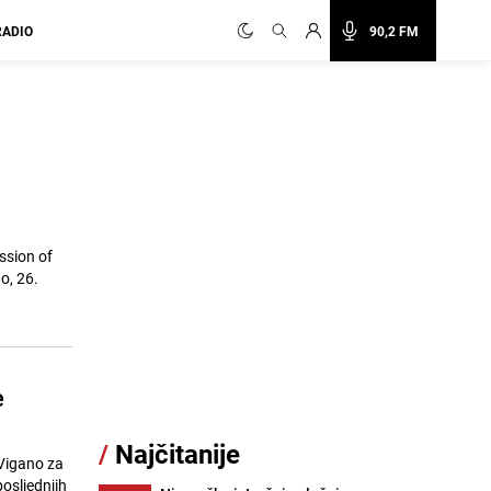
RADIO
90,2 FM
ssion of
no, 26.
e
/
Najčitanije
Vigano za
posljednjih