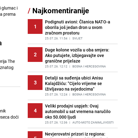
Gosti iz Njemačke napravili požar u
 glumac i
/
Najkomentiranije
11
apartmanu u Istri, vlasniku se
, a prema
smijali i pokazivali srednji prst
Podignuti avioni: Članica NATO-a
PRIJE 2 DANA
|
REGIJA
1
oborila još jedan dron u svom
zračnom prostoru
Jedan od najvećih gradova nije na
12
listi: Ovo su lokacije prvih Lidl
25.07.26. 11:54
|
SVIJET
a
prodavnica u BiH
Duge kolone vozila u oba smjera:
PRIJE OKO 18H
|
BOSNA I HERCEGOVINA
2
Ako putujete, izbjegavajte ove
granične prijelaze
rija The
Kako očistiti staklo od tuš-kabina:
13
Jednostavni savjeti za očuvanje
25.07.26. 12:12
|
BOSNA I HERCEGOVINA
poznatog
sjaja
Detalji sa suđenja ubici Anisu
PRIJE 1 DAN
|
ŽIVOT I STIL
3
Kalajdžiću: "Cijelo vrijeme se
iživljavao na svjedocima"
Očistite rernu bez hemikalija:
14
Poznata stručnjakinja dijeli savjete
25.07.26. 12:24
|
BOSNA I HERCEGOVINA
PRIJE 2 DANA
|
ŽIVOT I STIL
Veliki prodajni uspjeh: Ovaj
4
enik
automobil u sat vremena naručilo
Novi detalji istrage: Ruske službe
15
eseca doći
oko 50.000 ljudi
otkrile moguć uzrok tragedije bh.
planinara na Elbrusu
25.07.26. 12:36
|
AUTO-MOTO ZANIMLJIVOSTI
PRIJE 1 DAN
|
SVIJET
Nevjerovatni prizori iz regiona: