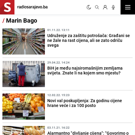
Otvor
/
Marin Bago
01.11.22. 13:11
Udruženje za zaštitu potrošača: Građani se
ne žale na rast cijena, ali se zato odriču
svega
29.04.22. 14:24
BiH je među najsiromašnijim zemljama
svijeta. Znate li na kojem smo mjestu?
12.02.22. 15:23
Novi val poskupljenja: Za godinu cijene
hrane veće i za 100 posto
03.11.21. 16:22
Alarmantno "divljanje cijena": "Govorimo o