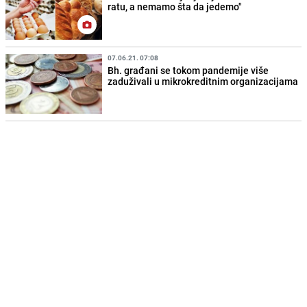
ratu, a nemamo šta da jedemo"
07.06.21. 07:08
Bh. građani se tokom pandemije više
zaduživali u mikrokreditnim organizacijama