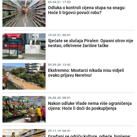
02.04.21. 17:53
Odluka o kontroli cijena stupa na snagu:
Hoće li trgovci povući robu?
10.03.21. 06:41
Sjećate se slučaja Piralen: Opasni otrov nije
nestao, otkrivene žarišne tačke
09.09.20. 13:42
Ekstremno: Mostarci nikada nisu vidjeli
ovako prljavu Neretvu!
26.06.20. 08:01
Nakon odluke Vlade nema više ograničenja
cijena: Hoće li doći do poskupljenja
29.11.19. 06:41
Građani se odriču kulture, odjeće, higijene: