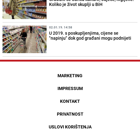
Koliko je život skuplji u BiH
02.01.19. 14:58
U 2019. s poskupljenjima, cijene se
"napinju" dok god građani mogu podnijeti
MARKETING
IMPRESSUM
KONTAKT
PRIVATNOST
USLOVI KORIŠTENJA