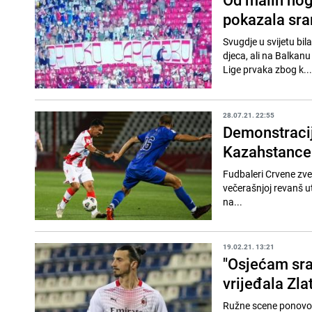
pokazala sra
Svugdje u svijetu bi
djeca, ali na Balkan
Lige prvaka zbog k...
28.07.21. 22:55
Demonstracij
Kazahstance
Fudbaleri Crvene zvez
večerašnjoj revanš ut
na...
19.02.21. 13:21
"Osjećam sra
vrijeđala Zla
Ružne scene ponovo s