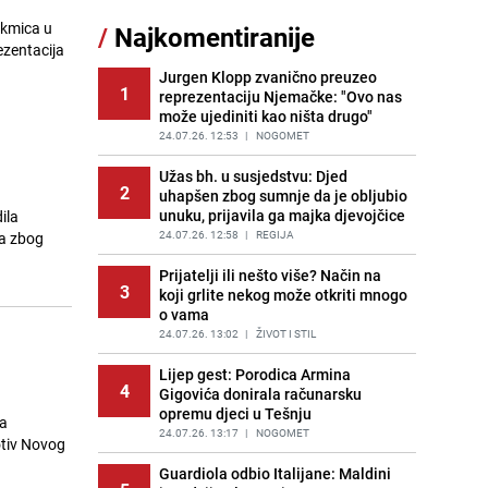
sankcionisao vozača iz Bosanskog
akmica u
/
Najkomentiranije
Novog
ezentacija
PRIJE 2 DANA
|
BOSNA I HERCEGOVINA
Jurgen Klopp zvanično preuzeo
1
reprezentaciju Njemačke: "Ovo nas
Kao iz slastičarne: Rolada od
12
može ujediniti kao ništa drugo"
čokolade i kokosa bez pečenja,
jednostavan desert bez imalo muke
24.07.26. 12:53
|
NOGOMET
PRIJE 2 DANA
|
RECEPTI
Užas bh. u susjedstvu: Djed
2
uhapšen zbog sumnje da je obljubio
Tajna savršenog makedonskog
13
unuku, prijavila ga majka djevojčice
ila
ajvara: Stari recept za kremast i
bogat okus
24.07.26. 12:58
|
REGIJA
ča zbog
PRIJE 2 DANA
|
RECEPTI
Prijatelji ili nešto više? Način na
3
koji grlite nekog može otkriti mnogo
Tuga potresla grad na Uni:
14
o vama
Preminula Lejla Muhić (39),
sugrađani u nevjerici
24.07.26. 13:02
|
ŽIVOT I STIL
PRIJE 2 DANA
|
BOSNA I HERCEGOVINA
Lijep gest: Porodica Armina
4
Gigovića donirala računarsku
Borba trajala satima: Pogledajte
15
opremu djeci u Tešnju
'grdosiju' od skoro tri metra koju su
ka
braća izvukla iz mora
24.07.26. 13:17
|
NOGOMET
otiv Novog
PRIJE 1 DAN
|
SVIJET
Guardiola odbio Italijane: Maldini