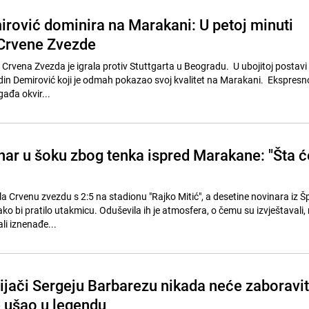
rović dominira na Marakani: U petoj minuti
Crvene Zvezde
 Crvena Zvezda je igrala protiv Stuttgarta u Beogradu. U ubojitoj postavi
n Demirović koji je odmah pokazao svoj kvalitet na Marakani. Ekspresno
ađa okvir...
nar u šoku zbog tenka ispred Marakane: "Šta ć
la Crvenu zvezdu s 2:5 na stadionu "Rajko Mitić", a desetine novinara iz Š
ko bi pratilo utakmicu. Oduševila ih je atmosfera, o čemu su izvještavali
li iznenađe...
ijači Sergeju Barbarezu nikada neće zaboravit
e ušao u legendu