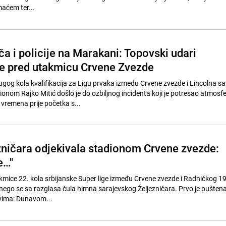
aćem ter...
a i policije na Marakani: Topovski udari
ije pred utakmicu Crvene Zvezde
gog kola kvalifikacija za Ligu prvaka između Crvene zvezde i Lincolna sa
ionom Rajko Mitić došlo je do ozbiljnog incidenta koji je potresao atmosf
vremena prije početka s...
ničara odjekivala stadionom Crvene zvezde:
e…"
ice 22. kola srbijanske Super lige između Crvene zvezde i Radničkog 192
 nego se sa razglasa čula himna sarajevskog Željezničara. Prvo je pušten
ovima: Dunavom...