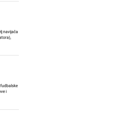
lj navijača
atora),
 fudbalske
ve i