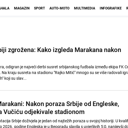
HALA
MAGAZIN
SPORT
AUTO-MOTO
MULTIMEDIA
INFOGRAFIKE
biji zgrožena: Kako izgleda Marakana nakon
ara, odigran je najveći derbi susret srbijanskog fudbala između ekipa FK 
 Na kraju susreta na stadionu "Rajko Mitić" mnogo su se više radovali igra
h" koji su slav...
Marakani: Nakon poraza Srbije od Engleske,
 Vučiću odjekivale stadionom
ija Srbije doživjela je jedan od najtežih poraza u svojoj historiji. U kval
 2026. godine Engleska je u Beogradu slavila s uvjerljivih 5:0, nanijevši