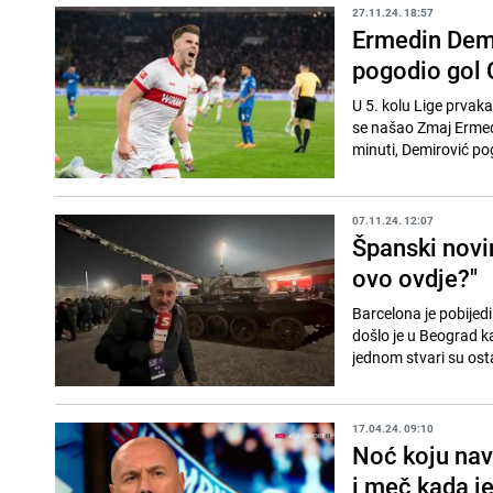
27.11.24. 18:57
Ermedin Demi
pogodio gol 
U 5. kolu Lige prvaka
se našao Zmaj Ermedi
minuti, Demirović pog
07.11.24. 12:07
Španski novi
ovo ovdje?"
Barcelona je pobijedi
došlo je u Beograd ka
jednom stvari su osta
17.04.24. 09:10
Noć koju nav
i meč kada j