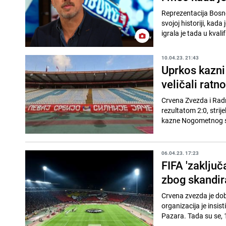
Reprezentacija Bosne
svojoj historiji, kad
igrala je tada u kvalif
10.04.23. 21:43
Uprkos kazni
veličali ratn
Crvena Zvezda i Radni
rezultatom 2:0, strije
kazne Nogometnog sa
06.04.23. 17:23
FIFA 'zaklju
zbog skandir
Crvena zvezda je dob
organizacija je insi
Pazara. Tada su se, 1