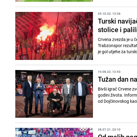
29.10.22. 13:36
Turski navija
stolice i palil
Crvena zvezda je u č
Trabzonspor rezultat
je gol utjehe za tursk
10.08.22. 12:43
Tužan dan na
Bivši igrač Crvene zv
godini života. Inform
od Dojčinovskog kao 
28.07.21. 23:10
Od malih nog