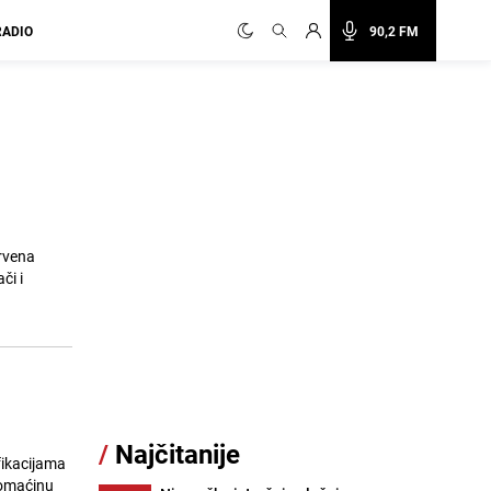
RADIO
90,2 FM
Crvena
či i
/
Najčitanije
ifikacijama
 domaćinu