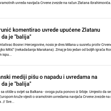
amotnih uvreda navijača Crvene zvezde na račun Zlatana Ibrahimovića. // Sve s
unić komentirao uvrede upućene Zlatanu
da je "balija"
ntativac Bosne i Hercegovine, nosio je dres Milana u susretu protiv Crve
ajko Mitić" (nekadašanja Marakana). Zmaj je bio jedan od boljih igrača R
n ispu...
anski mediji pišu o napadu i uvredama na
da je "balija"
a otišle u svijet sa Balkana - ovoga puta ponovo iz Srbije. Umjesto da se
 Europom kruže vijesti o sramotnim uvredama navijača Crvene zvezde na
Zlatana Ibrahimovića. // Sve...