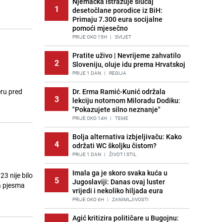
Njemačka istražuje slučaj
1
desetočlane porodice iz BiH:
Primaju 7.300 eura socijalne
pomoći mjesečno
PRIJE OKO 15H
|
SVIJET
Pratite uživo | Nevrijeme zahvatilo
2
Sloveniju, oluje idu prema Hrvatskoj
PRIJE 1 DAN
|
REGIJA
eru pred
Dr. Erma Ramić-Kunić održala
3
lekciju notornom Miloradu Dodiku:
"Pokazujete silno neznanje"
PRIJE OKO 14H
|
TEME
Bolja alternativa izbjeljivaču: Kako
4
održati WC školjku čistom?
PRIJE 1 DAN
|
ŽIVOT I STIL
Imala ga je skoro svaka kuća u
3 nije bilo
5
Jugoslaviji: Danas ovaj luster
a pjesma
vrijedi i nekoliko hiljada eura
PRIJE OKO 6H
|
ZANIMLJIVOSTI
Agić kritizira političare u Bugojnu: