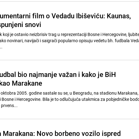
umentarni film o Vedadu Ibiševiću: Kaunas,
spunjeni snovi
 koji je ostavio neizbrisiv trag u reprezentaciji Bosne i Hercegovine, ljubite
ko novinari, navijači i saigrači popularno opisuju vedetu bh. fudbala Ved
..
udbal bio najmanje važan i kako je BiH
akao Marakane
 oktobra 2005. godine sastale su se, u Beogradu, na stadionu Marakana,
 i Bosne i Hercegovine. Bila je to odlučujuća utakmica za pobjedničke bodo
prvens...
 Marakana: Novo borbeno vozilo ispred