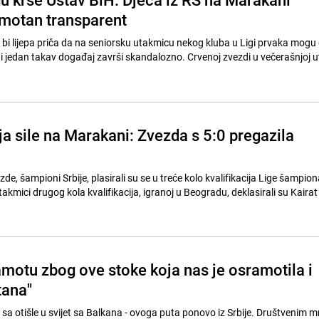
motan transparent
la bi lijepa priča da na seniorsku utakmicu nekog kluba u Ligi prvaka mog
u i jedan takav događaj završi skandalozno. Crvenoj zvezdi u večerašnjoj 
a sile na Marakani: Zvezda s 5:0 pregazila
de, šampioni Srbije, plasirali su se u treće kolo kvalifikacija Lige šampion
akmici drugog kola kvalifikacija, igranoj u Beogradu, deklasirali su Kairat 
motu zbog ove stoke koja nas je osramotila i
tana"
a otišle u svijet sa Balkana - ovoga puta ponovo iz Srbije. Društvenim 