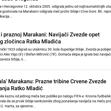
 i Hercegovine 12. oktobra 2005. odigrala jednu od najtraumatičnijih ut
a je gostovala na Marakani i odigrala meč protiv Srbije i Crne Gore. Bh. repr
ikacija...
 i praznoj Marakani: Navijači Zvezde opet
og zločinca Ratka Mladića
čki 1923 odigrali su utakmicu 30. kola Superlige Srbije. Zvezda je pobijed
lci Alex Vigo (6') i Stefan Mitrović (78'). Domaća ekipa je igrala bez navija
veza Srbija, n...
čala' Marakanu: Prazne tribine Crvene Zvezde
anja Ratko Mladić
ila kaznu od jednog meča bez publike po nalogu FIFA-e. Krovna fudbals
stirala da se prvak Srbije sankcioniše zbog ponašanja navijača na meču pr
2. marta, sa sjeverne...