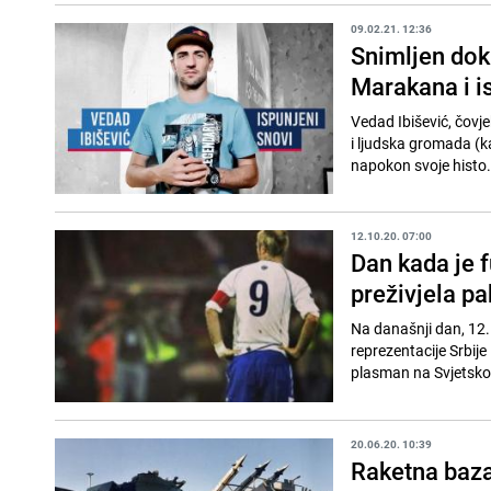
09.02.21. 12:36
Snimljen dok
Marakana i i
Vedad Ibišević, čovjek
i ljudska gromada (ka
napokon svoje histo.
12.10.20. 07:00
Dan kada je f
preživjela p
Na današnji dan, 12.
reprezentacije Srbije
plasman na Svjetsko 
20.06.20. 10:39
Raketna baza