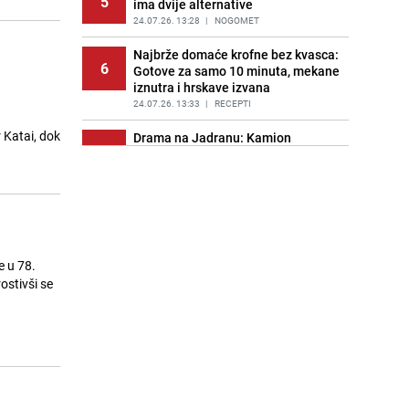
5
ima dvije alternative
24.07.26. 13:28
|
NOGOMET
Najbrže domaće krofne bez kvasca:
6
Gotove za samo 10 minuta, mekane
iznutra i hrskave izvana
24.07.26. 13:33
|
RECEPTI
 Katai, dok
Drama na Jadranu: Kamion
7
skliznuo u more, vozač uspio
iskočiti iz kabine, kupači se bacali u
vodu
24.07.26. 13:43
|
REGIJA
Savjeti za rezanje lavande: Ovako
8
ćete potaknuti bogatije cvjetanje
e u 78.
24.07.26. 13:49
|
ŽIVOT I STIL
ostivši se
SIPA o akciji "Borac": U pretresima
9
kod Misimovića oduzeta poslovna
dokumentacija i drugi predmeti
24.07.26. 13:52
|
CRNA HRONIKA
Parking u Sarajevu postaje skuplji:
10
KJKP "Rad" objavilo nove cijene,