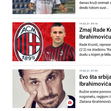
danas kruži snimak sr
desilo tokom susr...
19.02.21. 09:16
Zmaj Rade Kr
Ibrahimoviću 
Rade Krunić, repreze
(2:2) na stadionu "R
duelu u kojem je Mila
19.02.21. 07:44
Evo šta srbij
Ibrahimovića 
Ružne scene ponovo s
nogometu, regijom i