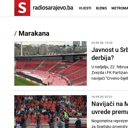
VIJESTI
BIZNIS
METROMA
/
Marakana
23.02.26. 13:32
Javnost u Sr
derbija?
U nedjelju, 22. febru
Zvezda i FK Partizan.
navijači "Crveno-bijeli
10.09.25. 07:21
Navijači na 
uvrede prema
Nogometna reprezentac
za Svjetsko prvenstvo