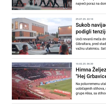
najveći poraz na dom
29.07.25. 22:10
Sukob navijač
podigli tenz
Uoči revanš meča dru
Gibraltara, pred stad
važnu utakmicu. Sat 
10.02.25. 06:30
Himna Željez
"Hej Grbavic
Na poluvremenu utakm
uobičajenih stihova,
grupe Alisa, sa stih