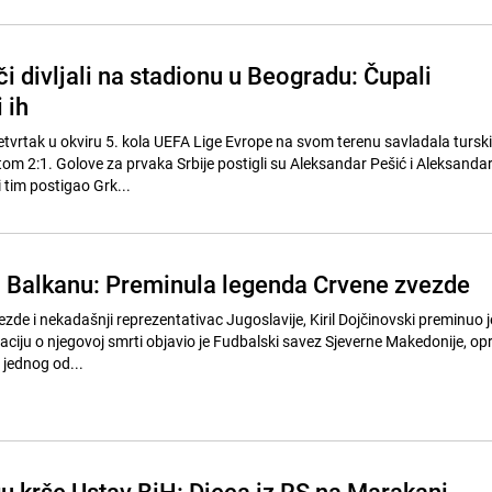
či divljali na stadionu u Beogradu: Čupali
i ih
etvrtak u okviru 5. kola UEFA Lige Evrope na svom terenu savladala turski
om 2:1. Golove za prvaka Srbije postigli su Aleksandar Pešić i Aleksandar
i tim postigao Grk...
 Balkanu: Preminula legenda Crvene zvezde
ezde i nekadašnji reprezentativac Jugoslavije, Kiril Dojčinovski preminuo j
aciju o njegovoj smrti objavio je Fudbalski savez Sjeverne Makedonije, opr
jednog od...
u krše Ustav BiH: Djeca iz RS na Marakani