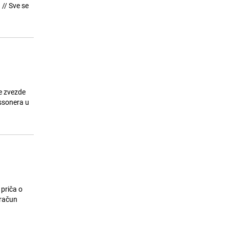
punjač dok je ležala u krevetu
e
24.07.26. 14:58
|
ZANIMLJIVOSTI
ne zvezde
ossonera u
 priča o
 račun