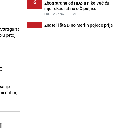
6
Zbog straha od HDZ-a niko Vučiću
nije rekao istinu o Čipuljiću
PRIJE 2 DANA
|
TEME
Znate li šta Dino Merlin pojede prije
 Stuttgarta
7
izlaska na scenu? Njegov ritual
 u petoj
iznenadio mnoge
PRIJE 2 DANA
|
SHOWBIZ
Pijana sjela za volan: Osiguranje
8
odbilo isplatu štete na vozilu koje je
slupala Anja Ljubojević
e
PRIJE 2 DANA
|
BOSNA I HERCEGOVINA
Stručnjaci upozoravaju: Izrael ulaže
9
milione kako bi utjecao na
panije
odgovore ChatGPT-a o Gazi
, međutim,
PRIJE OKO 17H
|
SVIJET
Akcija na Dobrinji: Specijalci MUP-a
10
KS opkolili zgradu
PRIJE 2 DANA
|
LOKALNE TEME
i
Nastavak provokacija: MUP RS
11
oduzeo zastavu s ljiljanima i