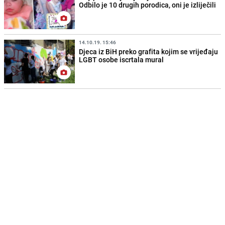
Odbilo je 10 drugih porodica, oni je izliječili
14.10.19. 15:46
Djeca iz BiH preko grafita kojim se vrijeđaju
LGBT osobe iscrtala mural