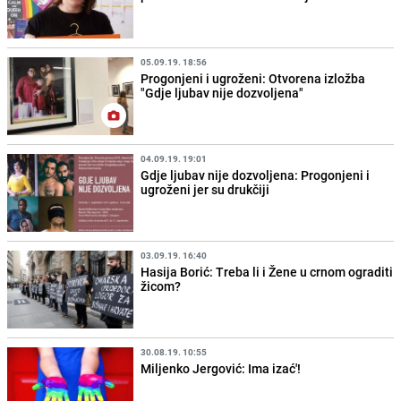
05.09.19. 18:56
Progonjeni i ugroženi: Otvorena izložba
"Gdje ljubav nije dozvoljena"
04.09.19. 19:01
Gdje ljubav nije dozvoljena: Progonjeni i
ugroženi jer su drukčiji
03.09.19. 16:40
Hasija Borić: Treba li i Žene u crnom ograditi
žicom?
30.08.19. 10:55
Miljenko Jergović: Ima izać'!