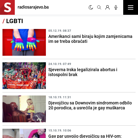
Otvor
/
LGBTI
05.12.19. 08:37
Amerikanci sami biraju kojim zamjenicama
im se treba obraćati
24.10.19. 07:49
Sjeverna Irska legalizirala abortus i
istospolni brak
18.10.19. 11:31
Djevojčicu sa Downovim sindromom odbilo
20 porodica, a usrećila je gay muškarca
15.10.19. 10:06
Gay par usvojio djevojčicu sa HIV-om: