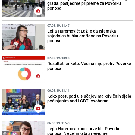
grada, posljednje pripreme za Povorku
ponosa
07.09.19. 18:47
Lejla Huremović: Laž je da Islamska
zajednica huška građane na Povorku
ponosu
07.09.19. 18:28
Rezultati ankete: Većina nije protiv Povorke
ponosa
06.09.19. 13:11
Kako postupati u slučajevima krivičnih djela
počinjenim nad LGBTI osobama
06.09.19. 11:40
Lejla Huremović uoči prve bh. Povorke
ponosa: Ne želimo biti nevidljivi!