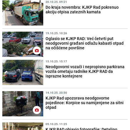
20.10.25. 09:21
Do kraja novembra: KJKP Rad pokrenuo
akciju otpisa zateznih kamata
19.10.25. 10:26
Oglasio se KJKP RAD: Već četvrti put
neodgovorni građani odlažu kabasti otpad
na očišćene površine
15.10.25. 15:17
Neodgovorni vozači i nepropisno parkirana
vozila ometaju radnike KJKP RAD da
isprazne kontejnere
14.10.25. 20:50
KJKP Rad upozorava neodgovorne
pojedince: Korpice su namijenjene za sitni
otpad
05.10.25. 11:25
KJKP RAD objavio fotografije: Detaljno