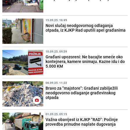
15.09.25. 16:49
Novi slučaj neodgovornog odlaganja
otpada, iz KJKP Rad uputili apel građanima
10.09.25. 09:59
Građani upozoreni: Ne bacajte smeće oko
kontejnera, kamere snimaju. Kazne idu i do
5.000 KM
06.09.25. 11:22
Bravo za "majstore": Građani zabilježili
neodgovorno odlaganje građevinskog
otpada
01.09.25. 09:19
Važna obavijest iz KJKP "RAD": Počinje
provedba prinudne naplate dugovanja