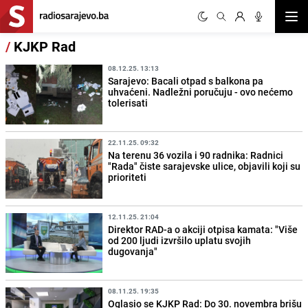
Otvor
/
KJKP Rad
08.12.25. 13:13
Sarajevo: Bacali otpad s balkona pa
uhvaćeni. Nadležni poručuju - ovo nećemo
tolerisati
22.11.25. 09:32
Na terenu 36 vozila i 90 radnika: Radnici
"Rada" čiste sarajevske ulice, objavili koji su
prioriteti
12.11.25. 21:04
Direktor RAD-a o akciji otpisa kamata: "Više
od 200 ljudi izvršilo uplatu svojih
dugovanja"
08.11.25. 19:35
Oglasio se KJKP Rad: Do 30. novembra brišu