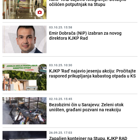
očišćen potputnjak na Stupu
03.10.25. 15:58
Emir Dobrača (NiP) izabran za novog
direktora KJKP Rad
03.10.25. 10:30
KJKP 'Rad' najavio jesenju akciju: Pročitajte
raspored prikupljanja kabastog otpada u KS
02.10.25. 15:45
Bezobzirni čin u Sarajevu: Zeleni otok
uništen, građani pozvani na reakciju
26.09.25. 17:03
Zapaljen kontejner na Stupu, KJKP RAD