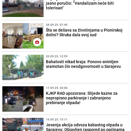
jasno poručio: "Vandalizam neće biti
tolerisan"
26.09.25. 07:40
Šta se dešava sa životinjama u Pionirskoj
dolini? Struka dala svoj sud
20.09.25. 12:59
Bahatosti nikad kraja: Ponovo snimljen
sramotan čin neodgovornosti u Sarajevu
17.09.25. 20:06
KJKP RAD upozorava: Slijede kazne za
nepropisno parkiranje i zabranjeno
prebiranje otpada!
16.09.25. 15:11
Jesenja akcija odvoza kabastog otpada u
Sarajevu: Objavljen raspored po općinama