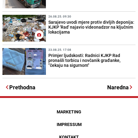
26.08.25. 09:30
Sarajevo uvodi mjere protiv divljih deponija:
KJKP 'Rad' najavio videonadzor na ključnim
lokacijama
23.08.25. 17:08
Primjer ljudskosti: Radnici KJKP Rad
pronašli torbicu i novčanik građanke,
"čekaju na sigurnom"
Prethodna
Naredna
MARKETING
IMPRESSUM
KONTAKT