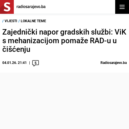
Otvor
/
VIJESTI
/
LOKALNE TEME
Zajednički napor gradskih službi: ViK
s mehanizacijom pomaže RAD-u u
čišćenju
04.01.26. 21:41
Radiosarajevo.ba
5