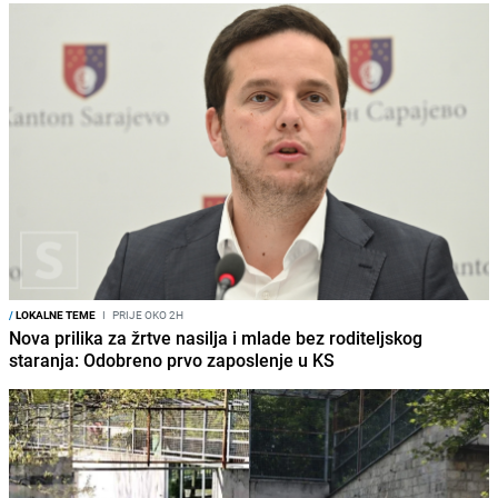
/
LOKALNE TEME
I
PRIJE OKO 2H
Nova prilika za žrtve nasilja i mlade bez roditeljskog
staranja: Odobreno prvo zaposlenje u KS