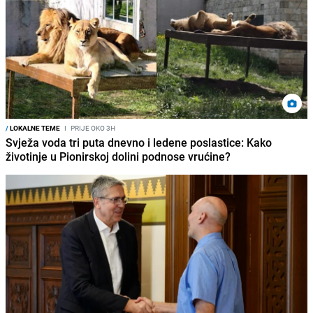
/
LOKALNE TEME
I
PRIJE OKO 3H
Svježa voda tri puta dnevno i ledene poslastice: Kako
životinje u Pionirskoj dolini podnose vrućine?