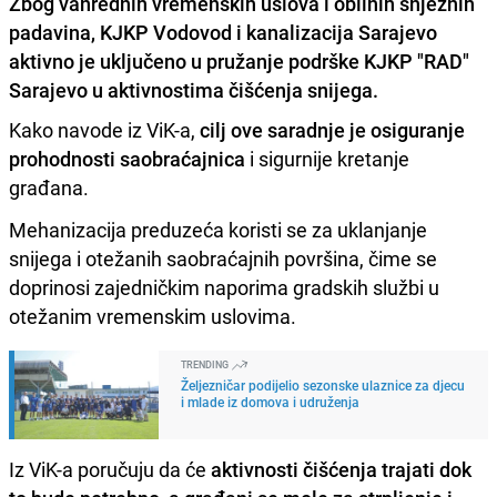
Zbog vanrednih vremenskih uslova i obilnih snježnih
padavina, KJKP Vodovod i kanalizacija Sarajevo
aktivno je uključeno u pružanje podrške KJKP "RAD"
Sarajevo u aktivnostima čišćenja snijega.
Kako navode iz ViK-a,
cilj ove saradnje je osiguranje
prohodnosti saobraćajnica
i sigurnije kretanje
građana.
Mehanizacija preduzeća koristi se za uklanjanje
snijega i otežanih saobraćajnih površina, čime se
doprinosi zajedničkim naporima gradskih službi u
otežanim vremenskim uslovima.
TRENDING
Željezničar podijelio sezonske ulaznice za djecu
i mlade iz domova i udruženja
Iz ViK-a poručuju da će
aktivnosti čišćenja trajati dok