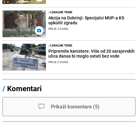
/
LOKALNE TEME
Akcija na Dobrinji: Specijalci MUP-a KS
opkolili zgradu
PRIJE 2 DANA
/
LOKALNE TEME
Pripremite kanistere: Više od 20 sarajevskih
ulica danas bi moglo ostati bez vode
PRIJE 2 DANA
/
Komentari
Prikaži komentare
(
5
)