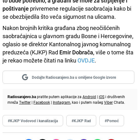
to bude potrebno, a građani se mole za strpljenje i
poštivanje
privremene regulacije saobraćaja kako bi
se obezbijedila što veća sigurnost na ulicama.
Nakon brojnih kritika građana zbog neočišćenih
saobraćajnica u glavnom gradu Bosne i Hercegovine,
oglasio se direktor Kantonalnog javnog komunalnog
preduzeća (KJKP) Rad
Emir Dobrača
, više o tome šta
je rekao možete čitati na linku
OVDJE
.
Dodajte Radiosarajevo.ba u omiljene Google izvore
Radiosarajevo.ba
pratite putem aplikacije za
Android
|
iOS
i društvenih
mreža
Twitter
|
Facebook
|
Instagram
, kao i putem našeg
Viber
Chata.
#KJKP Vodovod i kanalizacija
#KJKP Rad
#Pomoć