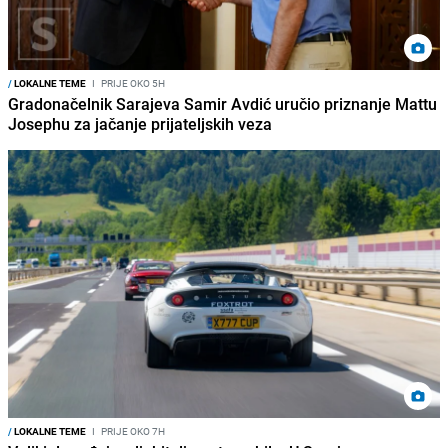
/
LOKALNE TEME
I
PRIJE OKO 5H
Gradonačelnik Sarajeva Samir Avdić uručio priznanje Mattu
Josephu za jačanje prijateljskih veza
/
LOKALNE TEME
I
PRIJE OKO 7H