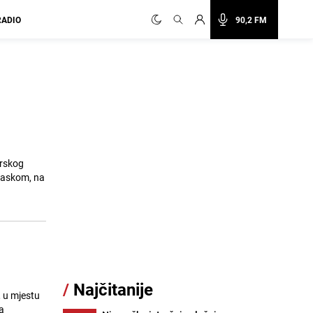
RADIO
90,2 FM
arskog
raskom, na
/
Najčitanije
, u mjestu
a