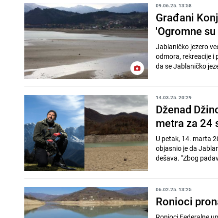
09.06.25. 13:58
Građani Konji
'Ogromne su 
Jablaničko jezero već
odmora, rekreacije i 
da se Jablaničko jeze
14.03.25. 20:29
Dženad Džino
metra za 24 s
U petak, 14. marta 2
objasnio je da Jablan
dešava. "Zbog padavi
06.02.25. 13:25
Ronioci pron
Ronioci Federalne upr