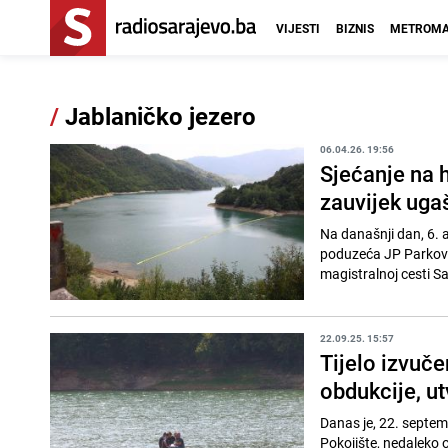
VIJESTI
BIZNIS
METROMA
/
Jablaničko jezero
06.04.26. 19:56
Sjećanje na 
zauvijek uga
Na današnji dan, 6. 
poduzeća JP Parkovi 
magistralnoj cesti Sa
22.09.25. 15:57
Tijelo izvuče
obdukcije, ut
Danas je, 22. septemb
Pokojište, nedaleko 