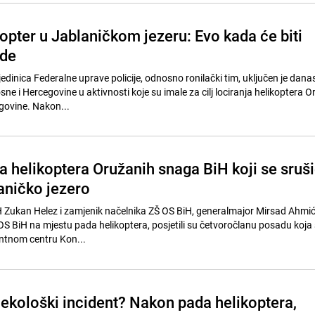
opter u Jablaničkom jezeru: Evo kada će biti
ode
 jedinica Federalne uprave policije, odnosno ronilački tim, uključen je dana
ne i Hercegovine u aktivnosti koje su imale za cilj lociranja helikoptera 
govine. Nakon...
a helikoptera Oružanih snaga BiH koji se sruš
aničko jezero
 Zukan Helez i zamjenik načelnika ZŠ OS BiH, generalmajor Mirsad Ahmi
OS BiH na mjestu pada helikoptera, posjetili su četvoročlanu posadu koja 
entnom centru Kon...
m ekološki incident? Nakon pada helikoptera,