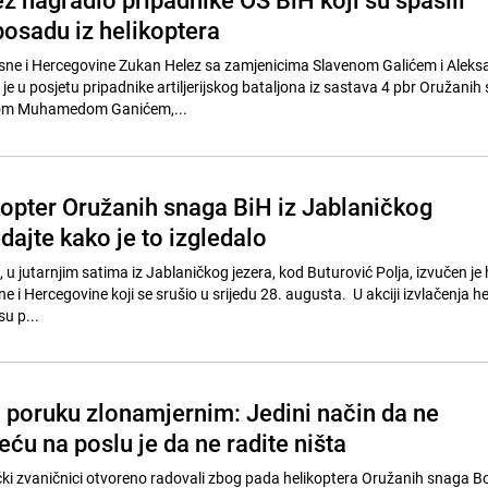
osadu iz helikoptera
sne i Hercegovine Zukan Helez sa zamjenicima Slavenom Galićem i Alek
e u posjetu pripadnike artiljerijskog bataljona iz sastava 4 pbr Oružanih
kom Muhamedom Ganićem,...
kopter Oružanih snaga BiH iz Jablaničkog
dajte kako je to izgledalo
 u jutarnjim satima iz Jablaničkog jezera, kod Buturović Polja, izvučen je 
i Hercegovine koji se srušio u srijedu 28. augusta. U akciji izvlačenja he
su p...
 poruku zlonamjernim: Jedini način da ne
eću na poslu je da ne radite ništa
tički zvaničnici otvoreno radovali zbog pada helikoptera Oružanih snaga Bo