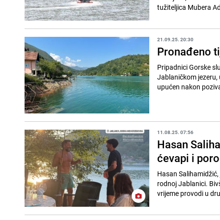
tužiteljica Mubera Ad
21.09.25. 20:30
Pronađeno ti
Pripadnici Gorske slu
Jablaničkom jezeru, u
upućen nakon poziva 
11.08.25. 07:56
Hasan Saliha
ćevapi i por
Hasan Salihamidžić, 
rodnoj Jablanici. Bi
vrijeme provodi u dru