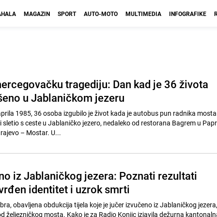
HALA
MAGAZIN
SPORT
AUTO-MOTO
MULTIMEDIA
INFOGRAFIKE
hercegovačku tragediju: Dan kad je 36 života
šeno u Jablaničkom jezeru
aprila 1985, 36 osoba izgubilo je život kada je autobus pun radnika most
sletio s ceste u Jablaničko jezero, nedaleko od restorana Bagrem u Pap
rajevo – Mostar. U...
no iz Jablaničkog jezera: Poznati rezultati
vrđen identitet i uzrok smrti
ra, obavljena obdukcija tijela koje je jučer izvučeno iz Jablaničkog jezera
od željezničkog mosta. Kako je za Radio Konjic izjavila dežurna kantonaln