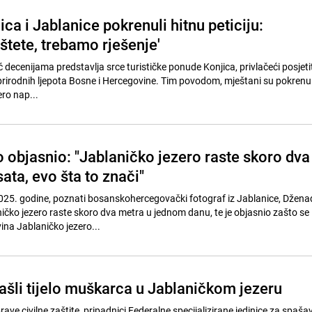
ca i Jablanice pokrenuli hitnu peticiju:
štete, trebamo rješenje'
 decenijama predstavlja srce turističke ponude Konjica, privlačeći posjetit
prirodnih ljepota Bosne i Hercegovine. Tim povodom, mještani su pokrenuli
ro nap...
 objasnio: "Jablaničko jezero raste skoro dva
ata, evo šta to znači"
025. godine, poznati bosanskohercegovački fotograf iz Jablanice, Džena
ičko jezero raste skoro dva metra u jednom danu, te je objasnio zašto se 
na Jablaničko jezero...
ašli tijelo muškarca u Jablaničkom jezeru
ave civilne zaštite, pripadnici Federalne specijalizirane jedinice za spaš