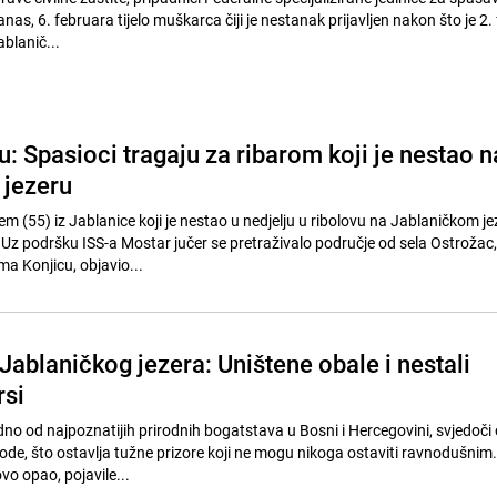
as, 6. februara tijelo muškarca čiji je nestanak prijavljen nakon što je 2.
ablanič...
: Spasioci tragaju za ribarom koji je nestao n
 jezeru
 (55) iz Jablanice koji je nestao u nedjelju u ribolovu na Jablaničkom je
 Uz podršku ISS-a Mostar jučer se pretraživalo područje od sela Ostrožac, 
a Konjicu, objavio...
 Jablaničkog jezera: Uništene obale i nestali
rsi
dno od najpoznatijih prirodnih bogatstava u Bosni i Hercegovini, svjedoči 
de, što ostavlja tužne prizore koji ne mogu nikoga ostaviti ravnodušnim
vo opao, pojavile...