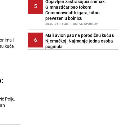
Objavljen zastrašujući snimak:
5
Gimnastičar pao tokom
Commonwealth igara, hitno
prevezen u bolnicu
25.07.26. 16:45
|
OSTALI SPORTOVI
Mali avion pao na porodičnu kuću u
6
onima i
Njemačkoj: Najmanje jedna osoba
su kuće,
poginula
25.07.26. 16:49
|
SVIJET
Hrvatska: Državljanka Španije
7
pokušala prenijeti gotovo 15
kilograma marihuane
o:
25.07.26. 17:04
|
REGIJA
BH Meteo upozorava: Prije velikog
8
toplotnog talasa stiže nevrijeme,
ić Polje,
ove regije su na udaru
nan
25.07.26. 17:06
|
BOSNA I HERCEGOVINA
Na ruci nosi zanimljiv detalj: Tarik
9
Muharemović odradio prvi trening u
Leedsu
25.07.26. 17:23
|
NOGOMET