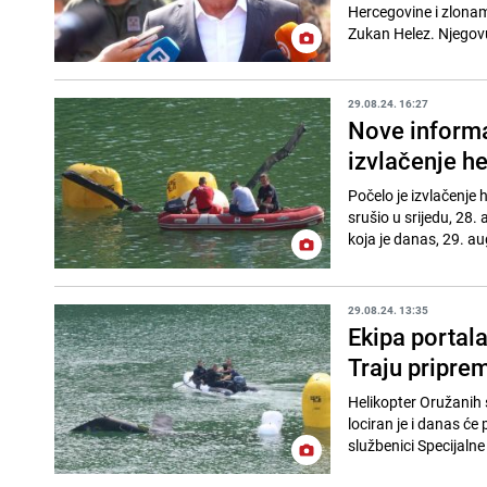
Hercegovine i zlonam
Zukan Helez. Njegov
29.08.24. 16:27
Nove informa
izvlačenje he
Počelo je izvlačenje
srušio u srijedu, 28.
koja je danas, 29. au
29.08.24. 13:35
Ekipa portal
Traju pripre
Helikopter Oružanih s
lociran je i danas će
službenici Specijalne p