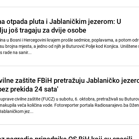
na otpada pluta i Jablaničkim jezerom: U
ju još tragaju za dvije osobe
na u Bosni i Hercegovini krajem prošle sedmice, poplavama, a potom odr
u brojna mjesta, a jedno od njih je Buturović Polje kod Konjica. Uništene 
s rade na sanir...
vilne zaštite FBiH pretražuju Jablaničko jezer
ez prekida 24 sata'
uprave civilne zaštite (FUCZ) u subotu, 6. oktobra, pretraživali su Buturov
e nakupila veća količina vode. Fotoreporter portala Radiosarajevo.ba Dže
 Jablaničkom jez...
z nagradio pripadnike OS BiH koji su spasili