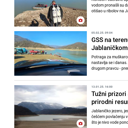
vodom pronašli su dan
otišao u ribolov na J
05.02.25. 09:04
GSS na terenu
Jablaničkom
Potraga za muškarcem
nastavlja se i danas.
drugom pravcu - prem
13.01.25. 16:00
Tužni prizori
prirodni resu
Jablaničko jezero, je
češćem povlačenju vo
što je nivo vode pono