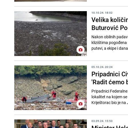
10.10.24. 18:02
Velika količi
Buturović Pol
Nakon obilnih padavi
klizištima pogođena s
putevi, a ekipe i dana
05.10.24. 20:24
Pripadnici Ci
'Radit ćemo b
Pripadnici Federalne 
lokalitet na kojem s
Kriještorac bio je na
03.09.24. 15:53
Ministar Hele