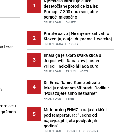
Njemačka istražuje slučaj
1
desetočlane porodice iz BiH:
Primaju 7.300 eura socijalne
pomoći mjesečno
PRIJE 1 DAN
|
SVIJET
Pratite uživo | Nevrijeme zahvatilo
2
Sloveniju, oluje idu prema Hrvatskoj
PRIJE 2 DANA
|
REGIJA
na teren
Imala ga je skoro svaka kuća u
3
Jugoslaviji: Danas ovaj luster
vrijedi i nekoliko hiljada eura
PRIJE 1 DAN
|
ZANIMLJIVOSTI
Dr. Erma Ramić-Kunić održala
,
4
lekciju notornom Miloradu Dodiku:
"Pokazujete silno neznanje"
PRIJE 1 DAN
|
TEME
mara se u
Meteorolog FHMZ-a najavio kišu i
angažman,
5
pad temperatura: "Jedno od
najsvježijih ljeta posljednjih
godina"
PRIJE 1 DAN
|
BOSNA I HERCEGOVINA