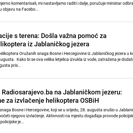
jerno komentarisali, mi nastavljamo raditi i dalje, poručuje ministar odbr
u objavu na Facebo...
cije s terena: Došla važna pomoć za
likoptera iz Jablaničkog jezera
 helikoptera Oružanih snaga Bosne i Hercegovine iz Jablaničkog jezera u k
 augusta. Kako bi se ova velika letjelica izvukla iz vode, zatražena je dod
gusta pris...
a Radiosarajevo.ba na Jablaničkom jezeru:
me za izvlačenje helikoptera OSBiH
naga Bosne i Hercegovine, koji se u srijedu, 28. augusta srušio u Jablani
 početi njegovo izvlačenje. Aktivnosti na mjestu događaja provode policijsk
olicijske je...