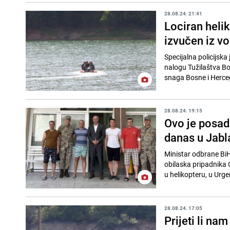
28.08.24. 21:41
Lociran helik
izvučen iz v
Specijalna policijska
nalogu Tužilaštva Bos
snaga Bosne i Herce
28.08.24. 19:15
Ovo je posad
danas u Jabl
Ministar odbrane BiH
obilaska pripadnika 
u helikopteru, u Urg
28.08.24. 17:05
Prijeti li na