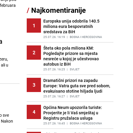
Kako očistiti staklo od tuš-kabina:
 februara
/
Najkomentiranije
11
Jednostavni savjeti za očuvanje
sjaja
Europska unija odobrila 140.5
PRIJE 1 DAN
|
ŽIVOT I STIL
1
miliona eura bespovratnih
sredstava za BiH
Gosti iz Njemačke napravili požar u
12
apartmanu u Istri, vlasniku se
25.07.26. 16:19
|
BOSNA I HERCEGOVINA
a
smijali i pokazivali srednji prst
Šteta oko pola miliona KM:
PRIJE 2 DANA
|
REGIJA
2
Pogledajte prizore sa mjesta
nesreće u kojoj je učestvovao
zeru,
Očistite rernu bez hemikalija:
13
autobus iz BiH
Poznata stručnjakinja dijeli savjete
ali u
25.07.26. 16:25
|
SVIJET
PRIJE 2 DANA
|
ŽIVOT I STIL
Dramatični prizori na zapadu
Novi detalji istrage: Ruske službe
3
14
Europe: Vatra guta sve pred sobom,
otkrile moguć uzrok tragedije bh.
evakuisano stotine hiljada ljudi
planinara na Elbrusu
25.07.26. 16:27
|
SVIJET
PRIJE 2 DANA
|
SVIJET
Općina Neum upozorila turiste:
Užas u bh. susjedstvu, mladići
4
15
Provjerite je li Vaš smještaj u
bludničili nad maloljetnicom i sve
o sve
Registru pružalaca usluga
snimali: "Stari te gleda u lajvu"
. Nakon
25.07.26. 16:45
|
BOSNA I HERCEGOVINA
PRIJE 1 DAN
|
REGIJA