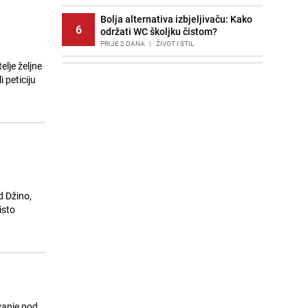
Bolja alternativa izbjeljivaču: Kako
6
održati WC školjku čistom?
PRIJE 2 DANA
|
ŽIVOT I STIL
elje željne
Potresna poruka imama nakon
7
 peticiju
smrti Aldine Ljubunčić: "Dunjaluk
ne vrijedi ni koliko krilo komarca"
PRIJE OKO 18H
|
BOSNA I HERCEGOVINA
Cijela regija čeka njegovu
8
progonozu: Poznati meteorolog
najavljuje veću promjenu vremena
PRIJE 1 DAN
|
REGIJA
Stručnjaci upozoravaju: Izrael ulaže
d Džino,
9
milione kako bi utjecao na
isto
odgovore ChatGPT-a o Gazi
PRIJE 1 DAN
|
SVIJET
Jedan od najvećih gradova nije na
10
listi: Ovo su lokacije prvih Lidl
prodavnica u BiH
PRIJE OKO 22H
|
BOSNA I HERCEGOVINA
avanje pod