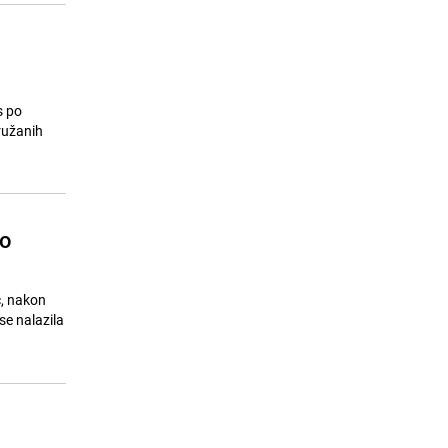
s po
Oružanih
io
ć, nakon
se nalazila