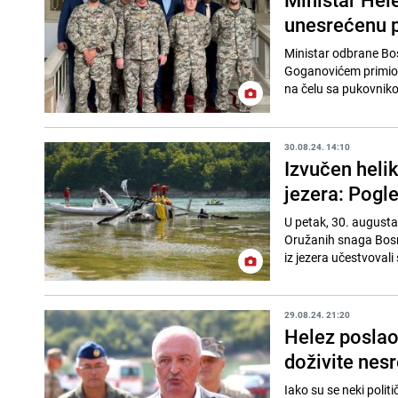
unesrećenu p
Ministar odbrane Bo
Goganovićem primio j
na čelu sa pukovni
30.08.24. 14:10
Izvučen heli
jezera: Pogle
U petak, 30. augusta,
Oružanih snaga Bosne 
iz jezera učestvovali 
29.08.24. 21:20
Helez poslao
doživite nesr
Iako su se neki poli