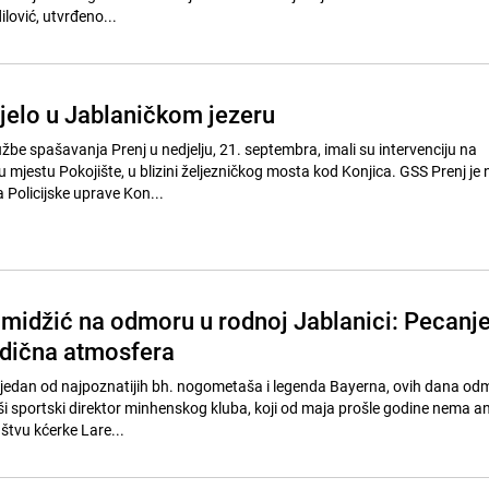
ilović, utvrđeno...
jelo u Jablaničkom jezeru
žbe spašavanja Prenj u nedjelju, 21. septembra, imali su intervenciju na
 mjestu Pokojište, u blizini željezničkog mosta kod Konjica. GSS Prenj je 
Policijske uprave Kon...
midžić na odmoru u rodnoj Jablanici: Pecanje
odična atmosfera
jedan od najpoznatijih bh. nogometaša i legenda Bayerna, ovih dana od
vši sportski direktor minhenskog kluba, koji od maja prošle godine nema 
štvu kćerke Lare...