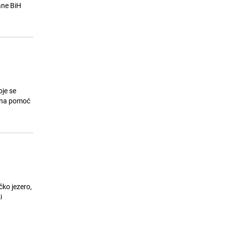
ane BiH
Kupujete li u Lidlu? Od sada ćete
15
moći plaćati na potpuno drugačiji
način
25.07.26. 18:09
|
SVIJET
oje se
atna pomoć
čko jezero,
i