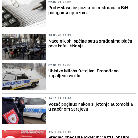
22.02.21. 20:32
Protiv vlasnice poznatog restorana u BiH
podignuta optužnica
10.05.20. 11:12
Načelnik bh. općine sutra građanima plaća
prve kafe i šišanja
02.01.19. 17:06
Ubistvo Miloša Ostojića: Pronađeno
zapaljeno vozilo
10.12.18. 13:46
Vozač poginuo nakon slijetanja automobila
u Istočnom Sarajevu
15.11.18. 11:19
Pregled obećanja lokalnih vlasti u opštini