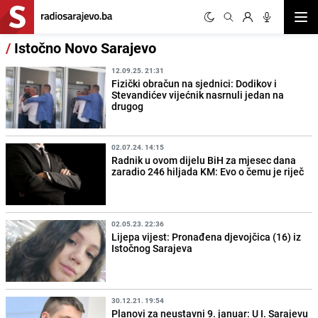
Otvor
/
Istočno Novo Sarajevo
12.09.25. 21:31
Fizički obračun na sjednici: Dodikov i
Stevandićev vijećnik nasrnuli jedan na
drugog
02.07.24. 14:15
Radnik u ovom dijelu BiH za mjesec dana
zaradio 246 hiljada KM: Evo o čemu je riječ
02.05.23. 22:36
Lijepa vijest: Pronađena djevojčica (16) iz
Istočnog Sarajeva
30.12.21. 19:54
Planovi za neustavni 9. januar: U I. Sarajevu