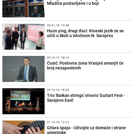
Mladića postavljene i u boji
26.01.18. 14:48
Huān yíng, dragi đaci: Kineski jezik će se
učiti u školi u Istočnom N. Sarajevu
05.10.17. 18:13
Ćosić: Poslovna zona Vranješ smanjit će
broj nezaposlenih
29.10.16. 18:39
Trio 'Balkan strings' otvorio 'Guitart Fest -
Sarajevo East'
21.10.16. 12:13
Gitara spaja - Uživajte uz domaće i strane
umjetnike