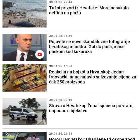
30.01.25. 22:44
Tužni prizori iz Hrvatske: More nasukalo
delfina na plažu
30.01.25. 16:59
Pojavile se nove skandalozne fotografije
hrvatskog ministra: Gol do pasa, maše
puškom kod kukuruza
30.01.25. 16:58
Reakcija na bojkot u Hrvatskoj: Jedan
trgovački lanac najavio snižavanje cijena za
čak 250 proizvoda
30.01.25. 09:16
Strava u Hrvatskoj: Žena isječena po vratu,
napadač u bjekstvu
29.01.25. 21:51
Horor u Hrvatskoj: Uhapšene tri osobe zbog