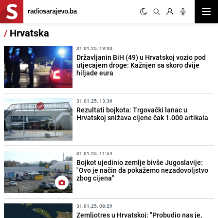
Otvor
/
Hrvatska
31.01.25. 19:00
Državljanin BiH (49) u Hrvatskoj vozio pod
utjecajem droge: Kažnjen sa skoro dvije
hiljade eura
31.01.25. 13:36
Rezultati bojkota: Trgovački lanac u
Hrvatskoj snižava cijene čak 1.000 artikala
31.01.25. 11:54
Bojkot ujedinio zemlje bivše Jugoslavije:
"Ovo je način da pokažemo nezadovoljstvo
zbog cijena"
31.01.25. 08:29
Zemljotres u Hrvatskoj: "Probudio nas je,