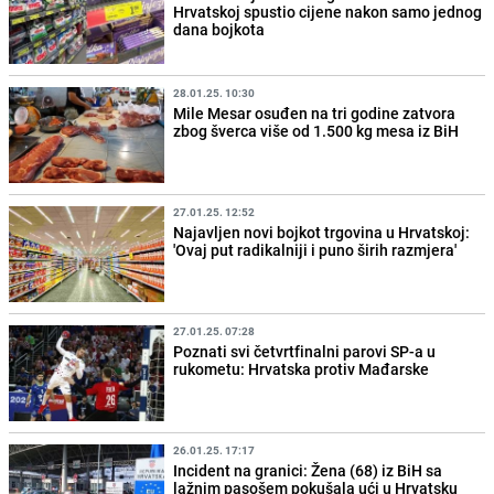
Hrvatskoj spustio cijene nakon samo jednog
dana bojkota
28.01.25. 10:30
Mile Mesar osuđen na tri godine zatvora
zbog šverca više od 1.500 kg mesa iz BiH
27.01.25. 12:52
Najavljen novi bojkot trgovina u Hrvatskoj:
'Ovaj put radikalniji i puno širih razmjera'
27.01.25. 07:28
Poznati svi četvrtfinalni parovi SP-a u
rukometu: Hrvatska protiv Mađarske
26.01.25. 17:17
Incident na granici: Žena (68) iz BiH sa
lažnim pasošem pokušala ući u Hrvatsku