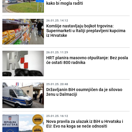
kako bi mogla raditi
26.01.25. 14:12
Komšije nastavljaju bojkot trgovina:
Supermarketi u Italiji preplavljeni kupcima
iz Hrvatske
26.01.25. 11:29
HRT planira masovno otpuštanje: Bez posla
će ostati 800 radnika
25.01.25. 20:48
Državljanin BiH osumnjičen da je silovao
ženu u Dalmaciji
25.01.25. 16:12
Nova pravila za ulazak iz BiH u Hrvatsku i
EU: Evo na koga se neće odnositi