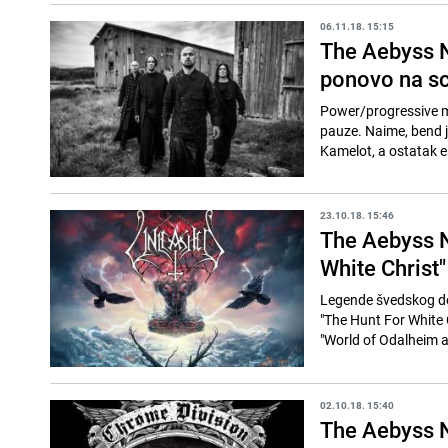
06.11.18. 15:15
The Aebyss N
ponovo na s
Power/progressive m
pauze. Naime, bend 
Kamelot, a ostatak ek
23.10.18. 15:46
The Aebyss N
White Christ"
Legende švedskog dea
"The Hunt For White 
"World of Odalheim a
02.10.18. 15:40
The Aebyss N