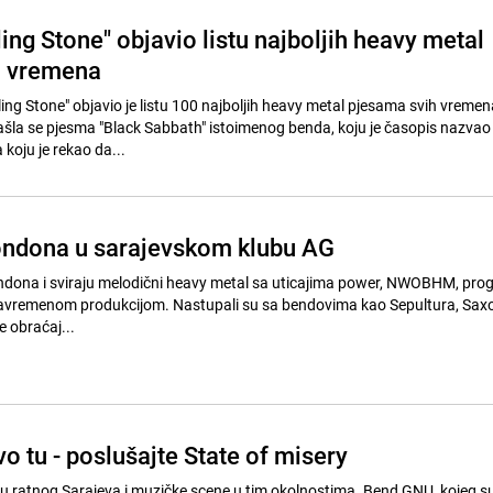
ing Stone" objavio listu najboljih heavy metal
h vremena
ing Stone" objavio je listu 100 najboljih heavy metal pjesama svih vremen
ašla se pjesma "Black Sabbath" istoimenog benda, koju je časopis nazvao
 koju je rekao da...
Londona u sarajevskom klubu AG
ondona i sviraju melodični heavy metal sa uticajima power, NWOBHM, pro
 savremenom produkcijom. Nastupali su sa bendovima kao Sepultura, Saxo
se obraćaj...
 tu - poslušajte State of misery
u ratnog Sarajeva i muzičke scene u tim okolnostima. Bend GNU, kojeg su