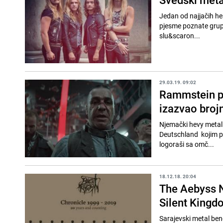
Jedan od najjačih he
pjesme poznate grupe 
slu&scaron...
29.03.19. 09:02
Rammstein pod
izazvao broj
Njemački hevy metal 
Deutschland kojim pr
logoraši sa omč...
18.12.18. 20:04
The Aebyss N
Silent Kingd
Sarajevski metal ben