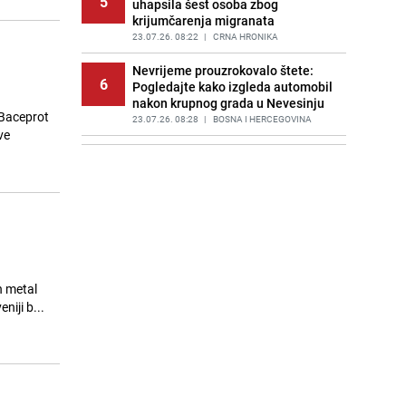
5
uhapsila šest osoba zbog
krijumčarenja migranata
23.07.26. 08:22
|
CRNA HRONIKA
Nevrijeme prouzrokovalo štete:
6
Pogledajte kako izgleda automobil
nakon krupnog grada u Nevesinju
 Baceprot
23.07.26. 08:28
|
BOSNA I HERCEGOVINA
ve
Preokret stiže već večeras: Poslije
7
sunca Bosnu i Hercegovinu
zahvataju pljuskovi i grmljavina
23.07.26. 08:30
|
BOSNA I HERCEGOVINA
Sarajlije, pripremite se: Preko 30
8
ulica danas ostaje bez vode
23.07.26. 08:30
|
LOKALNE TEME
h metal
Noć dronova nad Rusijom:
niji b...
9
Ukrajinski napadi izazvali požare u
rafineriji i skladištima
23.07.26. 08:33
|
SVIJET
Izraelske tajne službe otkrile šta se
10
događa u najtajnijem kompleksu u