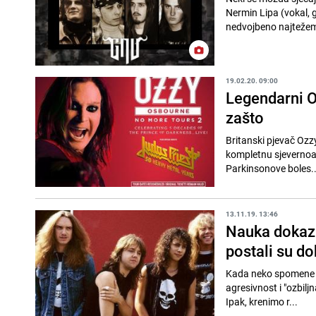
Nermin Lipa (vokal, g
nedvojbeno najtežem
19.02.20. 09:00
Legendarni O
zašto
Britanski pjevač Ozz
kompletnu sjevernoam
Parkinsonove boles..
13.11.19. 13:46
Nauka dokaza
postali su dob
Kada neko spomene he
agresivnost i "ozbiljn
Ipak, krenimo r...