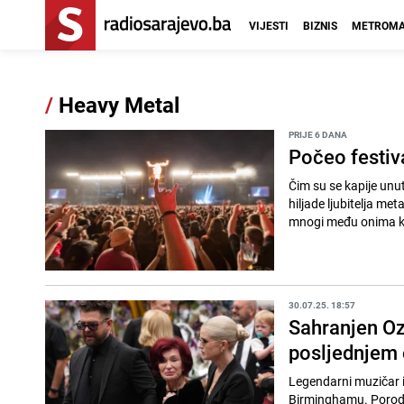
VIJESTI
BIZNIS
METROMA
/
Heavy Metal
PRIJE 6 DANA
Počeo festiv
Čim su se kapije unut
hiljade ljubitelja me
mnogi među onima ko
30.07.25. 18:57
Sahranjen Oz
posljednjem 
Legendarni muzičar i
Birminghamu. Porodic