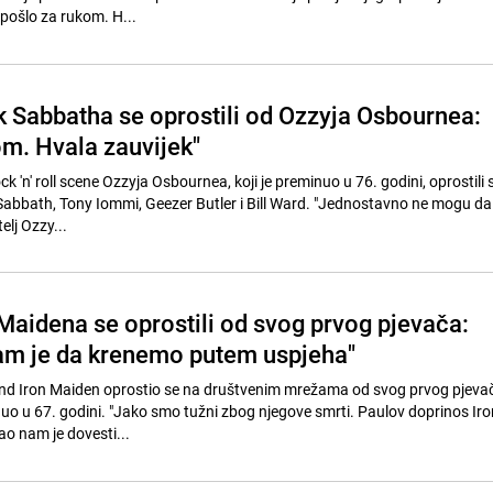
je pošlo za rukom. H...
k Sabbatha se oprostili od Ozzyja Osbournea:
m. Hvala zauvijek"
k 'n' roll scene Ozzyja Osbournea, koji je preminuo u 76. godini, oprostili s
Sabbath, Tony Iommi, Geezer Butler i Bill Ward. "Jednostavno ne mogu da
elj Ozzy...
 Maidena se oprostili od svog prvog pjevača:
m je da krenemo putem uspjeha"
nd Iron Maiden oprostio se na društvenim mrežama od svog prvog pjeva
inuo u 67. godini. "Jako smo tužni zbog njegove smrti. Paulov doprinos I
ao nam je dovesti...