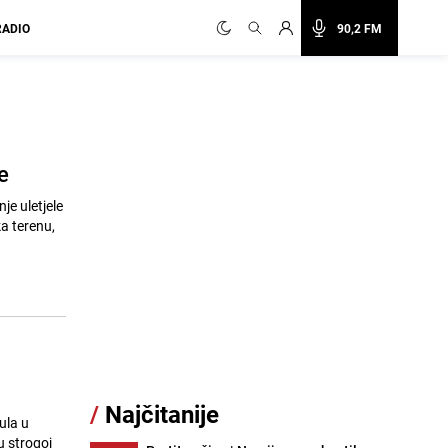
RADIO
90,2 FM
e
je uletjele
ka terenu,
/
Najčitanije
ula u
u strogoj