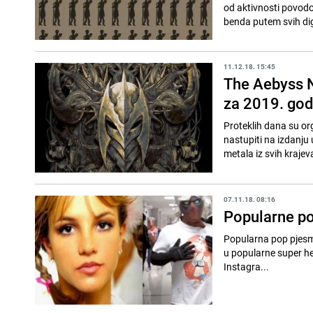
od aktivnosti povodo
benda putem svih dig
11.12.18. 15:45
The Aebyss N
za 2019. god
Proteklih dana su org
nastupiti na izdanju 
metala iz svih krajeva
07.11.18. 08:16
Popularne po
Popularna pop pjesma
u popularne super heroje.
Instagra...