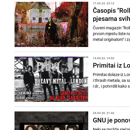
17.03.23. 23:12
Časopis "Roll
pjesama svi
Čuveni magazin "Roll
prvom mjestu liste n
metal originalom" i za
14.04.22. 14:52
Primitai iz 
Primitai dolaze iz L
i thrash metala, sa
i dr., i potvrdili kako 
24.03.20. 21:42
GNU je ponovo
Neki se možda sjećaj