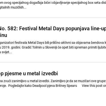
m ovog specijalnog događaja biće i objavljivanje specijalnog box seta dis
italnih muzičkih...
o. 582: Festival Metal Days popunjava line-u
inu
anizatori festivala Metal Days bili prilično aktivni sa objavama bendova k
u 2019. godini. Gradić Tolmin u Sloveniji će opet biti spreman primiti ljubit
 svijet...
p pjesme u metal izvedbi
 zvuči zanimljivo u metal izvedbi. Zanimljivo je da se muzičari ove grupe
 Pogledajte kako Deadpool pjeva Britney Spears View this post on