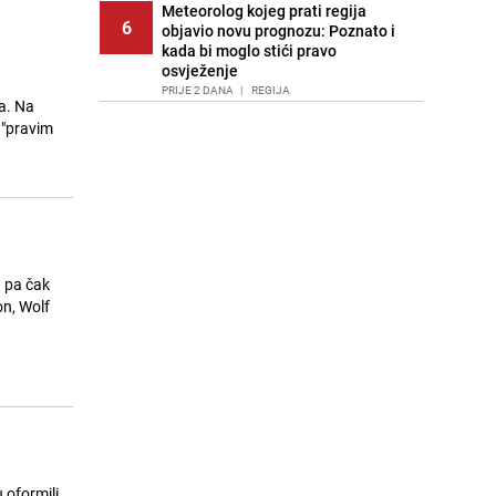
Meteorolog kojeg prati regija
6
objavio novu prognozu: Poznato i
kada bi moglo stići pravo
osvježenje
PRIJE 2 DANA
|
REGIJA
a. Na
 "pravim
Tuga nakon nesreće kod Neuma:
7
Supruga poginulog motocikliste
oglasila se emotivnom objavom
PRIJE 1 DAN
|
BOSNA I HERCEGOVINA
Lice Sarajeva koje ne smijemo
8
ignorisati: Ispod mosta pronađen
improvizovani dom
g pa čak
PRIJE 2 DANA
|
LOKALNE TEME
n, Wolf
Ubistvo u Sarajevu, uhapšen 47-
9
godišnjak
PRIJE 2 DANA
|
CRNA HRONIKA
Agić kritizira političare u Bugojnu:
10
Zbog straha od HDZ-a niko Vučiću
nije rekao istinu o Čipuljiću
PRIJE OKO 20H
|
TEME
 oformili