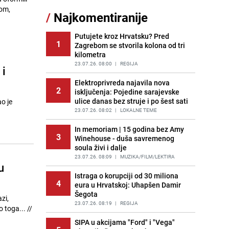
Akcija na Dobrinji: Specijalci MUP-a
tom,
/
Najkomentiranije
11
KS opkolili zgradu
PRIJE 1 DAN
|
LOKALNE TEME
Putujete kroz Hrvatsku? Pred
1
Zagrebom se stvorila kolona od tri
Pijana sjela za volan: Osiguranje
12
kilometra
odbilo isplatu štete na vozilu koje je
slupala Anja Ljubojević
23.07.26. 08:00
|
REGIJA
 i
PRIJE 1 DAN
|
BOSNA I HERCEGOVINA
Elektroprivreda najavila nova
2
isključenja: Pojedine sarajevske
Šta se dešava u sarajevskom
13
ulice danas bez struje i po šest sati
o je
naselju Vraca? Policija zaprimila
dojavu, izašli na teren
23.07.26. 08:02
|
LOKALNE TEME
PRIJE 2 DANA
|
CRNA HRONIKA
In memoriam | 15 godina bez Amy
3
Winehouse - duša savremenog
Uklonite kamenac sa slavina u
14
soula živi i dalje
kupatilu: Dovoljna je ova smjesa
23.07.26. 08:09
|
MUZIKA/FILM/LEKTIRA
PRIJE 2 DANA
|
ŽIVOT I STIL
u
Istraga o korupciji od 30 miliona
Znate li šta Dino Merlin pojede prije
4
15
eura u Hrvatskoj: Uhapšen Damir
izlaska na scenu? Njegov ritual
Šegota
iznenadio mnoge
zi,
23.07.26. 08:19
|
REGIJA
PRIJE OKO 21H
|
SHOWBIZ
toga... //
SIPA u akcijama "Ford" i "Vega"