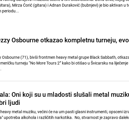
itara), Mirza Ćorić (gitara) i Adnan Duraković (bubnjevi) je bio aktivan u 
 periodu...
zzy Osbourne otkazao kompletnu turneju, evo
y Osbourne (71), bivši frontmen heavy metal grupe Black Sabbath, otkaza
eričku turneju “No More Tours 2” kako bi otišao u Švicarsku na liječenje
.
la: Oni koji su u mladosti slušali metal muzik
ri ljudi
avy metal muziku, većini će na um pasti glasni instrumenti, opsceni izra
a" upotreba alkohola i različitih narkotika. No, stvarnost je zapravo daleko 