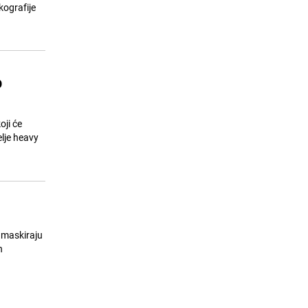
kandidati za reisu-l-ulemu u
kografije
izbornim okruzima Zagreb i Austrija
23.07.26. 09:27
|
BOSNA I HERCEGOVINA
p
oji će
elje heavy
 maskiraju