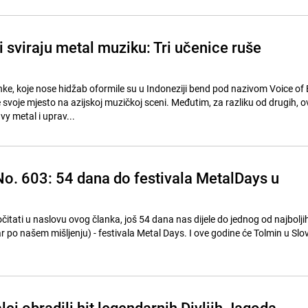
 sviraju metal muziku: Tri učenice ruše
nke, koje nose hidžab oformile su u Indoneziji bend pod nazivom Voice of
e svoje mjesto na azijskoj muzičkoj sceni. Međutim, za razliku od drugih, o
vy metal i uprav...
o. 603: 54 dana do festivala MetalDays u
čitati u naslovu ovog članka, još 54 dana nas dijele do jednog od najbolji
ar po našem mišljenju) - festivala Metal Days. I ove godine će Tolmin u Slove
ci obradili hit legendarnih Divljih Jagoda