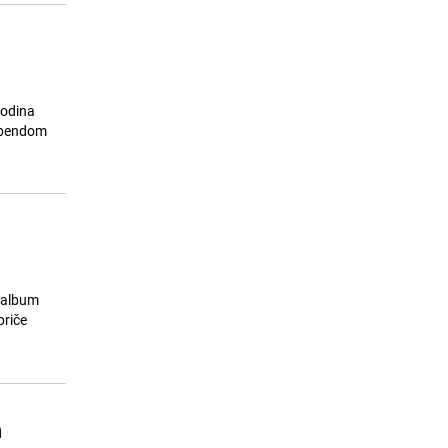
godina
a bendom
i album
priče
n