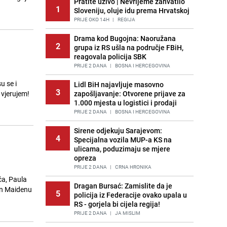
Pratite uživo | Nevrijeme zahvatilo
1
Sloveniju, oluje idu prema Hrvatskoj
PRIJE OKO 14H
|
REGIJA
Drama kod Bugojna: Naoružana
2
grupa iz RS ušla na područje FBiH,
reagovala policija SBK
PRIJE 2 DANA
|
BOSNA I HERCEGOVINA
u se i
Lidl BiH najavljuje masovno
3
 vjerujem!
zapošljavanje: Otvorene prijave za
1.000 mjesta u logistici i prodaji
PRIJE 2 DANA
|
BOSNA I HERCEGOVINA
Sirene odjekuju Sarajevom:
4
Specijalna vozila MUP-a KS na
ulicama, poduzimaju se mjere
opreza
PRIJE 2 DANA
|
CRNA HRONIKA
ča, Paula
Dragan Bursać: Zamislite da je
ron Maidenu
5
policija iz Federacije ovako upala u
RS - gorjela bi cijela regija!
PRIJE 2 DANA
|
JA MISLIM