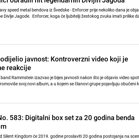
avy speed metal bendova iz Švedske - Enforcer prije nekoliko dana je obj
Divlje Jagode. Enforcer, koga će ljubitelji žestokog zvuka imati prilike da
ijelio javnost: Kontroverzni video koji je
ne reakcije
band Rammstein izazvao je bijes javnosti nakon što je objavio video spo
omoviše svoj novi album, a u kojem se članovi grupe pojavljuju obučeni 
o. 583: Digitalni box set za 20 godina benda
om
d Silent Kingdom će 2019. godine proslaviti 20 godina postojanja na scen