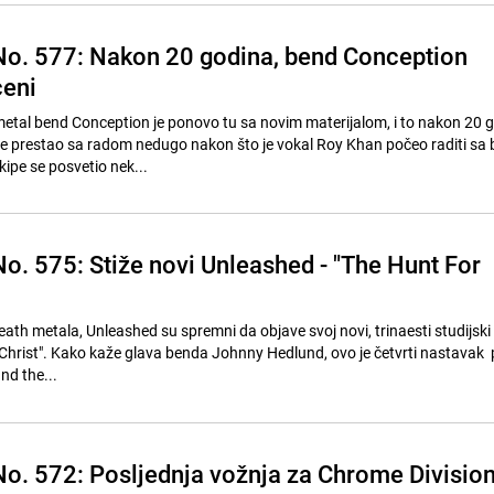
o. 577: Nakon 20 godina, bend Conception
ceni
etal bend Conception je ponovo tu sa novim materijalom, i to nakon 20 
je prestao sa radom nedugo nakon što je vokal Roy Khan počeo raditi s
ipe se posvetio nek...
o. 575: Stiže novi Unleashed - "The Hunt For
th metala, Unleashed su spremni da objave svoj novi, trinaesti studijsk
Christ". Kako kaže glava benda Johnny Hedlund, ovo je četvrti nastavak 
nd the...
o. 572: Posljednja vožnja za Chrome Divisio