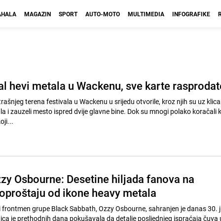
HALA
MAGAZIN
SPORT
AUTO-MOTO
MULTIMEDIA
INFOGRAFIKE
al hevi metala u Wackenu, sve karte rasprodat
rašnjeg terena festivala u Wackenu u srijedu otvorile, kroz njih su uz klican
tala i zauzeli mesto ispred dvije glavne bine. Dok su mnogi polako koračali 
ji...
zy Osbourne: Desetine hiljada fanova na
oproštaju od ikone heavy metala
 frontmen grupe Black Sabbath, Ozzy Osbourne, sahranjen je danas 30. j
a je prethodnih dana pokušavala da detalje posljednjeg ispraćaja čuva 