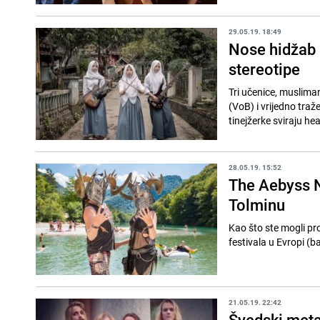
29.05.19. 18:49
Nose hidžab i
stereotipe
Tri učenice, muslima
(VoB) i vrijedno traž
tinejžerke sviraju hea
28.05.19. 15:52
The Aebyss N
Tolminu
Kao što ste mogli pro
festivala u Evropi (b
21.05.19. 22:42
Švedski metal