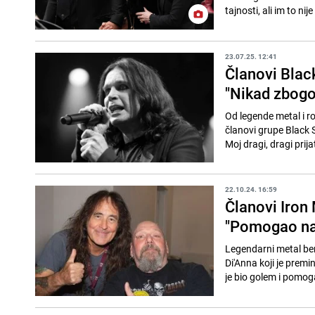
tajnosti, ali im to ni
23.07.25. 12:41
Članovi Blac
"Nikad zbogo
Od legende metal i roc
članovi grupe Black 
Moj dragi, dragi prijat
22.10.24. 16:59
Članovi Iron
"Pomogao na
Legendarni metal be
Di'Anna koji je prem
je bio golem i pomog