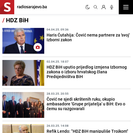
Otvor
/
HDZ BiH
04.04.25. 09:36
Haris Ćutahija: Čović nema partnere za 'svoj'
Izborni zakon
02.04.25. 18:07
HDZ BiH uputio prijedlog izmjena Izbornog
zakona o izboru hrvatskog člana
Predsjedništva BiH
28.03.25. 20:55
Čović ne sjedi skrštenih ruku, okupio
ambasadore 'Grupe prijatelja' u BiH: Evo o
čemu su razgovarali
26.03.25. 14:08
Refik Lendo: "HDZ BiH manipuliše Trojkom"