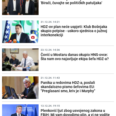
'Birači, čuvajte se političkih patuljaka'
31.12.24. 14:21
HDZ-ov plan neće uspjeti: Klub Bošnjaka
skupio potpise - uskoro sjednica o južnoj
interkonekciji
23.12.24. 14:36
Čović u Mostaru danas okupio HNS-ovce:
Šta nam ovo najavljuje ekipa šefa HDZ-a?
21.12.24. 11:43
Panika u redovima HDZ-a, poslali
skandalozno pismo šefovima EU:
"Preglasani smo, kriv je i Murphy"
13.12.24. 19:15
Plenković ljut zbog usvojenog zakona u
FBiH: Mi vam dovodimo plin, a vi ne vodite