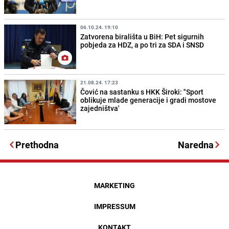
06.10.24. 19:10
Zatvorena birališta u BiH: Pet sigurnih
pobjeda za HDZ, a po tri za SDA i SNSD
21.08.24. 17:23
Čović na sastanku s HKK Široki: "Sport
oblikuje mlade generacije i gradi mostove
zajedništva'
Prethodna
Naredna
MARKETING
IMPRESSUM
KONTAKT