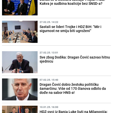
Kakva je sudbina koalicije bez SNSD-a?
27.02.25. 14:22
Sastali se lideri Trojke i HDZ BiH: "Mir i
sigurnost ne smiju biti ugroženi"
27.02.25. 13:01
Sve zbog Dodika: Dragan Čović sazvao hitnu
sjednicu
07.02.25. 15:40
Dragan Čović dobio žestoku političku
šamarčinu: Više od 170 članova odbilo da
dođe na sabor HNS-a!
10.01.25. 16:00
HDZ-ovci iz Banja Luke ljuti na Milanovića: