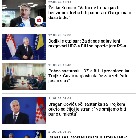
22.03.25. 10:14
Željko Komšić: "Vatru ne treba gasiti
benzinom, treba biti pametan. Ovo je malo
duža bitka"
22.03.25. 07:00
Dodik je otpisan: Za danas najavljeni
razgovori HDZ-a BiH sa opozicijom RS-a
21.03.25. 13:40
Počeo sastanak HDZ-a BiH i predstavnika
Trojke: Čović naglasio da će zauzeti "vrlo
jasan stav"
21.03.25. 08:09
Dragan Čović uoči sastanka sa Trojkom
otkrio na čijoj je strani: "Ne smijemo biti
puno u mjestu"
21.03.25. 06:30
Danas se u Mostaru sastaju Trojka i HDZ: