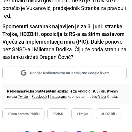
bez imalo milosti govoriti o tome ko je uzrok krize",
poručio je Vukanović, predsjednik Stranke za pravdu i
red.
Spomenuti sastanak najavljen je za 3. juni: stranke
Trojke, HDZBiH, opozicija iz RS-a sa širim sastavom
Vijeća za implementaciju mira (PIC)
. Dakle ponovo
bez SNSD-a i Milorada Dodika. Čiju će onda stranu na
sastanku držati Dragan Čović?
Dodajte Radiosarajevo.ba u omiljene Google izvore
Radiosarajevo.ba
pratite putem aplikacije za
Android
|
iOS
i društvenih
mreža
Twitter
|
Facebook
|
Instagram
, kao i putem našeg
Viber
Chata.
#Dom naroda PSBiH
#SNSD
#Trojka
#HDZ BiH