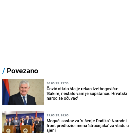
/
Povezano
30.05.25. 13:30
Čović otkrio šta je rekao Izetbegoviću:
'Bakire, nestalo vam je supstance. Hrvatski
narod se očuvao'
29.05.25. 18:05
Mogući sastav za 'rušenje Dodika': Narodni
front predložio imena 'stručnjaka' za vladu u
sjeni