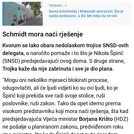
TRENDING
Savez kolumnista | Mekanski sporazum: Šta je
zaista potpisano, a šta tek treba da se vidi
Schmidt mora naći rješenje
Kvorum se lako obara nedolaskom trojice SNSD-ovih
delegata
, a naročito pomaže i to što je Nikola Špirić
(SNSD) predsjedavajući ovog doma. S druge strane,
Trojka kaže da nije zabrinuta i sve je dio plana
.
"Mogu oni nekoliko mjeseci blokirati procese,
odugovlačiti, ali će ljudi vidjeti ko su ovi ljudi, ko je
Špirić koji prekida sve radi svoje stolice, ruši
poslovnike, ruši zakon. Tako da opet idemo prema
visokom predstavniku koji mora naći rješenja, šta kad
predsjedavajuća Vijeća ministar
Borjana Krišto
(HDZ)
ne pošalje u planiranom zakonu, predviđenom roku