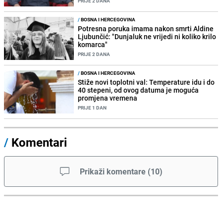
PRIJE 2 DANA
/
BOSNA I HERCEGOVINA
Potresna poruka imama nakon smrti Aldine
Ljubunčić: "Dunjaluk ne vrijedi ni koliko krilo
komarca"
PRIJE 2 DANA
/
BOSNA I HERCEGOVINA
Stiže novi toplotni val: Temperature idu i do
40 stepeni, od ovog datuma je moguća
promjena vremena
PRIJE 1 DAN
/
Komentari
Prikaži komentare
(
10
)