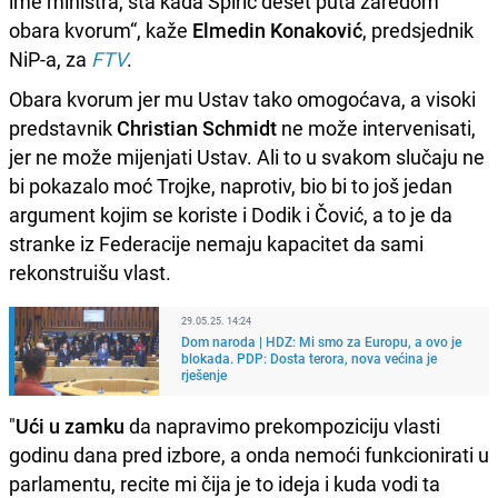
ime ministra, šta kada Špirić deset puta zaredom
obara kvorum“, kaže
Elmedin Konaković
, predsjednik
NiP-a, za
FTV
.
Obara kvorum jer mu Ustav tako omogoćava, a visoki
predstavnik
Christian Schmidt
ne može intervenisati,
jer ne može mijenjati Ustav. Ali to u svakom slučaju ne
bi pokazalo moć Trojke, naprotiv, bio bi to još jedan
argument kojim se koriste i Dodik i Čović, a to je da
stranke iz Federacije nemaju kapacitet da sami
rekonstruišu vlast.
29.05.25. 14:24
Dom naroda | HDZ: Mi smo za Europu, a ovo je
blokada. PDP: Dosta terora, nova većina je
rješenje
"
Ući u zamku
da napravimo prekompoziciju vlasti
godinu dana pred izbore, a onda nemoći funkcionirati u
parlamentu, recite mi čija je to ideja i kuda vodi ta