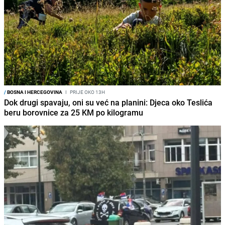
/
BOSNA I HERCEGOVINA
I
PRIJE OKO 13H
Dok drugi spavaju, oni su već na planini: Djeca oko Teslića
beru borovnice za 25 KM po kilogramu