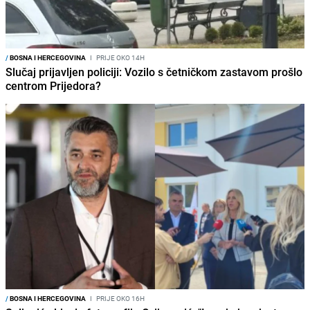
/
BOSNA I HERCEGOVINA
I
PRIJE OKO 14H
Slučaj prijavljen policiji: Vozilo s četničkom zastavom prošlo
centrom Prijedora?
/
BOSNA I HERCEGOVINA
I
PRIJE OKO 16H