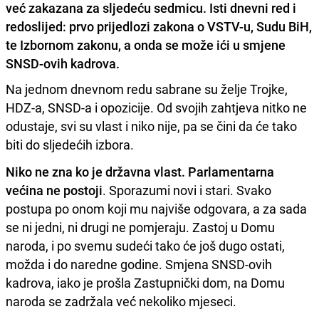
već zakazana za sljedeću sedmicu. Isti dnevni red i
redoslijed: prvo prijedlozi zakona o VSTV-u, Sudu BiH,
te Izbornom zakonu, a onda se može ići u smjene
SNSD-ovih kadrova.
Na jednom dnevnom redu sabrane su želje Trojke,
HDZ-a, SNSD-a i opozicije. Od svojih zahtjeva nitko ne
odustaje, svi su vlast i niko nije, pa se čini da će tako
biti do sljedećih izbora.
Niko ne zna ko je državna vlast. Parlamentarna
većina ne postoji
. Sporazumi novi i stari. Svako
postupa po onom koji mu najviše odgovara, a za sada
se ni jedni, ni drugi ne pomjeraju. Zastoj u Domu
naroda, i po svemu sudeći tako će još dugo ostati,
možda i do naredne godine. Smjena SNSD-ovih
kadrova, iako je prošla Zastupnički dom, na Domu
naroda se zadržala već nekoliko mjeseci.