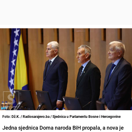
Foto: Dž.K. / Radiosarajevo.ba / Sjednica u Parlamentu Bosne i Hercegovine
Jedna sjednica Doma naroda BiH propala, a nova je