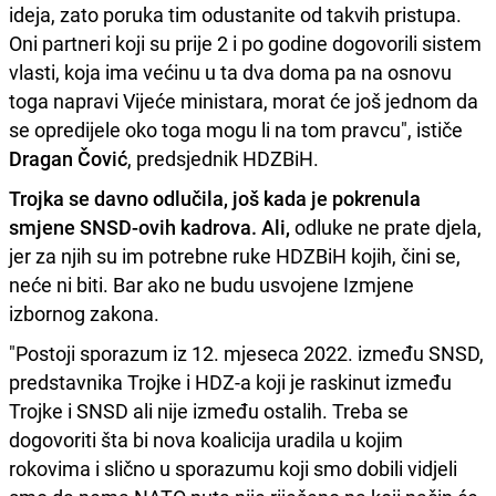
ideja, zato poruka tim odustanite od takvih pristupa.
Oni partneri koji su prije 2 i po godine dogovorili sistem
vlasti, koja ima većinu u ta dva doma pa na osnovu
toga napravi Vijeće ministara, morat će još jednom da
se opredijele oko toga mogu li na tom pravcu", ističe
Dragan Čović
, predsjednik HDZBiH.
Trojka se davno odlučila, još kada je pokrenula
smjene SNSD-ovih kadrova. Ali,
odluke ne prate djela,
jer za njih su im potrebne ruke HDZBiH kojih, čini se,
neće ni biti. Bar ako ne budu usvojene Izmjene
izbornog zakona.
"Postoji sporazum iz 12. mjeseca 2022. između SNSD,
predstavnika Trojke i HDZ-a koji je raskinut između
Trojke i SNSD ali nije između ostalih. Treba se
dogovoriti šta bi nova koalicija uradila u kojim
rokovima i slično u sporazumu koji smo dobili vidjeli