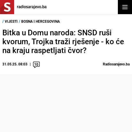
Otvor
/
VIJESTI
/
BOSNA I HERCEGOVINA
Bitka u Domu naroda: SNSD ruši
kvorum, Trojka traži rješenje - ko će
na kraju raspetljati čvor?
31.05.25. 08:03
Radiosarajevo.ba
10