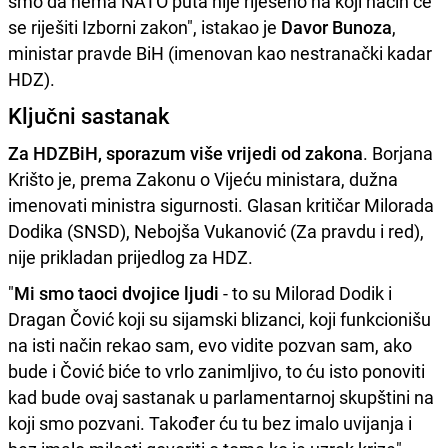
smo da nema NATO puta nije riješeno na koji način će
se riješiti Izborni zakon", istakao je
Davor Bunoza
,
ministar pravde BiH (imenovan kao nestranački kadar
HDZ).
Ključni sastanak
Za HDZBiH, sporazum više vrijedi od zakona
. Borjana
Krišto je, prema Zakonu o Vijeću ministara, dužna
imenovati ministra sigurnosti. Glasan kritičar Milorada
Dodika (SNSD), Nebojša Vukanović (Za pravdu i red),
nije prikladan prijedlog za HDZ.
"
Mi smo taoci dvojice ljudi
- to su Milorad Dodik i
Dragan Čović koji su sijamski blizanci, koji funkcionišu
na isti način rekao sam, evo vidite pozvan sam, ako
bude i Čović biće to vrlo zanimljivo, to ću isto ponoviti
kad bude ovaj sastanak u parlamentarnoj skupštini na
koji smo pozvani. Također ću tu bez imalo uvijanja i