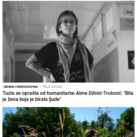
/
BOSNA I HERCEGOVINA
I
PRIJE OKO 8H
Tuzla se oprašta od humanitarke Alme Džinić-Trutović: "Bila
je žena koja je birala ljude"