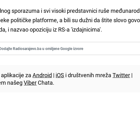
dnog sporazuma i svi visoki predstavnici ruše međunarod
ke političke platforme, a bili su dužni da štite slovo govo
da, i nazvao opoziciju iz RS-a 'izdajnicima'.
Dodajte Radiosarajevo.ba u omiljene Google izvore
aplikacije za
Android
|
iOS
i društvenih mreža
Twitter
|
utem našeg
Viber
Chata.