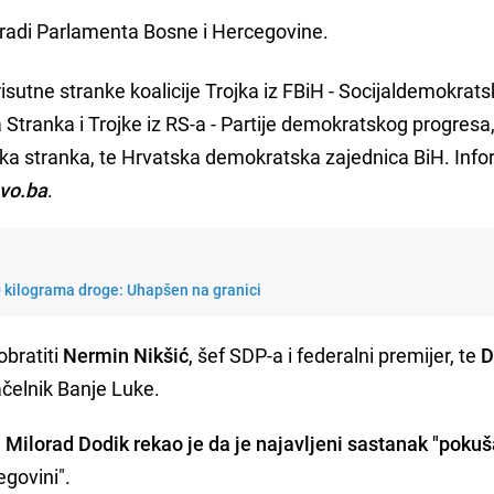
zgradi Parlamenta Bosne i Hercegovine.
risutne stranke koalicije Trojka iz FBiH - Socijaldemokrat
a Stranka i Trojke iz RS-a - Partije demokratskog progresa,
ska stranka, te Hrvatska demokratska zajednica BiH. Info
vo.ba
.
0 kilograma droge: Uhapšen na granici
obratiti
Nermin Nikšić
, šef SDP-a i federalni premijer, te
D
načelnik Banje Luke.
H
Milorad Dodik rekao je da je najavljeni sastanak "pokuš
egovini".