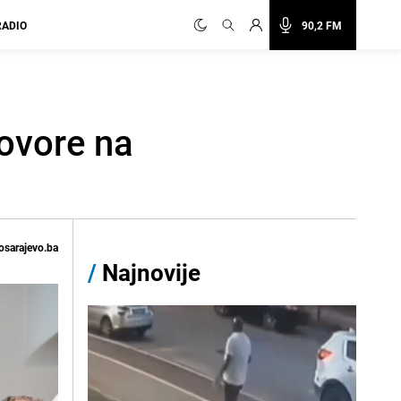
RADIO
90,2 FM
govore na
osarajevo.ba
/
Najnovije