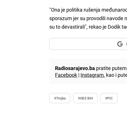
"Ona je politika rušenja međunaro
sporazum jer su provodili navode ne
su to devastirali", rekao je Dodik ta
Radiosarajevo.ba
pratite putem 
Facebook
|
Instagram
, kao i p
#Trojka
#HDZ BiH
#PIC