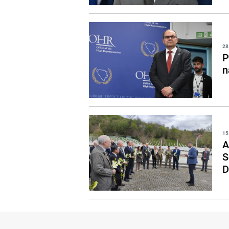
28
P
n
15
A
S
D