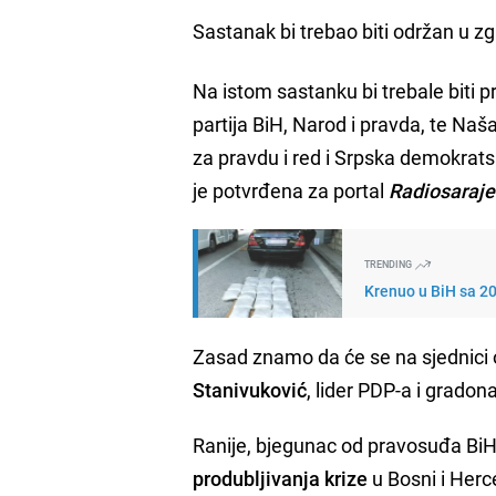
Sastanak bi trebao biti održan u 
Na istom sastanku bi trebale biti p
partija BiH, Narod i pravda, te Naš
za pravdu i red i Srpska demokrat
je potvrđena za portal
Radiosaraje
TRENDING
Krenuo u BiH sa 2
Zasad znamo da će se na sjednici 
Stanivuković
, lider PDP-a i grado
Ranije, bjegunac od pravosuđa Bi
produbljivanja krize
u Bosni i Herc