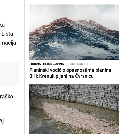
ska
 Lista
rmacija
/
BOSNA I HERCEGOVINA
I
PRIJE OKO 1H
Planinski vodič o opasnostima planina
BiH: Krenuli pijani na Čvrsnicu
raško
aj