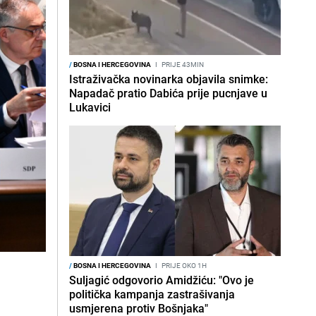
/
BOSNA I HERCEGOVINA
I
PRIJE 43MIN
Istraživačka novinarka objavila snimke:
Napadač pratio Dabića prije pucnjave u
Lukavici
/
BOSNA I HERCEGOVINA
I
PRIJE OKO 1H
Suljagić odgovorio Amidžiću: "Ovo je
politička kampanja zastrašivanja
usmjerena protiv Bošnjaka"