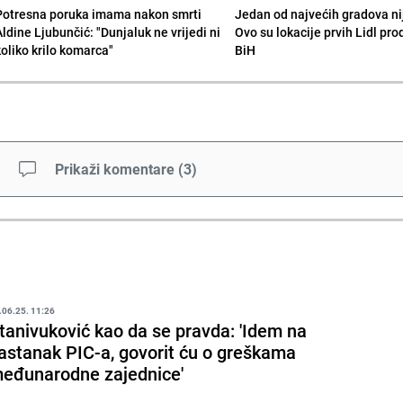
Potresna poruka imama nakon smrti
Jedan od najvećih gradova nije
Aldine Ljubunčić: "Dunjaluk ne vrijedi ni
Ovo su lokacije prvih Lidl pr
koliko krilo komarca"
BiH
Prikaži komentare
(
3
)
.06.25. 11:26
tanivuković kao da se pravda: 'Idem na
astanak PIC-a, govorit ću o greškama
eđunarodne zajednice'