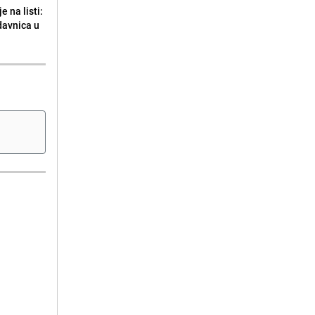
 na listi:
odavnica u