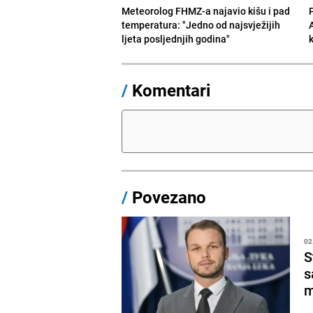
Meteorolog FHMZ-a najavio kišu i pad
temperatura: "Jedno od najsvježijih
ljeta posljednjih godina"
/
Komentari
/
Povezano
02
S
s
m