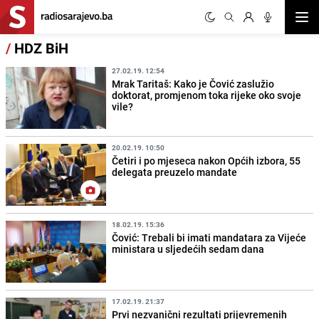
Otvor
/
HDZ BiH
27.02.19. 12:54
Mrak Taritaš: Kako je Čović zaslužio
doktorat, promjenom toka rijeke oko svoje
vile?
20.02.19. 10:50
Četiri i po mjeseca nakon Općih izbora, 55
delegata preuzelo mandate
18.02.19. 15:36
Čović: Trebali bi imati mandatara za Vijeće
ministara u sljedećih sedam dana
17.02.19. 21:37
Prvi nezvanični rezultati prijevremenih