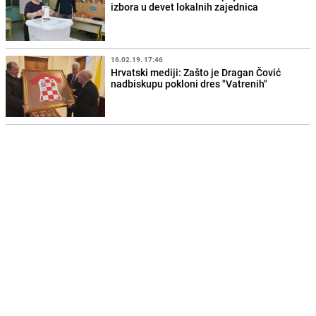
izbora u devet lokalnih zajednica
16.02.19. 17:46
Hrvatski mediji: Zašto je Dragan Čović
nadbiskupu pokloni dres "Vatrenih"