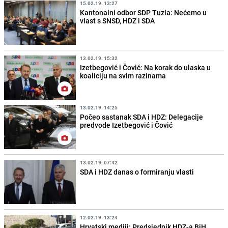
15.02.19. 13:27
Kantonalni odbor SDP Tuzla: Nećemo u
vlast s SNSD, HDZ i SDA
13.02.19. 15:32
Izetbegović i Čović: Na korak do ulaska u
koaliciju na svim razinama
13.02.19. 14:25
Počeo sastanak SDA i HDZ: Delegacije
predvode Izetbegović i Čović
13.02.19. 07:42
SDA i HDZ danas o formiranju vlasti
12.02.19. 13:24
Hrvatski mediji: Predsjednik HDZ-a BiH