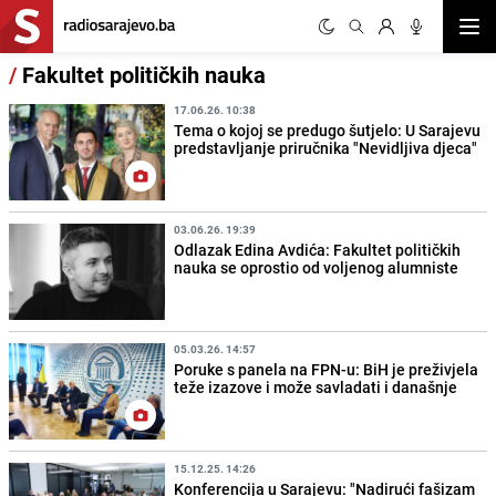
Otvor
/
Fakultet političkih nauka
17.06.26. 10:38
Tema o kojoj se predugo šutjelo: U Sarajevu
predstavljanje priručnika "Nevidljiva djeca"
03.06.26. 19:39
Odlazak Edina Avdića: Fakultet političkih
nauka se oprostio od voljenog alumniste
05.03.26. 14:57
Poruke s panela na FPN-u: BiH je preživjela
teže izazove i može savladati i današnje
15.12.25. 14:26
Konferencija u Sarajevu: "Nadirući fašizam