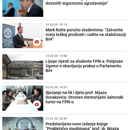
dozvoliti sigurnosno ugrožavanje"
10.03.25. 15:15
Mark Rutte poručio studentima: "Zatvorite
vrata teškoj prošlosti i radite na stabilizaciji
BiH"
13.02.25. 13:08
Lijepe vijesti za studente FPN-a: Potpisan
Ugovor o obavljanju prakse u Parlamentu
BiH
02.02.25. 14:23
Sjećanje na lik i djelo prof. Nijaza
Durakovića: Otvoren memorijalni šahovski
turnir na FPN-u
27.01.25. 22:49
Predstavljeno novo izdanje knjige
"Prokletstvo muslimana" prof. dr. Nijaza