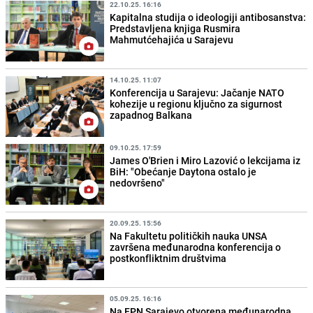
22.10.25. 16:16
Kapitalna studija o ideologiji antibosanstva:
Predstavljena knjiga Rusmira
Mahmutćehajića u Sarajevu
14.10.25. 11:07
Konferencija u Sarajevu: Jačanje NATO
kohezije u regionu ključno za sigurnost
zapadnog Balkana
09.10.25. 17:59
James O'Brien i Miro Lazović o lekcijama iz
BiH: "Obećanje Daytona ostalo je
nedovršeno"
20.09.25. 15:56
Na Fakultetu političkih nauka UNSA
završena međunarodna konferencija o
postkonfliktnim društvima
05.09.25. 16:16
Na FPN Sarajevo otvorena međunarodna