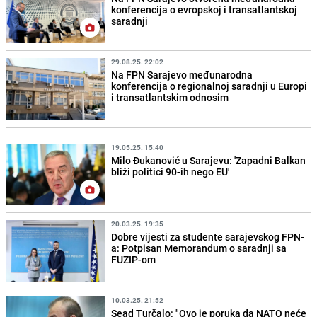
konferencija o evropskoj i transatlantskoj
saradnji
29.08.25. 22:02
Na FPN Sarajevo međunarodna
konferencija o regionalnoj saradnji u Europi
i transatlantskim odnosim
19.05.25. 15:40
Milo Đukanović u Sarajevu: 'Zapadni Balkan
bliži politici 90-ih nego EU'
20.03.25. 19:35
Dobre vijesti za studente sarajevskog FPN-
a: Potpisan Memorandum o saradnji sa
FUZIP-om
10.03.25. 21:52
Sead Turčalo: "Ovo je poruka da NATO neće