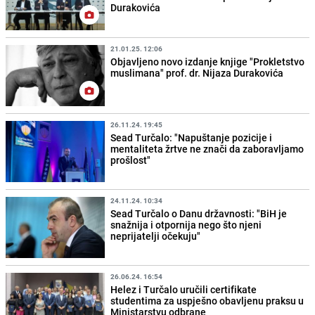
Durakovića
21.01.25. 12:06
Objavljeno novo izdanje knjige "Prokletstvo
muslimana" prof. dr. Nijaza Durakovića
26.11.24. 19:45
Sead Turčalo: "Napuštanje pozicije i
mentaliteta žrtve ne znači da zaboravljamo
prošlost"
24.11.24. 10:34
Sead Turčalo o Danu državnosti: "BiH je
snažnija i otpornija nego što njeni
neprijatelji očekuju"
26.06.24. 16:54
Helez i Turčalo uručili certifikate
studentima za uspješno obavljenu praksu u
Ministarstvu odbrane