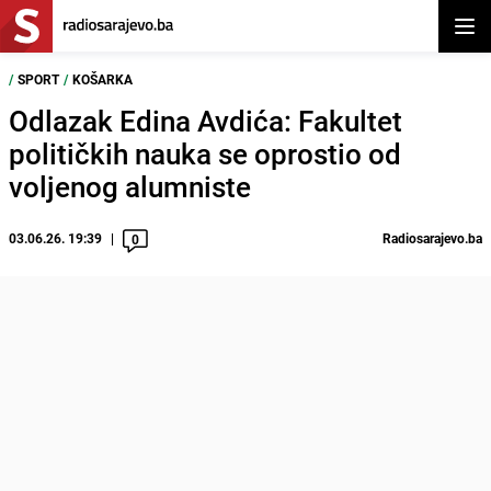
Otvor
/
SPORT
/
KOŠARKA
Odlazak Edina Avdića: Fakultet
političkih nauka se oprostio od
voljenog alumniste
03.06.26. 19:39
Radiosarajevo.ba
0