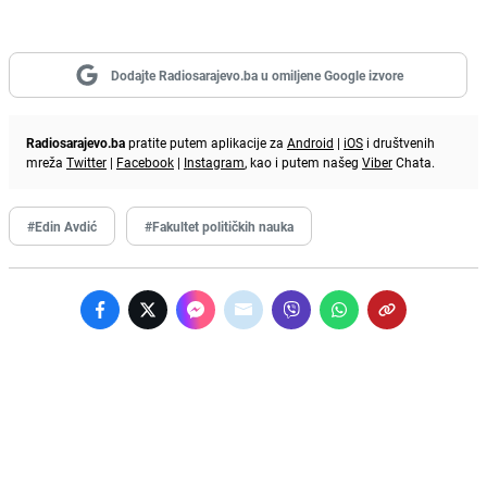
Dodajte Radiosarajevo.ba u omiljene Google izvore
Radiosarajevo.ba
pratite putem aplikacije za
Android
|
iOS
i društvenih
mreža
Twitter
|
Facebook
|
Instagram
, kao i putem našeg
Viber
Chata.
#Edin Avdić
#Fakultet političkih nauka