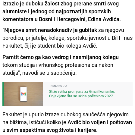
izrazio je duboku žalost zbog prerane smrti svog
alumniste i jednog od najpoznatijih sportskih
komentatora u Bosni i Hercegovini, Edina Avdića.
"
Njegova smrt nenadoknadiv je gubitak
za njegovu
porodicu, prijatelje, kolege, sportsku javnost u BiH i nas
Fakultet, čiji je student bio kolega Avdić.
Pamtit ćemo ga kao vedrog i nasmijanog kolegu
tokom studija i vrhunskog profesionalca nakon
studija", navodi se u saopćenju.
TRENDING
Stiže velika promjena za Gmail korisnike:
Objavljeno šta se ukida početkom 2027.
Fakultet je uputio izraze dubokog saučešća njegovim
najbližima, ističući koliko je
Avdić bio voljen i poštovan
u svim aspektima svog života i karijere.