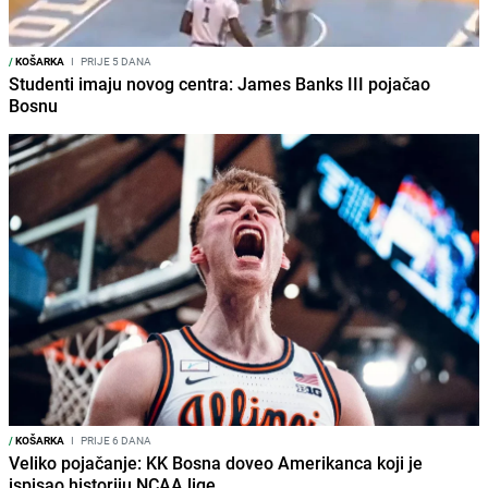
/
KOŠARKA
I
PRIJE 5 DANA
Studenti imaju novog centra: James Banks III pojačao
Bosnu
/
KOŠARKA
I
PRIJE 6 DANA
Veliko pojačanje: KK Bosna doveo Amerikanca koji je
ispisao historiju NCAA lige