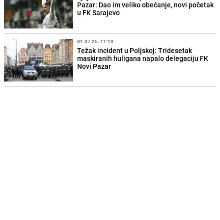
Pazar: Dao im veliko obećanje, novi početak
u FK Sarajevo
31.07.25. 11:13
Težak incident u Poljskoj: Tridesetak
maskiranih huligana napalo delegaciju FK
Novi Pazar