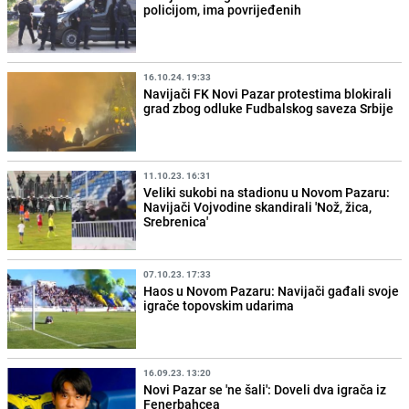
policijom, ima povrijeđenih
16.10.24. 19:33
Navijači FK Novi Pazar protestima blokirali
grad zbog odluke Fudbalskog saveza Srbije
11.10.23. 16:31
Veliki sukobi na stadionu u Novom Pazaru:
Navijači Vojvodine skandirali 'Nož, žica,
Srebrenica'
07.10.23. 17:33
Haos u Novom Pazaru: Navijači gađali svoje
igrače topovskim udarima
16.09.23. 13:20
Novi Pazar se 'ne šali': Doveli dva igrača iz
Fenerbahcea