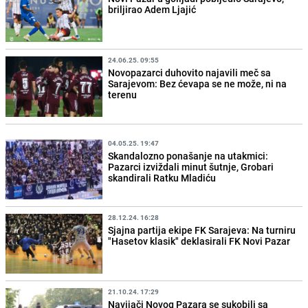
briljirao Adem Ljajić
24.06.25. 09:55
Novopazarci duhovito najavili meč sa
Sarajevom: Bez ćevapa se ne može, ni na
terenu
04.05.25. 19:47
Skandalozno ponašanje na utakmici:
Pazarci izviždali minut šutnje, Grobari
skandirali Ratku Mladiću
28.12.24. 16:28
Sjajna partija ekipe FK Sarajeva: Na turniru
"Hasetov klasik" deklasirali FK Novi Pazar
21.10.24. 17:29
Navijači Novog Pazara se sukobili sa