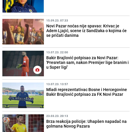
15.09.23. 07:33
Novi Pazar noćas nije spavao: Krivac je
Adem Ljajić, scene iz Sandžaka o kojima će
se pričati danima
13.07.23. 22:00
Bakir Brajlović potpisao za Novi Pazar:
'Presretan sam, nakon Premijer lige branim i
u Super ligi'
13.07.23. 13:57
Mladi reprezentativac Bosne i Hercegovine
Bakir Brajlović potpisao za FK Novi Pazar
23.03.23. 20:13
Brza reakcija policije: Uhapšen napadač na
golmana Novog Pazara