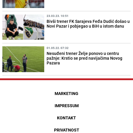
23.03.23. 10:51
Bivši trener FK Sarajeva Feđa Dudić došao u
Novi Pazar i pobjegao u BiH u istom danu
01.05.22. 07:32
Nesuđeni trener Želje ponovo u centru
pažnje: Krstio se pred navijačima Novog
Pazara
MARKETING
IMPRESSUM
KONTAKT
PRIVATNOST