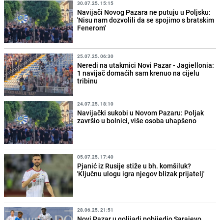
30.07.25. 15:15
Navijači Novog Pazara ne putuju u Poljsku:
'Nisu nam dozvolili da se spojimo s bratskim
Fenerom'
25.07.25. 06:30
Neredi na utakmici Novi Pazar - Jagiellonia:
1 navijač domaćih sam krenuo na cijelu
tribinu
24.07.25. 18:10
Navijački sukobi u Novom Pazaru: Poljak
završio u bolnici, više osoba uhapšeno
05.07.25. 17:40
Pjanić iz Rusije stiže u bh. komšiluk?
'Ključnu ulogu igra njegov blizak prijatelj'
28.06.25. 21:51
Novi Pazar u golijadi pobijedio Sarajevo,