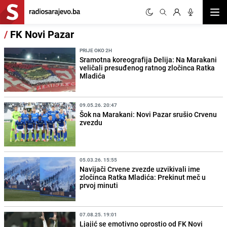
Otvor
/
FK Novi Pazar
PRIJE OKO 2H
Sramotna koreografija Delija: Na Marakani
veličali presuđenog ratnog zločinca Ratka
Mladića
09.05.26. 20:47
Šok na Marakani: Novi Pazar srušio Crvenu
zvezdu
05.03.26. 15:55
Navijači Crvene zvezde uzvikivali ime
zločinca Ratka Mladića: Prekinut meč u
prvoj minuti
07.08.25. 19:01
Ljajić se emotivno oprostio od FK Novi