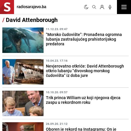
Otvor
/
David Attenborough
11.12.23. 09:47
"Morsko čudovište": Pronađena ogromna
lubanja zastrašujućeg prahistorijskog
predatora
10.04.23. 17:16
Nevjerovatno otkriće: David Attenborough
otkrio lubanju "divovskog morskog
čudovišta" iz doba jure
10.10.20. 09:57
Trik princa William uz koji njegova djeca
zaspu u rekordnom roku
26.09.20. 21:12
Oboren je rekord na Instagramu: On je