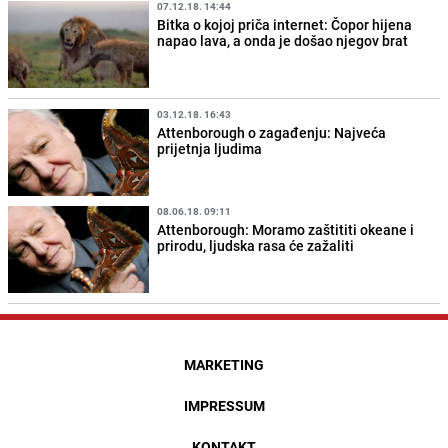
07.12.18. 14:44
Bitka o kojoj priča internet: Čopor hijena
napao lava, a onda je došao njegov brat
03.12.18. 16:43
Attenborough o zagađenju: Najveća
prijetnja ljudima
08.06.18. 09:11
Attenborough: Moramo zaštititi okeane i
prirodu, ljudska rasa će zažaliti
MARKETING
IMPRESSUM
KONTAKT