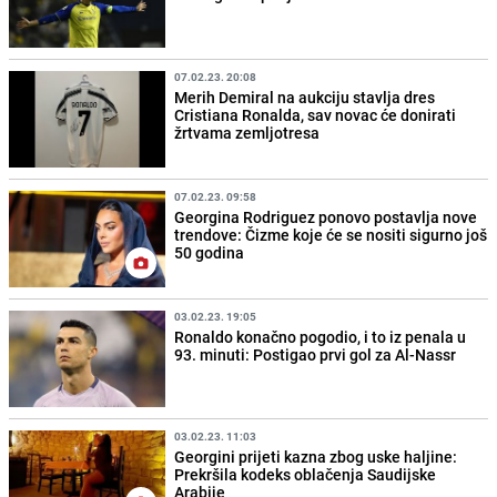
07.02.23. 20:08
Merih Demiral na aukciju stavlja dres
Cristiana Ronalda, sav novac će donirati
žrtvama zemljotresa
07.02.23. 09:58
Georgina Rodriguez ponovo postavlja nove
trendove: Čizme koje će se nositi sigurno još
50 godina
03.02.23. 19:05
Ronaldo konačno pogodio, i to iz penala u
93. minuti: Postigao prvi gol za Al-Nassr
03.02.23. 11:03
Georgini prijeti kazna zbog uske haljine:
Prekršila kodeks oblačenja Saudijske
Arabije