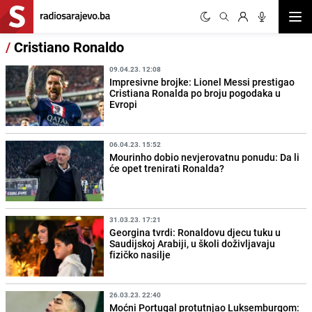
Otvor
/
Cristiano Ronaldo
09.04.23. 12:08
Impresivne brojke: Lionel Messi prestigao
Cristiana Ronalda po broju pogodaka u
Evropi
06.04.23. 15:52
Mourinho dobio nevjerovatnu ponudu: Da li
će opet trenirati Ronalda?
31.03.23. 17:21
Georgina tvrdi: Ronaldovu djecu tuku u
Saudijskoj Arabiji, u školi doživljavaju
fizičko nasilje
26.03.23. 22:40
Moćni Portugal protutnjao Luksemburgom: