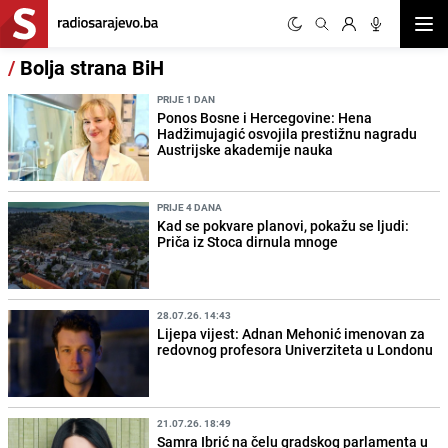
Otvor
/
Bolja strana BiH
PRIJE 1 DAN
Ponos Bosne i Hercegovine: Hena
Hadžimujagić osvojila prestižnu nagradu
Austrijske akademije nauka
PRIJE 4 DANA
Kad se pokvare planovi, pokažu se ljudi:
Priča iz Stoca dirnula mnoge
28.07.26. 14:43
Lijepa vijest: Adnan Mehonić imenovan za
redovnog profesora Univerziteta u Londonu
21.07.26. 18:49
Samra Ibrić na čelu gradskog parlamenta u