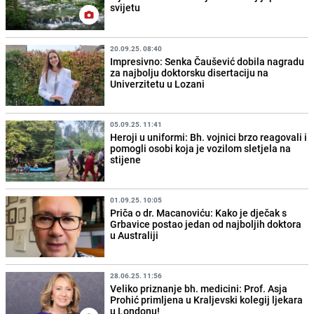
svijetu
20.09.25. 08:40
Impresivno: Senka Čaušević dobila nagradu
za najbolju doktorsku disertaciju na
Univerzitetu u Lozani
05.09.25. 11:41
Heroji u uniformi: Bh. vojnici brzo reagovali i
pomogli osobi koja je vozilom sletjela na
stijene
01.09.25. 10:05
Priča o dr. Macanoviću: Kako je dječak s
Grbavice postao jedan od najboljih doktora
u Australiji
28.06.25. 11:56
Veliko priznanje bh. medicini: Prof. Asja
Prohić primljena u Kraljevski kolegij ljekara
u Londonu!