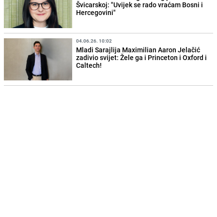
Švicarskoj: "Uvijek se rado vraćam Bosni i
Hercegovini"
04.06.26. 10:02
Mladi Sarajlija Maximilian Aaron Jelačić
zadivio svijet: Žele ga i Princeton i Oxford i
Caltech!