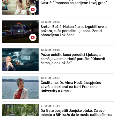
Gavrić: "Ponosna na korijene i svoj grad"
23.12.25. 20:35
Sretan Božić: Nakon što su izgubili sve u
požaru, kuća porodice Ljubas u Zenici
obnovljena i okićena
12.12.25. 10:15
Požar uništio kuću porodici Ljubas, a
komšija Jasmin Horić poručio: "Obnovit
ćemo je do Božića"
12.11.25. 08:37
Čestitamo: Dr. Alma Hodžić uspješno
završila doktorat na Karl‐Franzens
University u Gracu
21.09.25. 11:14
Da li ste posjetili Janjske otoke: Za ovo
mjesto u BiH kažu da je među najljepšim na