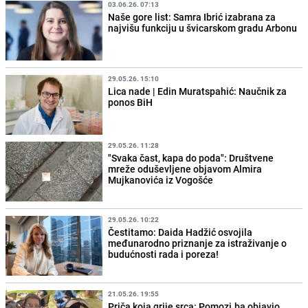
03.06.26. 07:13
Naše gore list: Samra Ibrić izabrana za
najvišu funkciju u švicarskom gradu Arbonu
29.05.26. 15:10
Lica nade | Edin Muratspahić: Naučnik za
ponos BiH
29.05.26. 11:28
"Svaka čast, kapa do poda": Društvene
mreže oduševljene objavom Almira
Mujkanovića iz Vogošće
29.05.26. 10:22
Čestitamo: Daida Hadžić osvojila
međunarodno priznanje za istraživanje o
budućnosti rada i poreza!
21.05.26. 19:55
Priča koja grije srca: Pomozi.ba objavio