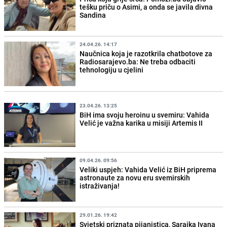
tešku priču o Asimi, a onda se javila divna
Sandina
24.04.26. 14:17
Naučnica koja je razotkrila chatbotove za
Radiosarajevo.ba: Ne treba odbaciti
tehnologiju u cjelini
23.04.26. 13:25
BiH ima svoju heroinu u svemiru: Vahida
Velić je važna karika u misiji Artemis II
09.04.26. 09:56
Veliki uspjeh: Vahida Velić iz BiH priprema
astronaute za novu eru svemirskih
istraživanja!
29.01.26. 19:42
Svjetski priznata pijanistica, Sarajka Ivana