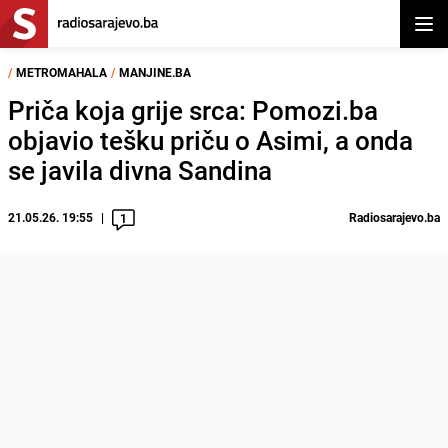
Otvor
/
METROMAHALA
/
MANJINE.BA
Priča koja grije srca: Pomozi.ba
objavio tešku priču o Asimi, a onda
se javila divna Sandina
21.05.26. 19:55
Radiosarajevo.ba
1