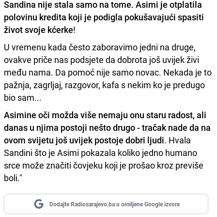
Sandina nije stala samo na tome. Asimi je otplatila
polovinu kredita koji je podigla pokušavajući spasiti
život svoje kćerke
!
U vremenu kada često zaboravimo jedni na druge,
ovakve priče nas podsjete da dobrota još uvijek živi
među nama. Da pomoć nije samo novac. Nekada je to
pažnja, zagrljaj, razgovor, kafa s nekim ko je predugo
bio sam...
Asimine oči možda više nemaju onu staru radost, ali
danas u njima postoji nešto drugo - tračak nade da na
ovom svijetu još uvijek postoje dobri ljudi
. Hvala
Sandini što je Asimi pokazala koliko jedno humano
srce može značiti čovjeku koji je prošao kroz previše
boli."
Dodajte Radiosarajevo.ba u omiljene Google izvore