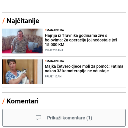
/
Najčitanije
/
MANJINE.BA
Hajrija iz Travnika godinama živi s
bolovima: Za operaciju joj nedostaje još
15.000 KM
PRIJE 2 DANA
/
MANJINE.BA
Majka četvero djece moli za pomoć: Fatima
nakon 33 kemoterapije ne odustaje
PRIJE 1 DAN
/
Komentari
Prikaži komentare
(
1
)