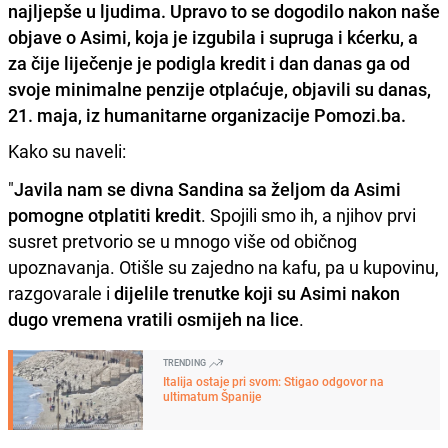
najljepše u ljudima. Upravo to se dogodilo nakon naše
objave o Asimi, koja je izgubila i supruga i kćerku, a
za čije liječenje je podigla kredit i dan danas ga od
svoje minimalne penzije otplaćuje, objavili su danas,
21. maja, iz humanitarne organizacije Pomozi.ba.
Kako su naveli:
"
Javila nam se divna Sandina sa željom da Asimi
pomogne otplatiti kredit
. Spojili smo ih, a njihov prvi
susret pretvorio se u mnogo više od običnog
upoznavanja. Otišle su zajedno na kafu, pa u kupovinu,
razgovarale i
dijelile trenutke koji su Asimi nakon
dugo vremena vratili osmijeh na lice
.
TRENDING
Italija ostaje pri svom: Stigao odgovor na
ultimatum Španije