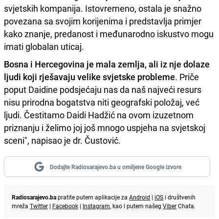
svjetskih kompanija. Istovremeno, ostala je snažno
povezana sa svojim korijenima i predstavlja primjer
kako znanje, predanost i međunarodno iskustvo mogu
imati globalan uticaj.
Bosna i Hercegovina je mala zemlja, ali iz nje dolaze
ljudi koji rješavaju velike svjetske probleme
. Priče
poput Daidine podsjećaju nas da naš najveći resurs
nisu prirodna bogatstva niti geografski položaj, već
ljudi. Čestitamo Daidi Hadžić na ovom izuzetnom
priznanju i želimo joj još mnogo uspjeha na svjetskoj
sceni", napisao je dr. Čustović.
Dodajte Radiosarajevo.ba u omiljene Google izvore
Radiosarajevo.ba
pratite putem aplikacije za
Android
|
iOS
i društvenih
mreža
Twitter
|
Facebook
|
Instagram
, kao i putem našeg
Viber
Chata.