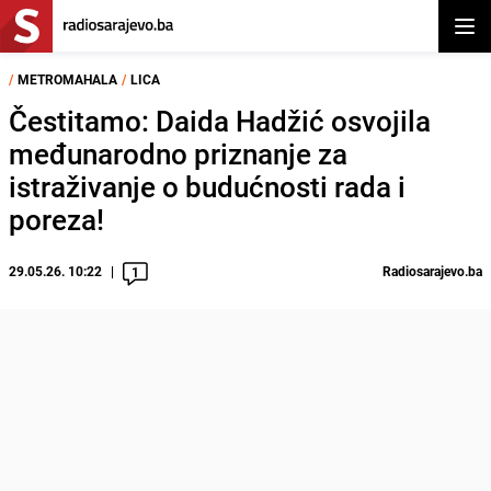
Otvor
/
METROMAHALA
/
LICA
Čestitamo: Daida Hadžić osvojila
međunarodno priznanje za
istraživanje o budućnosti rada i
poreza!
29.05.26. 10:22
Radiosarajevo.ba
1