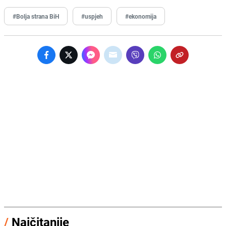
#Bolja strana BiH
#uspjeh
#ekonomija
/
Najčitanije