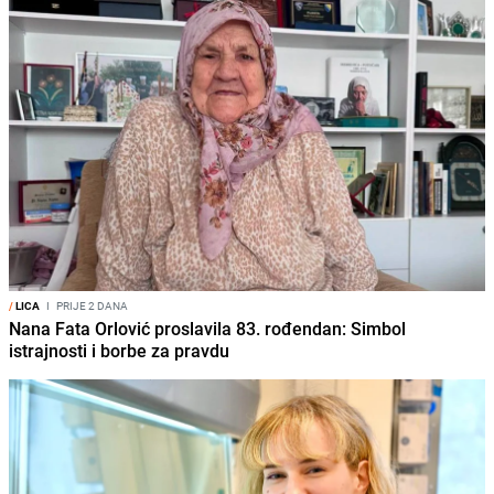
/
LICA
I
PRIJE 2 DANA
Nana Fata Orlović proslavila 83. rođendan: Simbol
istrajnosti i borbe za pravdu