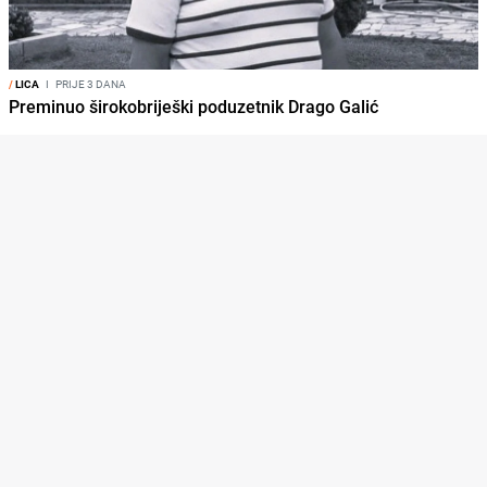
/
LICA
I
PRIJE 3 DANA
Preminuo širokobriješki poduzetnik Drago Galić