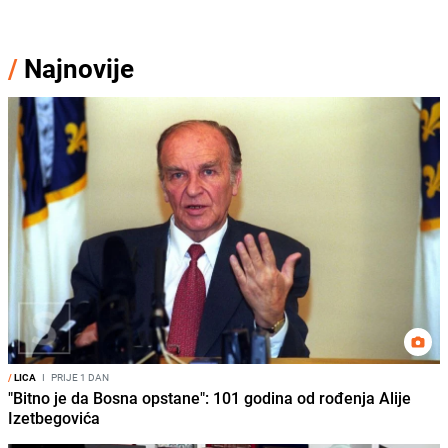
/
Najnovije
/
LICA
I
PRIJE 1 DAN
"Bitno je da Bosna opstane": 101 godina od rođenja Alije
Izetbegovića