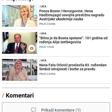
/
LICA
Ponos Bosne i Hercegovine: Hena
Hadžimujagić osvojila prestižnu nagradu
Austrijske akademije nauka
PRIJE 2 DANA
/
LICA
"Bitno je da Bosna opstane": 101 godina od
rođenja Alije Izetbegovića
PRIJE 1 DAN
/
LICA
Nana Fata Orlović proslavila 83. rođendan:
Simbol istrajnosti i borbe za pravdu
PRIJE 2 DANA
/
Komentari
Prikaži komentare
(
1
)