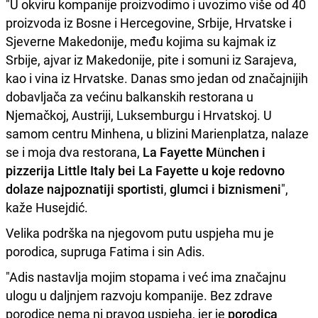
"U okviru kompanije proizvodimo i uvozimo više od 40
proizvoda iz Bosne i Hercegovine, Srbije, Hrvatske i
Sjeverne Makedonije, među kojima su kajmak iz
Srbije, ajvar iz Makedonije, pite i somuni iz Sarajeva,
kao i vina iz Hrvatske. Danas smo jedan od značajnijih
dobavljača za većinu balkanskih restorana u
Njemačkoj, Austriji, Luksemburgu i Hrvatskoj. U
samom centru Minhena, u blizini Marienplatza, nalaze
se i moja dva restorana,
La Fayette München i
pizzerija Little Italy bei La Fayette u koje redovno
dolaze najpoznatiji sportisti
,
glumci i biznismeni
",
kaže Husejdić.
Velika podrška na njegovom putu uspjeha mu je
porodica, supruga Fatima i sin Adis.
"Adis nastavlja mojim stopama i već ima značajnu
ulogu u daljnjem razvoju kompanije. Bez zdrave
porodice nema ni pravog uspjeha, jer je
porodica