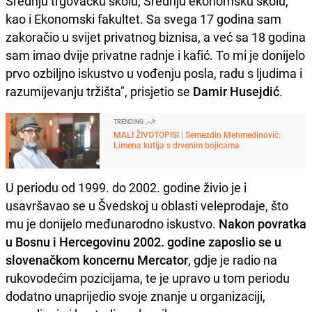
Srednju trgovačku školu, Srednju ekonomsku školu,
kao i Ekonomski fakultet. Sa svega 17 godina sam
zakoračio u svijet privatnog biznisa, a već sa 18 godina
sam imao dvije privatne radnje i kafić. To mi je donijelo
prvo ozbiljno iskustvo u vođenju posla, radu s ljudima i
razumijevanju tržišta", prisjetio se
Damir Husejdić
.
TRENDING
MALI ŽIVOTOPISI | Semezdin Mehmedinović:
Limena kutija s drvenim bojicama
U periodu od 1999. do 2002. godine živio je i
usavršavao se u Švedskoj u oblasti veleprodaje, što
mu je donijelo međunarodno iskustvo.
Nakon povratka
u Bosnu i Hercegovinu 2002. godine zaposlio se u
slovenačkom koncernu Mercator
, gdje je radio na
rukovodećim pozicijama, te je upravo u tom periodu
dodatno unaprijedio svoje znanje u organizaciji,