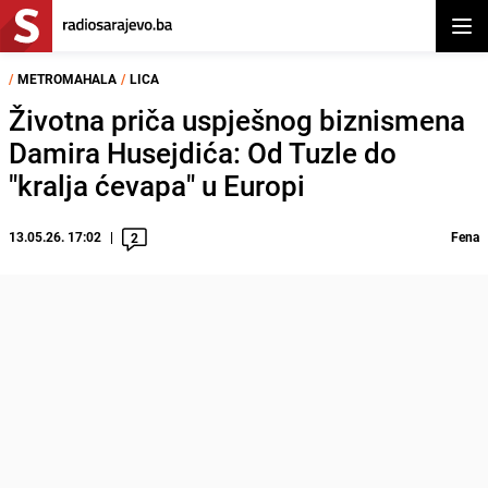
Otvor
/
METROMAHALA
/
LICA
Životna priča uspješnog biznismena
Damira Husejdića: Od Tuzle do
"kralja ćevapa" u Europi
13.05.26. 17:02
Fena
2