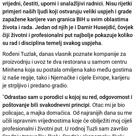
vrijedni, čestiti, uporni i snalažljivi radnici. Nisu rijetki
primjeri naših ljudi koji ostvaruju veliki uspjeh i grade
zapažene karijere van granica BiH u svim oblastima
života i rada. Jedan od njih je i Damir Husejdić, čovjek
čiji životni i profesionalni put najbolje pokazuje koliko
su rad i disciplina temelj svakog uspjeha.
Rođeni Tuzlak, danas vlasnik poznate kompanije za
proizvodnju i uvoz te dva restorana u samom centru
Minhena koja su postala omiljena kako među gostima
iz naše regije, tako i Njemačke i cijele Evrope, karijeru
je strpljivo i predano gradio.
"
Odrastao sam u porodici u kojoj su red
,
odgovornost i
poštovanje bili svakodnevni principi
. Otac mi je bio
policajac, a majka domaćica. Od najranijih dana su me
učili ispravnim vrijednostima koje će obilježiti moj cijeli
profesionalni i životni put. U rodnoj Tuzli sam završio