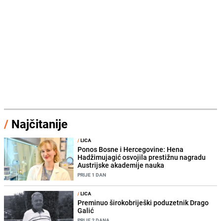
/
Najčitanije
/
LICA
Ponos Bosne i Hercegovine: Hena
Hadžimujagić osvojila prestižnu nagradu
Austrijske akademije nauka
PRIJE 1 DAN
/
LICA
Preminuo širokobriješki poduzetnik Drago
Galić
PRIJE 2 DANA