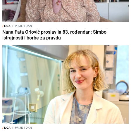
/
LICA
I
PRIJE 1 DAN
Nana Fata Orlović proslavila 83. rođendan: Simbol
istrajnosti i borbe za pravdu
/
LICA
I
PRIJE 1 DAN