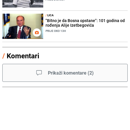
/
LICA
"Bitno je da Bosna opstane": 101 godina od
rođenja Alije Izetbegovića
PRIJE OKO 13H
/
Komentari
Prikaži komentare
(
2
)