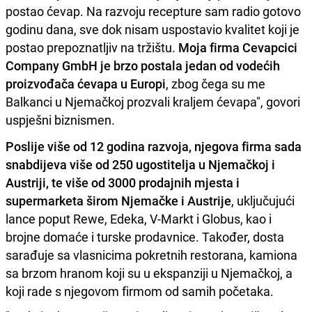
postao ćevap. Na razvoju recepture sam radio gotovo
godinu dana, sve dok nisam uspostavio kvalitet koji je
postao prepoznatljiv na tržištu.
Moja firma Cevapcici
Company GmbH je brzo postala jedan od vodećih
proizvođača ćevapa u Europi
, zbog čega su me
Balkanci u Njemačkoj prozvali kraljem ćevapa", govori
uspješni biznismen.
Poslije više od 12 godina razvoja, njegova firma sada
snabdijeva više od 250 ugostitelja u Njemačkoj i
Austriji, te više od 3000 prodajnih mjesta i
supermarketa širom Njemačke i Austrije
, uključujući
lance poput Rewe, Edeka, V-Markt i Globus, kao i
brojne domaće i turske prodavnice. Također, dosta
sarađuje sa vlasnicima pokretnih restorana, kamiona
sa brzom hranom koji su u ekspanziji u Njemačkoj, a
koji rade s njegovom firmom od samih početaka.