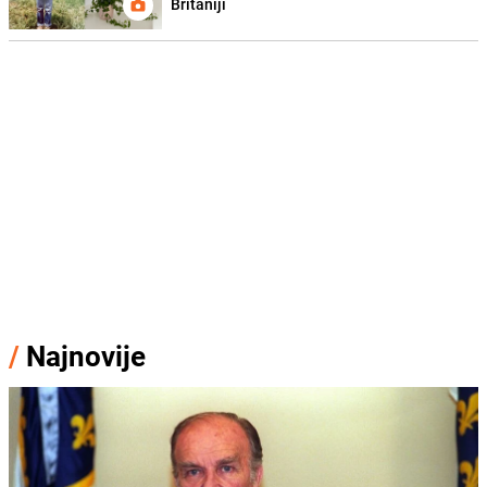
Britaniji
/
Najnovije