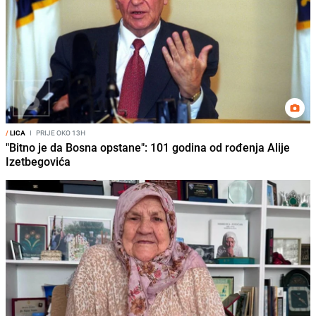
/
LICA
I
PRIJE OKO 13H
"Bitno je da Bosna opstane": 101 godina od rođenja Alije
Izetbegovića