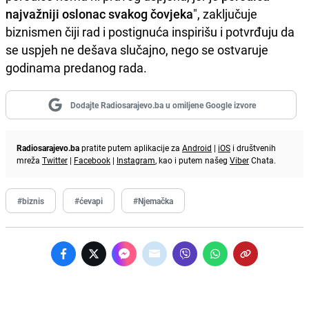
najvažniji oslonac svakog čovjeka
", zaključuje
biznismen čiji rad i postignuća inspirišu i potvrđuju da
se uspjeh ne dešava slučajno, nego se ostvaruje
godinama predanog rada.
Dodajte Radiosarajevo.ba u omiljene Google izvore
Radiosarajevo.ba
pratite putem aplikacije za
Android
|
iOS
i društvenih
mreža
Twitter
|
Facebook
|
Instagram
, kao i putem našeg
Viber
Chata.
#biznis
#ćevapi
#Njemačka