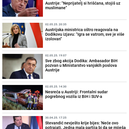
Austrije: "Neprijatelj si hrišćana, stojiš uz
muslimane"
02.05.25. 20:35
Austrijska ministrica oštro reagovala na
Dodikovu izjavu: "Igra se vatrom, sve je više
izolovan"
02.05.25. 19:07
Sve zbog akcija Dodika: Ambasador BiH
pozvan u Ministarstvo vanjskih poslova
Austrije
02.05.25. 14:30
Nesreća u Austriji: Frontalni sudar
pogrebnog vozila iz BiH i SUV-a
30.04.25. 17:25
Stevandić nevješto krije bijes: 'Neće ovo
potrajati. Jedna mala partija bi da se miješa