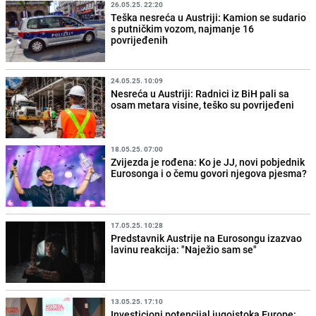
26.05.25. 22:20
Teška nesreća u Austriji: Kamion se sudario
s putničkim vozom, najmanje 16
povrijeđenih
24.05.25. 10:09
Nesreća u Austriji: Radnici iz BiH pali sa
osam metara visine, teško su povrijeđeni
18.05.25. 07:00
Zvijezda je rođena: Ko je JJ, novi pobjednik
Eurosonga i o čemu govori njegova pjesma?
17.05.25. 10:28
Predstavnik Austrije na Eurosongu izazvao
lavinu reakcija: "Naježio sam se"
13.05.25. 17:10
Investicioni potencijal jugoistoka Europe: