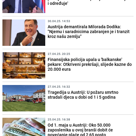
i određuje'
30.04.25. 14:53
Austrija demantirala Milorada Dodika:
"Njemu i saradnicima zabranjen je i tranzit
kroz našu zemlju"
27.04.25. 20:25
Finansijska policija upala u 'balkanske'
pekare: Otkriveni prekršaji, slijede kazne do
20.000 eura
27.04.25. 16:32
Tragedija u Austriji: U požaru smrtno
stradali djeca u dobi od 1 i 5 godina
25.04.25. 16:38
Od 1. maja u Austriji: Oko 50.000
zaposlenika u ovoj branši dobit će
povećanje plaće od 2,65 posto