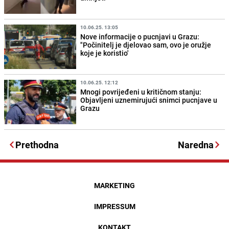
10.06.25. 13:05
Nove informacije o pucnjavi u Grazu:
"Počinitelj je djelovao sam, ovo je oružje
koje je koristio'
10.06.25. 12:12
Mnogi povrijeđeni u kritičnom stanju:
Objavljeni uznemirujući snimci pucnjave u
Grazu
Prethodna
Naredna
MARKETING
IMPRESSUM
KONTAKT