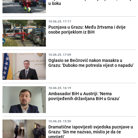
u šoku
10.06.25. 17:17
Pucnjava u Grazu: Među žrtvama i dvije
osobe porijeklom iz BiH
10.06.25. 17:09
Oglasio se Bećirović nakon masakra u
Grazu: 'Duboko me potresla vijest o napadu'
10.06.25. 16:19
Ambasador BiH u Austriji: 'Nema
povrijeđenih državljana BiH u Grazu'
10.06.25. 15:50
Dramatične ispovijesti svjedoka pucnjave u
Grazu: 'Sin me nazvao, mislio je da će
umrijeti'