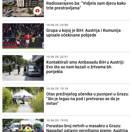
Radiosarajevo.ba: "Vidjela sam djecu kako
trče prestravljena"
10.06.25. 23:00
Grupa u kojoj je BiH: Austrija i Rumunija
upisale očekivane pobjede
10.06.25. 22:01
Kontaktirali smo Ambasadu BiH u Austriji:
Evo šta su nam kazali o žrtvama bh.
porijekla
10.06.25. 19:18
Otac preživjelog učenika u pucnjavi u Grazu:
"Sin je legao na pod i pretvarao se da je
mrtav"
10.06.25. 19:00
Porastao broj mrtvih u masakru u Grazu:
Napadač ostavio oproštajno pismo, Austrija