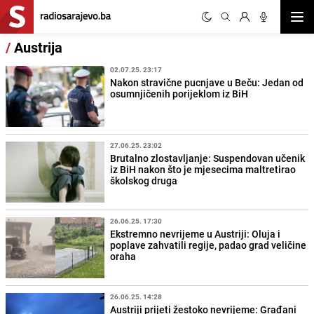
Otvor
/
Austrija
02.07.25. 23:17
Nakon stravične pucnjave u Beču: Jedan od
osumnjičenih porijeklom iz BiH
27.06.25. 23:02
Brutalno zlostavljanje: Suspendovan učenik
iz BiH nakon što je mjesecima maltretirao
školskog druga
26.06.25. 17:30
Ekstremno nevrijeme u Austriji: Oluja i
poplave zahvatili regije, padao grad veličine
oraha
26.06.25. 14:28
Austriji prijeti žestoko nevrijeme: Građani