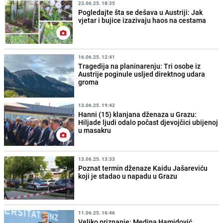
23.06.25. 18:35
Pogledajte šta se dešava u Austriji: Jak
vjetar i bujice izazivaju haos na cestama
16.06.25. 12:41
Tragedija na planinarenju: Tri osobe iz
Austrije poginule usljed direktnog udara
groma
13.06.25. 19:42
Hanni (15) klanjana dženaza u Grazu:
Hiljade ljudi odalo počast djevojčici ubijenoj
u masakru
13.06.25. 13:33
Poznat termin dženaze Kaidu Jašareviću
koji je stadao u napadu u Grazu
11.06.25. 16:46
Veliko priznanje: Medina Hamidović