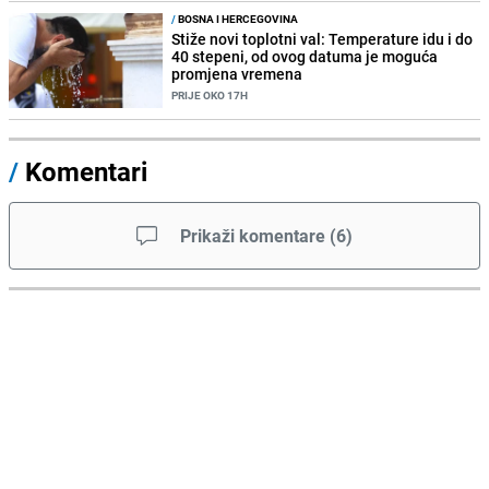
/
BOSNA I HERCEGOVINA
Stiže novi toplotni val: Temperature idu i do
40 stepeni, od ovog datuma je moguća
promjena vremena
PRIJE OKO 17H
/
Komentari
Prikaži komentare
(
6
)