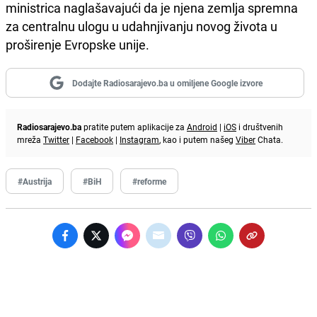
ministrica naglašavajući da je njena zemlja spremna
za centralnu ulogu u udahnjivanju novog života u
proširenje Evropske unije.
Dodajte Radiosarajevo.ba u omiljene Google izvore
Radiosarajevo.ba
pratite putem aplikacije za
Android
|
iOS
i društvenih
mreža
Twitter
|
Facebook
|
Instagram
, kao i putem našeg
Viber
Chata.
#Austrija
#BiH
#reforme