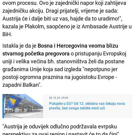
ovom procesu. Ovo je zajednički napor koji zahtijeva
zajedničku akciju. Dragi prijatelji, vrijeme je sada:
Austrija će i dalje biti uz vas, hajde da to uradimo!",
kazala je Plakolm, saopćeno je iz Ambasade Austrije u
BiH.
Istakla je da je
Bosna i Hercegovina veoma blizu
stvarnog početka pregovora
o pristupanju Evropskoj
uniji i velika većina bh. stanovništva želi da postane
građanima Unije koja sad izgleda "nepotpuno jer
postoji ogromna praznina na jugoistoku Evrope -
zapadni Balkan".
08.10.25. 09:43
Putujete u EU? Od 12. oktobra vas čekaju nova
pravila, bez ovoga nećete moći ući
"Austrija je oduvijek odlučno podržavala evrpsku
perspektivu za ovaj region i nastavit će to da čini",