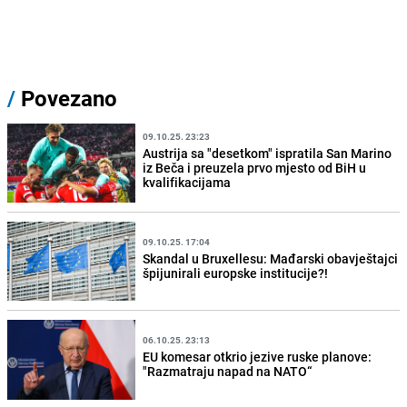
/
Povezano
09.10.25. 23:23
Austrija sa "desetkom" ispratila San Marino
iz Beča i preuzela prvo mjesto od BiH u
kvalifikacijama
09.10.25. 17:04
Skandal u Bruxellesu: Mađarski obavještajci
špijunirali europske institucije?!
06.10.25. 23:13
EU komesar otkrio jezive ruske planove:
"Razmatraju napad na NATO“