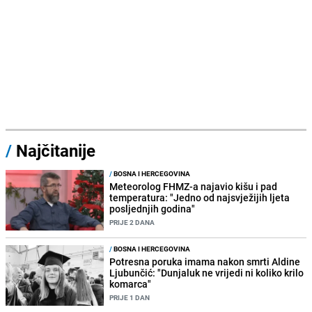
/
Najčitanije
/
BOSNA I HERCEGOVINA
Meteorolog FHMZ-a najavio kišu i pad
temperatura: "Jedno od najsvježijih ljeta
posljednjih godina"
PRIJE 2 DANA
/
BOSNA I HERCEGOVINA
Potresna poruka imama nakon smrti Aldine
Ljubunčić: "Dunjaluk ne vrijedi ni koliko krilo
komarca"
PRIJE 1 DAN