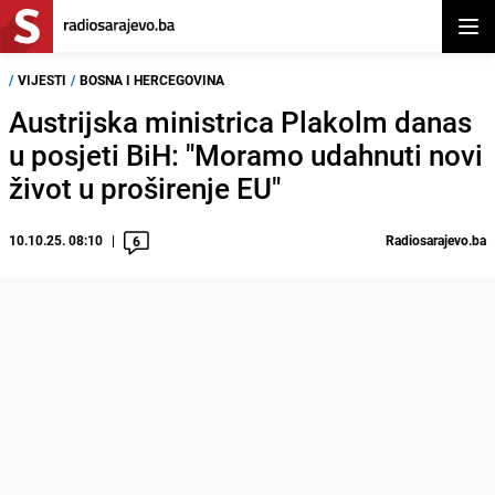
Otvor
/
VIJESTI
/
BOSNA I HERCEGOVINA
Austrijska ministrica Plakolm danas
u posjeti BiH: "Moramo udahnuti novi
život u proširenje EU"
10.10.25. 08:10
Radiosarajevo.ba
6