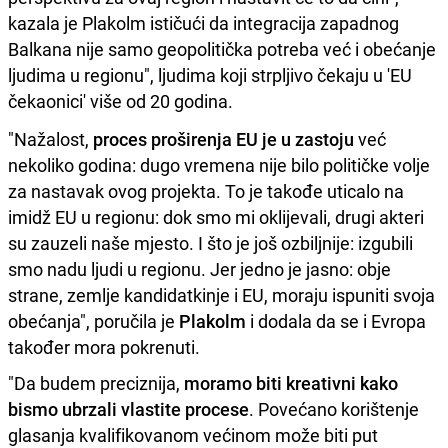
kazala je Plakolm ističući da integracija zapadnog
Balkana nije samo geopolitička potreba već i obećanje
ljudima u regionu", ljudima koji strpljivo čekaju u 'EU
čekaonici' više od 20 godina.
"Nažalost,
proces proširenja EU je u zastoju
već
nekoliko godina: dugo vremena nije bilo političke volje
za nastavak ovog projekta. To je takođe uticalo na
imidž EU u regionu: dok smo mi oklijevali, drugi akteri
su zauzeli naše mjesto. I što je još ozbiljnije: izgubili
smo nadu ljudi u regionu. Jer jedno je jasno: obje
strane, zemlje kandidatkinje i EU, moraju ispuniti svoja
obećanja", poručila je
Plakolm
i dodala da se i Evropa
također mora pokrenuti.
"Da budem preciznija,
moramo biti kreativni kako
bismo ubrzali vlastite procese
. Povećano korištenje
glasanja kvalifikovanom većinom može biti put