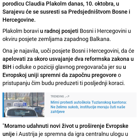
porodicu Claudia Plakolm danas, 10. oktobra, u
Sarajevu će se susresti sa Predsjedništvom Bosne i
Hercegovine.
Plakolm boravi
u radnoj posjeti
Bosni i Hercegovini u
okviru posjete zemljama zapadnog Balkana.
Ona je najavila, uoči posjete Bosni i Hercegovini, da će
apelovati za skoro usvajanje dva reformska zakona u
BiH
i odluke o poziciji glavnog pregovarača jer su
u
Evropskoj uniji spremni da započnu pregovore
o
pristupanju čim budu preduzeti ti posljednji koraci.
TRENDING
Mirni protesti autoškola Tuzlanskog kantona:
Ne želimo sukob, institucije moraju čuti naše
zahtjeve
"
Moramo udahnuti novi život u proširenje Evropske
unije
i Austrija je spremna da igra centralnu ulogu u