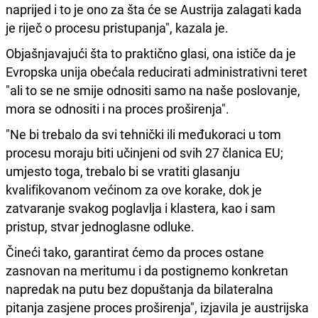
naprijed i to je ono za šta će se Austrija zalagati kada
je riječ o procesu pristupanja", kazala je.
Objašnjavajući šta to praktično glasi, ona ističe da je
Evropska unija obećala reducirati administrativni teret
"ali to se ne smije odnositi samo na naše poslovanje,
mora se odnositi i na proces proširenja".
"Ne bi trebalo da svi tehnički ili međukoraci u tom
procesu moraju biti učinjeni od svih 27 članica EU;
umjesto toga, trebalo bi se vratiti glasanju
kvalifikovanom većinom za ove korake, dok je
zatvaranje svakog poglavlja i klastera, kao i sam
pristup, stvar jednoglasne odluke.
Čineći tako, garantirat ćemo da proces ostane
zasnovan na meritumu i da postignemo konkretan
napredak na putu bez dopuštanja da bilateralna
pitanja zasjene proces proširenja", izjavila je austrijska