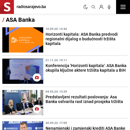
Otvor
/
ASA Banka
10.09.25. 13:42
Horizonti kapitala: ASA Banka predvodi
regionalni dijalog o budućnosti tržišta
kapitala
21.11.24. 15:11
Konferencija 'Horizonti kapitala': ASA Banka
okupila ključne aktere tržišta kapitala u BiH
04.03.24. 13:39
Predstavljeni rezultati poslovanja: Asa
Banka ostvarila rast iznad prosjeka tržišta
20.09.23. 17:05
Nenamjenski i zamjenski krediti ASA Banke