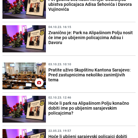
ubistva policajaca Adisa Šehovića i Davora
Vujinovića
04.10.23. 16:15
Zvanično je: Park na Alipašinom Polju nosit
će ime po ubijenim policajcima Adisu i
Davoru
03.10.23. 10:10
Pratite uživo Skupštinu Kantona Sarajevo:
Pred zastupnicima nekoliko zanimljivih
tema
02.10.23. 12:46
Hoće li park na Alipašinom Polju konačno
dobiti ime po ubijenim sarajevskim
policajcima?
22.05.23. 19:57
Hoće li ubijeni sarajevski policajci dobiti