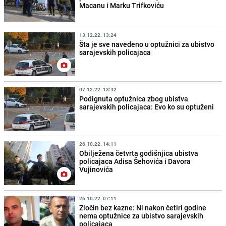
Macanu i Marku Trifkoviću
13.12.22. 13:24
Šta je sve navedeno u optužnici za ubistvo
sarajevskih policajaca
07.12.22. 13:42
Podignuta optužnica zbog ubistva
sarajevskih policajaca: Evo ko su optuženi
26.10.22. 14:11
Obilježena četvrta godišnjica ubistva
policajaca Adisa Šehovića i Davora
Vujinovića
26.10.22. 07:11
Zločin bez kazne: Ni nakon četiri godine
nema optužnice za ubistvo sarajevskih
policajaca