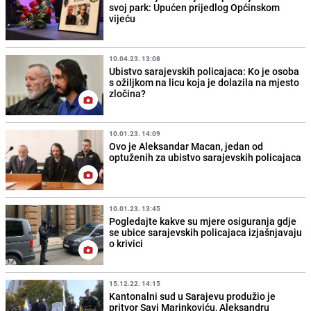
svoj park: Upućen prijedlog Općinskom
vijeću
10.04.23. 13:08
Ubistvo sarajevskih policajaca: Ko je osoba
s ožiljkom na licu koja je dolazila na mjesto
zločina?
10.01.23. 14:09
Ovo je Aleksandar Macan, jedan od
optuženih za ubistvo sarajevskih policajaca
10.01.23. 13:45
Pogledajte kakve su mjere osiguranja gdje
se ubice sarajevskih policajaca izjašnjavaju
o krivici
15.12.22. 14:15
Kantonalni sud u Sarajevu produžio je
pritvor Savi Marinkoviću, Aleksandru