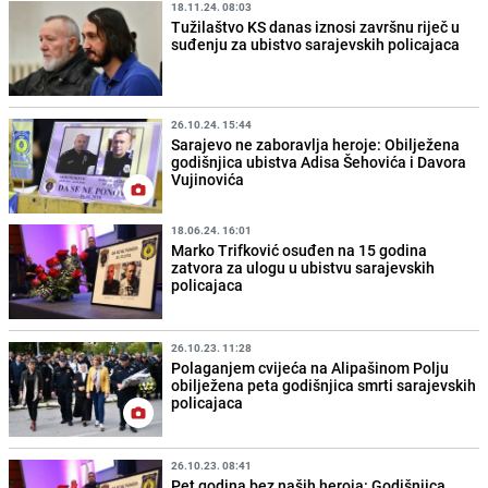
18.11.24. 08:03
Tužilaštvo KS danas iznosi završnu riječ u
suđenju za ubistvo sarajevskih policajaca
26.10.24. 15:44
Sarajevo ne zaboravlja heroje: Obilježena
godišnjica ubistva Adisa Šehovića i Davora
Vujinovića
18.06.24. 16:01
Marko Trifković osuđen na 15 godina
zatvora za ulogu u ubistvu sarajevskih
policajaca
26.10.23. 11:28
Polaganjem cvijeća na Alipašinom Polju
obilježena peta godišnjica smrti sarajevskih
policajaca
26.10.23. 08:41
Pet godina bez naših heroja: Godišnjica