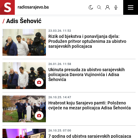
Otvor
/
Adis Šehović
23.03.26. 11:52
Rizik od bjekstva i ponavljanja djela:
Produžen pritvor optuženima za ubistvo
sarajevskih policajaca
26.01.26. 11:58
Ukinuta presuda za ubistvo sarajevskih
policajaca Davora Vujinovića i Adisa
Šehovića
26.10.25. 14:47
Hrabrost koju Sarajevo pamti: Položeno
cvijeće na mezar policajca Adisa Šehovića
26.10.25. 07:00
7 godina od ubistva sarajevskih policajaca