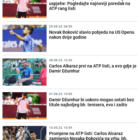
uspjehe: Pogledajte najnoviji poredak na
ATP rang listi
29.08.23. 06:50
Novak Đoković slavio pobjedu na US Openu
nakon dvije godine
28.08.23. 12:26
Carlos Alkaraz prvi na ATP listi, a evo gdje je
Damir Džumhur
07.08.23. 15:00
Damir Džumhur bi uskoro mogao ostati bez
titule najboljeg bh. tenisera, evo i zašto
15.05.23. 10:59
Promjene na ATP listi: Carlos Alcaraz
zamijenio Novaka Đokovića na vrhu, bh.