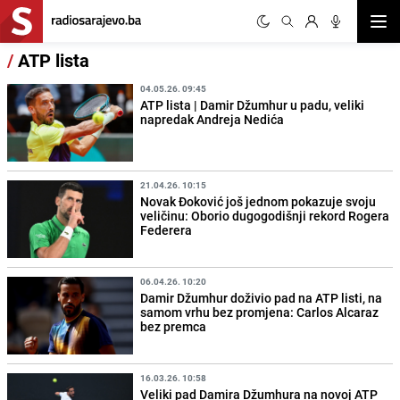
Otvor
/
ATP lista
04.05.26. 09:45
ATP lista | Damir Džumhur u padu, veliki
napredak Andreja Nedića
21.04.26. 10:15
Novak Đoković još jednom pokazuje svoju
veličinu: Oborio dugogodišnji rekord Rogera
Federera
06.04.26. 10:20
Damir Džumhur doživio pad na ATP listi, na
samom vrhu bez promjena: Carlos Alcaraz
bez premca
16.03.26. 10:58
Veliki pad Damira Džumhura na novoj ATP