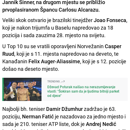
Jannik Sinner, na drugom mjestu se približio
prvoplasiranom Špancu Carlosu Alcarazu.
Veliki skok ostvario je brazilski tinejdžer
Joao Fonseca
,
koji je nakon trijumfa u Baselu napredovao za 18
pozicija i sada zauzima 28. mjesto na svijetu.
U Top 10 su se vratili oporavljeni Norvežanin
Casper
Ruud
, koji je s 11. mjesta napredovao na deveto, te
Kanađanin
Felix Auger-Aliassime
, koji je s 12. pozicije
došao na deseto mjesto.
TRENDING
Dževad Poturak naišao na nerazumijevanje
vlasti: "Šokiran sam da je ljudima bitniji parket
od djece"
Najbolji bh. teniser
Damir Džumhur
zadržao je 63.
poziciju,
Nerman Fatić
je nazadovao za jedno mjesto i
sada je 210. teniser ATP liste, dok je
Andrej Nedić