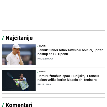
/
Najčitanije
/
TENIS
Jannik Sinner hitno završio u bolnici, upitan
nastup na US Openu
PRIJE 2 DANA
/
TENIS
Damir Džumhur ispao u Poljskoj: Francuz
nakon velike borbe izbacio bh. tenisera
PRIJE 1 DAN
/
Komentari