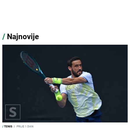
/
Najnovije
/
TENIS
I
PRIJE 1 DAN