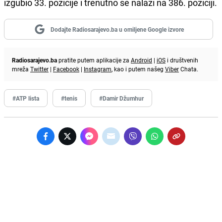
izgubio 33. pozicije i trenutno se nalazi na 386. poziciji.
Dodajte Radiosarajevo.ba u omiljene Google izvore
Radiosarajevo.ba
pratite putem aplikacije za
Android
|
iOS
i društvenih
mreža
Twitter
|
Facebook
|
Instagram
, kao i putem našeg
Viber
Chata.
#ATP lista
#tenis
#Damir Džumhur