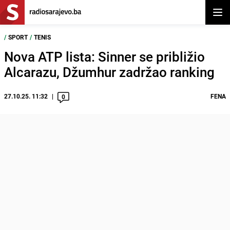
Otvor
/
SPORT
/
TENIS
Nova ATP lista: Sinner se približio
Alcarazu, Džumhur zadržao ranking
27.10.25. 11:32
FENA
0