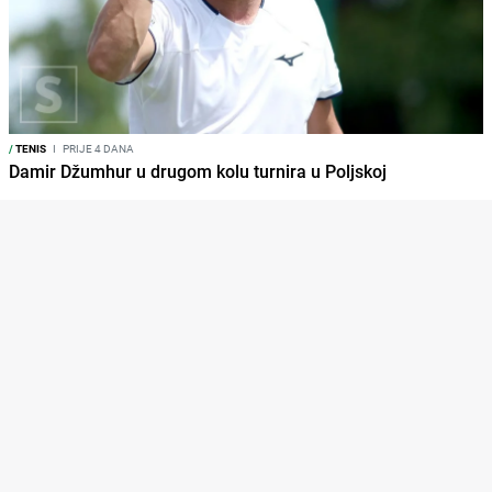
/
TENIS
I
PRIJE 4 DANA
Damir Džumhur u drugom kolu turnira u Poljskoj