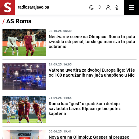
Otvor
/
AS Roma
03.10.25. 06:30
Nestvarne scene na Olimpicu: Roma tri puta
izvodila isti penal, turski golman sva tri puta
odbranio
24.09.25. 16:05
Vatrena uvertira za dvoboj Europa lige: Više
od 100 naoružanih navijača uhapšeno u Nici
21.09.25. 14:55
Roma kao "gost" u gradskom derbiju
savladala Lazio: Ključan je bio potez
kapitena
06.06.25. 19:41
Nova era na Olimpicu: Gasperini preuzeo